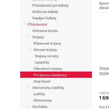
kytaro
Příslušenství pro kabely
dřevě
Multicore kabely
Napájecí kabely
Příslušenství
Ochranna sluchu
Stojany
Klávesové stojany
Notové stojany
Stojany na noty
Lampičky
Stoja
Mikrofonní stojany
GGS
Pro kytary a baskytary
Amp Stand
Metronomy a ladičky
1 397 
Ladičky
1 69
Metronomy
Sluchátka
Pro 5 