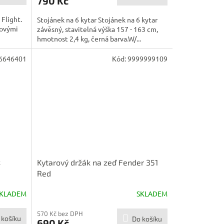
790 Kč
 Flight.
Stojánek na 6 kytar Stojánek na 6 kytar
movými
závěsný, stavitelná výška 157 - 163 cm,
hmotnost 2,4 kg, černá barva.W/...
6646401
Kód:
9999999109
k
Kytarový držák na zeď Fender 351
Red
KLADEM
SKLADEM
570 Kč bez DPH
 košíku
Do košíku
690 Kč