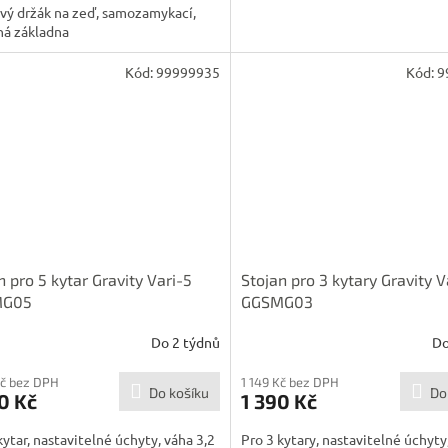
vý držák na zeď, samozamykací,
ná základna
Kód:
99999935
Kód:
9
n pro 5 kytar Gravity Vari-5
Stojan pro 3 kytary Gravity V
MG05
GGSMG03
Do 2 týdnů
Do
Kč bez DPH
1 149 Kč bez DPH
Do košíku
Do
0 Kč
1 390 Kč
kytar, nastavitelné úchyty, váha 3,2
Pro 3 kytary, nastavitelné úchyty