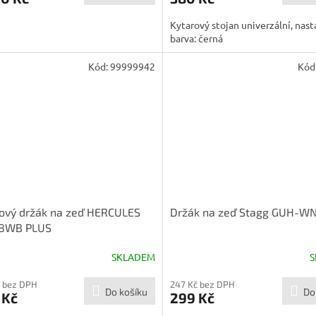
Kytarový stojan univerzální, nast
barva: černá
Kód:
99999942
Kód
ový držák na zeď HERCULES
Držák na zeď Stagg GUH-W
8WB PLUS
SKLADEM
S
 bez DPH
247 Kč bez DPH
Do košíku
Do
 Kč
299 Kč