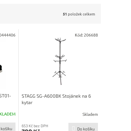
51
položek celkem
0444406
Kód:
206688
UST01-
STAGG SG-A600BK Stojánek na 6
kytar
KLADEM
Skladem
653 Kč bez DPH
 košíku
Do košíku