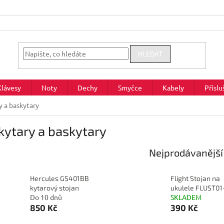
HLEDAT
Klávesy
Noty
Dechy
Smyčce
Kabely
Příslu
y a baskytary
kytary a baskytary
Nejprodávanější
Hercules GS401BB
Flight Stojan na
kytarový stojan
ukulele FLUST01
Do 10 dnů
SKLADEM
850 Kč
390 Kč