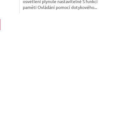
osvětlení plynule nastavitelné S funkcí
paměti Ovládání pomocí dotykového...