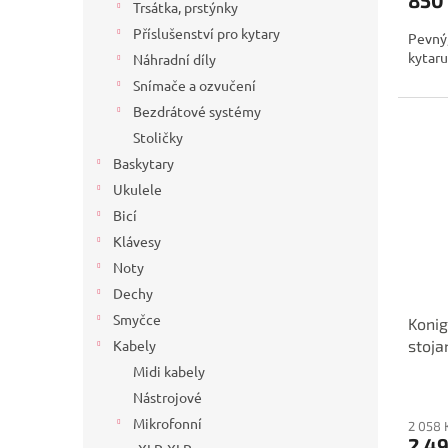
Trsátka, prstýnky
Příslušenství pro kytary
Pevný,
kytaru
Náhradní díly
Snímače a ozvučení
Bezdrátové systémy
Stoličky
Baskytary
Ukulele
Bicí
Klávesy
Noty
Dechy
Smyčce
Konig
stoja
Kabely
Midi kabely
Nástrojové
Mikrofonní
2 058 
2 4