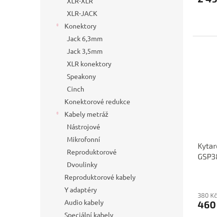
XLR-XLR
XLR-JACK
Konektory
Jack 6,3mm
Jack 3,5mm
XLR konektory
Speakony
Cinch
Konektorové redukce
Kabely metráž
Nástrojové
Mikrofonní
Kytar
Reproduktorové
GSP3
Dvoulinky
Reproduktorové kabely
Y adaptéry
380 Kč
Audio kabely
460
Speciální kabely