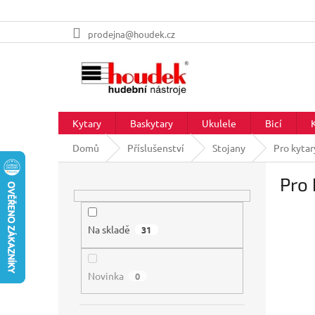
Přejít
prodejna@houdek.cz
na
obsah
Kytary
Baskytary
Ukulele
Bicí
Domů
Příslušenství
Stojany
Pro kytar
P
Pro 
o
s
t
r
Na skladě
31
a
n
Novinka
n
0
í
p