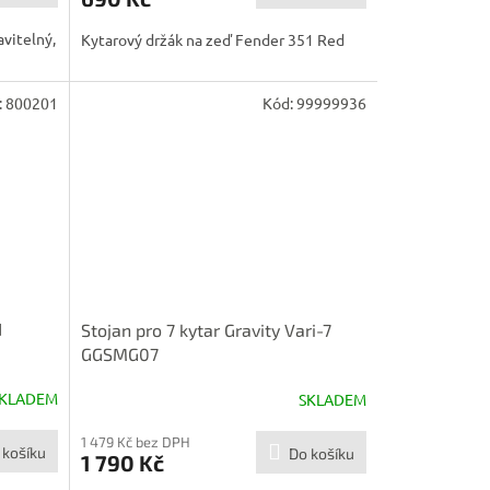
avitelný,
Kytarový držák na zeď Fender 351 Red
:
800201
Kód:
99999936
N
Stojan pro 7 kytar Gravity Vari-7
GGSMG07
KLADEM
SKLADEM
1 479 Kč bez DPH
 košíku
Do košíku
1 790 Kč