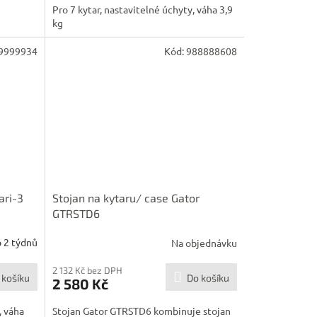
Pro 7 kytar, nastavitelné úchyty, váha 3,9
kg
9999934
Kód:
988888608
ari-3
Stojan na kytaru/ case Gator
GTRSTD6
 2 týdnů
Na objednávku
2 132 Kč bez DPH
 košíku
Do košíku
2 580 Kč
, váha
Stojan Gator GTRSTD6 kombinuje stojan