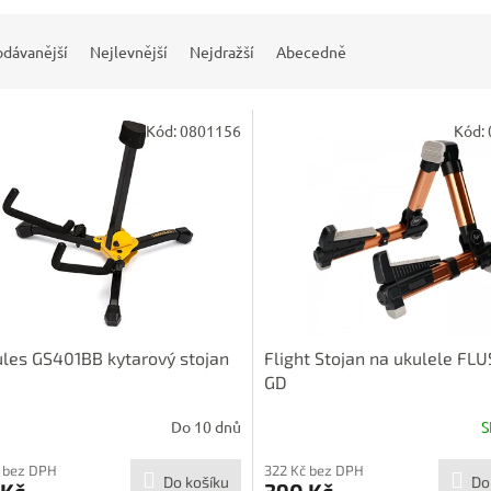
odávanější
Nejlevnější
Nejdražší
Abecedně
Kód:
0801156
Kód:
les GS401BB kytarový stojan
Flight Stojan na ukulele FL
GD
Do 10 dnů
S
 bez DPH
322 Kč bez DPH
Do košíku
Do
 Kč
390 Kč