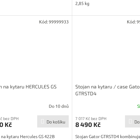
2,85 kg
Kód:
99999933
Kód:
9
n na kytaru HERCULES GS
Stojan na kytaru / case Gato
GTRSTD4
Do 10 dnů
S
Kč bez DPH
7 017 Kč bez DPH
Do košíku
Do
0 Kč
8 490 Kč
 na kytaru Hercules GS 422B
Stojan Gator GTRSTD4 kombinuje