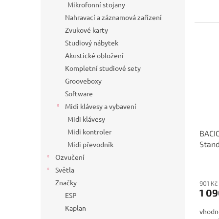
Mikrofonní stojany
Nahravací a záznamová zařízení
Zvukové karty
Studiový nábytek
Akustické obložení
Kompletní studiové sety
Grooveboxy
Software
Midi klávesy a vybavení
Midi klávesy
Midi kontroler
BACI
Stand
Midi převodník
Ozvučení
Světla
Značky
901 Kč
1 09
ESP
Kaplan
vhodné