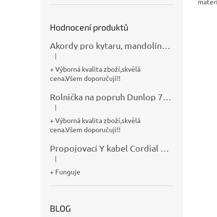
mater
Hodnocení produktů
Akordy pro kytaru, mandolínu, banjo, basu a klávesy
|
Hodnocení produktu je 5 z 5 hvězdiček.
+ Výborná kvalita zboží,skvělá
cena.Všem doporučuji!!
Rolnička na popruh Dunlop 7100
|
Hodnocení produktu je 5 z 5 hvězdiček.
+ Výborná kvalita zboží,skvělá
cena.Všem doporučuji!!
Propojovací Y kabel Cordial CFY0,9VPP
|
Hodnocení produktu je 5 z 5 hvězdiček.
+ Funguje
BLOG