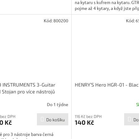
na kytaru s kufrem na kytaru. G
pojme až 4 kytary, a když jste přip
Kód:
800200
Kód:
6
O INSTRUMENTS 3-Guitar
HENRY’S Hero HGR-01 - Blac
 Stojan pro více nástrojů
Do 1 týdne
S
 bez DPH
116 Kč bez DPH
Do košíku
Do
0 Kč
140 Kč
 pro 3 nástroje barva černá