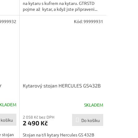
na kytaru s kufrem na kytaru. GTRSTD
pojme až kytar, a když jste připraveni...
9999932
Kód:
99999931
r
Kytarový stojan HERCULES GS432B
KLADEM
SKLADEM
2 058 Kč bez DPH
 košíku
Do košíku
2 490 Kč
 stojan
Stojan na tři kytary Hercules GS 432B