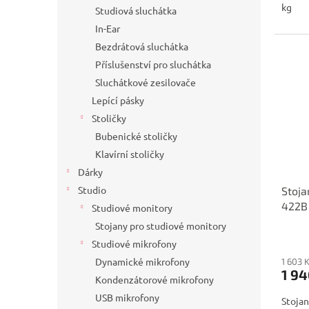
kg
Studiová sluchátka
In-Ear
Bezdrátová sluchátka
Příslušenství pro sluchátka
Sluchátkové zesilovače
Lepící pásky
Stoličky
Bubenické stoličky
Klavírní stoličky
Dárky
Studio
Stoja
422B
Studiové monitory
Stojany pro studiové monitory
Studiové mikrofony
Dynamické mikrofony
1 603 
1 94
Kondenzátorové mikrofony
USB mikrofony
Stojan