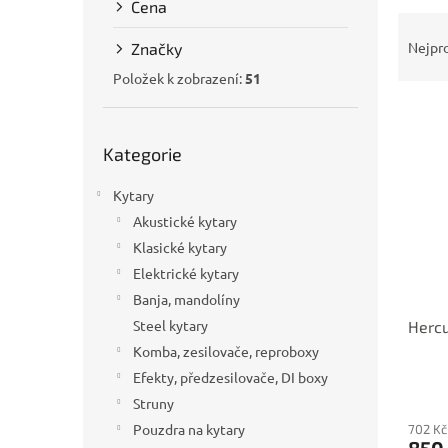
Cena
a
Ř
n
a
Nejpr
Značky
e
z
l
Položek k zobrazení:
51
e
V
n
ý
í
Přeskočit
p
Kategorie
p
kategorie
i
r
Kytary
s
o
p
d
Akustické kytary
r
u
Klasické kytary
o
k
Elektrické kytary
d
t
Banja, mandolíny
u
ů
Steel kytary
Hercu
k
t
Komba, zesilovače, reproboxy
ů
Efekty, předzesilovače, DI boxy
Struny
Pouzdra na kytary
702 Kč
850