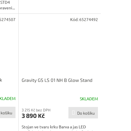
TRSTD4
raveni...
5274507
Kód:
65274492
k
Gravity GS LS 01 NH B Glow Stand
KLADEM
SKLADEM
3 215 Kč bez DPH
 košíku
Do košíku
3 890 Kč
Stojan ve tvaru krku Barva a jas LED