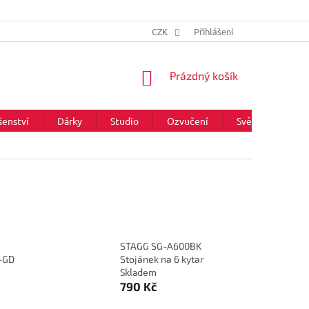
CZK
Přihlášení
NÁKUPNÍ
Prázdný košík
KOŠÍK
šenství
Dárky
Studio
Ozvučení
Světla
Zna
STAGG SG-A600BK
-GD
Stojánek na 6 kytar
Skladem
790 Kč