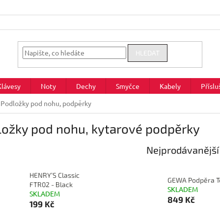
HLEDAT
Klávesy
Noty
Dechy
Smyčce
Kabely
Příslu
Podložky pod nohu, podpěrky
ložky pod nohu, kytarové podpěrky
Nejprodávanější
HENRY’S Classic
GEWA Podpěra T
FTR02 - Black
SKLADEM
SKLADEM
849 Kč
199 Kč