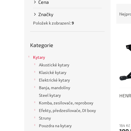
Cena
a
Ř
n
a
Nejpr
Značky
e
z
l
Položek k zobrazení:
9
e
V
n
ý
í
Přeskočit
p
Kategorie
p
kategorie
i
r
Kytary
s
o
p
d
Akustické kytary
r
u
Klasické kytary
o
k
Elektrické kytary
d
t
Banja, mandolíny
u
ů
Steel kytary
HENRY
k
t
Komba, zesilovače, reproboxy
ů
Efekty, předzesilovače, DI boxy
Struny
Pouzdra na kytary
164 Kč
199 