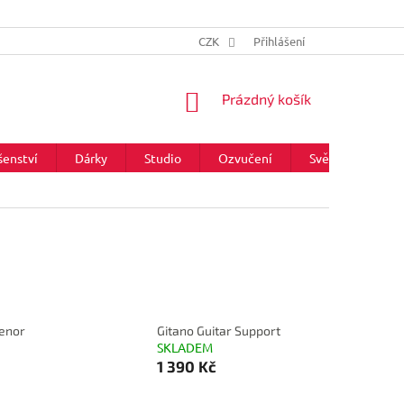
CZK
Přihlášení
NÁKUPNÍ
Prázdný košík
KOŠÍK
šenství
Dárky
Studio
Ozvučení
Světla
Zna
enor
Gitano Guitar Support
SKLADEM
1 390 Kč