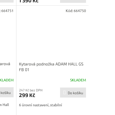
1 390 Kč
:
664751
Kód:
664750
arová
Kytarová podnožka ADAM HALL GS
FB 01
KLADEM
SKLADEM
247 Kč bez DPH
 košíku
Do košíku
299 Kč
m Hall
6 úrovní nastavení, stabilní