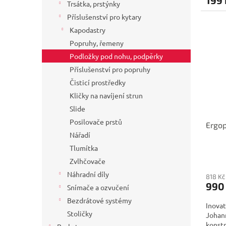
Trsátka, prstýnky
Příslušenství pro kytary
Kapodastry
Popruhy, řemeny
Podložky pod nohu, podpěrky
Příslušenství pro popruhy
Čisticí prostředky
Kličky na navíjení strun
Slide
Posilovače prstů
Ergop
Nářadí
Tlumítka
Zvlhčovače
Náhradní díly
818 Kč
990
Snímače a ozvučení
Bezdrátové systémy
Inovat
Stoličky
Johan
konstr