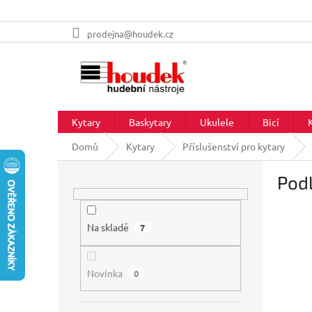
Přejít
prodejna@houdek.cz
na
obsah
Kytary
Baskytary
Ukulele
Bicí
Domů
Kytary
Příslušenství pro kytary
P
Pod
o
s
t
r
Na skladě
7
a
n
Novinka
n
0
í
p