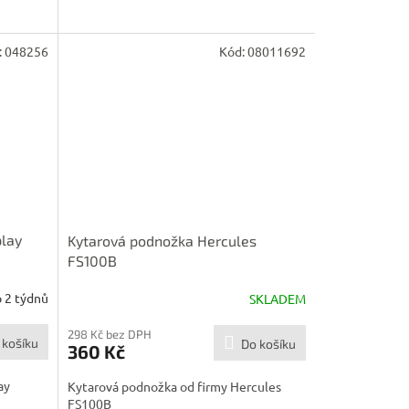
:
048256
Kód:
08011692
play
Kytarová podnožka Hercules
FS100B
 2 týdnů
SKLADEM
298 Kč bez DPH
 košíku
Do košíku
360 Kč
ay
Kytarová podnožka od firmy Hercules
FS100B