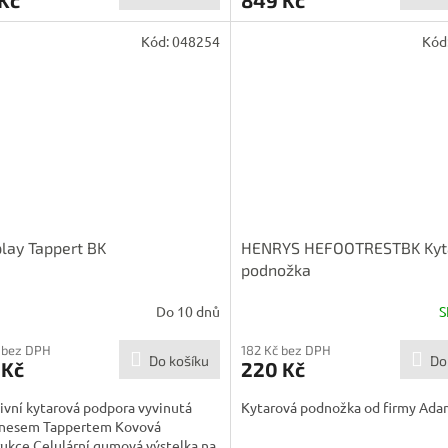
Kód:
048254
Kód
lay Tappert BK
HENRYS HEFOOTRESTBK Kyt
podnožka
Do 10 dnů
S
 bez DPH
182 Kč bez DPH
Do košíku
Do
 Kč
220 Kč
ivní kytarová podpora vyvinutá
Kytarová podnožka od firmy Ada
nesem Tappertem Kovová
ukce Celulární gumová výstelka na