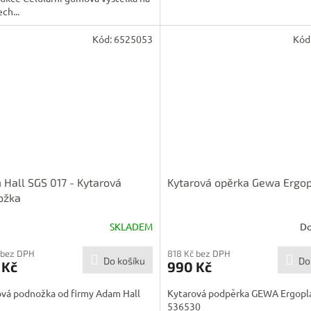
ch...
Kód:
6525053
Kód
Hall SGS 017 - Kytarová
Kytarová opěrka Gewa Ergo
ožka
SKLADEM
Do
 bez DPH
818 Kč bez DPH
Do košíku
Do
 Kč
990 Kč
ová podnožka od firmy Adam Hall
Kytarová podpěrka GEWA Ergopl
536530