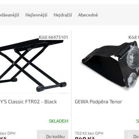
odávanější
Nejlevnější
Nejdražší
Abecedně
Kód:
66475101
Kód:
’S Classic FTR02 - Black
GEWA Podpěra Tenor
SKLADEM
S
 bez DPH
702 Kč bez DPH
Do košíku
Do
Kč
849 Kč