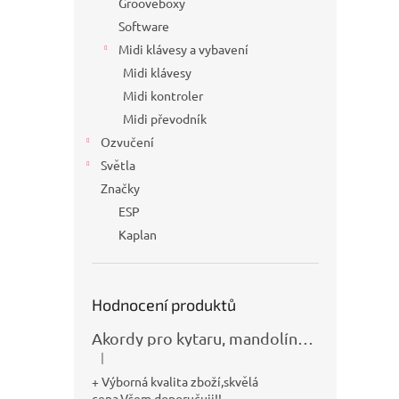
Grooveboxy
Software
Midi klávesy a vybavení
Midi klávesy
Midi kontroler
Midi převodník
Ozvučení
Světla
Značky
ESP
Kaplan
Hodnocení produktů
Akordy pro kytaru, mandolínu, banjo, basu a klávesy
|
Hodnocení produktu je 5 z 5 hvězdiček.
+ Výborná kvalita zboží,skvělá
cena.Všem doporučuji!!