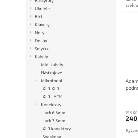
Baskytary
stehne
Ukulele
Bicí
Klávesy
Noty
Dechy
Smyčce
Kabely
Midi kabely
Nástrojové
Mikrofonní
Adam 
podn
XLR-XLR
XLR-JACK
Konektory
Jack 6,3mm
198 Kč
240
Jack 3,5mm
XLR konektory
Kytar
Speakony