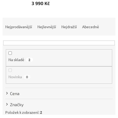
3 990 Kč
Ř
a
Nejprodávanější
Nejlevnější
Nejdražší
Abecedně
z
e
n
í
p
Na skladě
2
r
o
d
Novinka
0
u
k
t
Cena
ů
Značky
Položek k zobrazení:
2