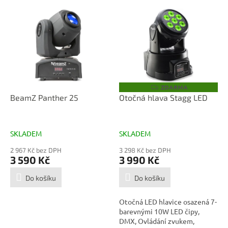
V
ý
p
i
s
p
r
o
ZDARMA
Z
D
d
BeamZ Panther 25
Otočná hlava Stagg LED
A
u
R
M
k
A
t
SKLADEM
SKLADEM
ů
2 967 Kč bez DPH
3 298 Kč bez DPH
3 590 Kč
3 990 Kč
Do košíku
Do košíku
Otočná LED hlavice osazená 7-
barevnými 10W LED čipy,
DMX, Ovládání zvukem,