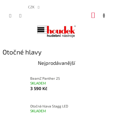
CZK
Přejít
NÁKUP
na
obsah
KOŠÍK
Otočné hlavy
Nejprodávanější
BeamZ Panther 25
SKLADEM
3 590 Kč
Otočná hlava Stagg LED
SKLADEM