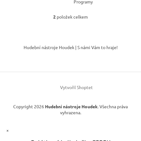
Programy
2
položek celkem
O
v
l
á
Z
d
á
Hudební nástroje Houdek | S námi Vám to hraje!
a
p
c
a
í
t
p
í
r
v
k
Vytvořil Shoptet
y
v
ý
Copyright 2026
Hudební nástroje Houdek
. Všechna práva
p
vyhrazena.
i
s
u
×