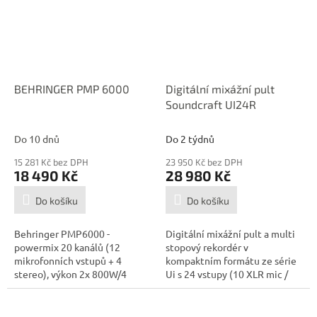
BEHRINGER PMP 6000
Digitální mixážní pult
Soundcraft UI24R
Do 10 dnů
Do 2 týdnů
15 281 Kč bez DPH
23 950 Kč bez DPH
18 490 Kč
28 980 Kč
Do košíku
Do košíku
Behringer PMP6000 -
Digitální mixážní pult a multi
powermix 20 kanálů (12
stopový rekordér v
mikrofonních vstupů + 4
kompaktním formátu ze série
stereo), výkon 2x 800W/4
Ui s 24 vstupy (10 XLR mic /
Ohmů, 2x 600W/8 Ohmů, 1x...
line, 10 XLR.