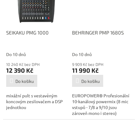
SEIKAKU PMG 1000
BEHRINGER PMP 1680S
Do 10 dnů
Do 10 dnů
10 240 Kč bez DPH
9 909 Kč bez DPH
12 390 Kč
11 990 Kč
Do košíku
Do košíku
mixážní pult s vestavěným
EUROPOWER® Profesionální
koncovým zesilovačem a DSP
10-kanálový powermix (8 mic
jednotkou
vstupů - 7/8 a 9/10 jsou
zároveň mono i stereo)