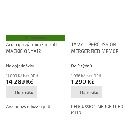
ZDARMA
Z
D
Analogový mixážní pult
TAMA - PERCUSSION
A
MACKIE ONYX12
MERGER RED MPMGR
R
M
A
Na objednávku
Do 2 týdnů
11 809 Kč bez DPH
1 066 Kč bez DPH
14 289 Kč
1 290 Kč
Do košíku
Do košíku
Analogový mixážní pult
PERCUSSION MERGER RED
MEINL