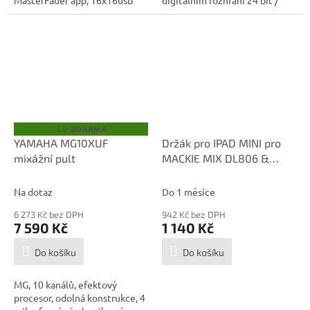
MasterFader app, 16x16usb
digitálním rozhraní 24 bit /
recording,...
192 kHz,...
ZDARMA
Z
D
YAMAHA MG10XUF
Držák pro IPAD MINI pro
A
mixážní pult
MACKIE MIX DL806 &
R
M
DL1608
A
Na dotaz
Do 1 měsíce
6 273 Kč bez DPH
942 Kč bez DPH
7 590 Kč
1 140 Kč
Do košíku
Do košíku
MG, 10 kanálů, efektový
procesor, odolná konstrukce, 4