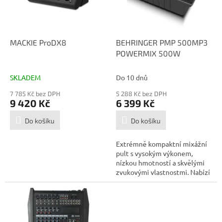
p
r
o
d
MACKIE ProDX8
BEHRINGER PMP 500MP3
u
POWERMIX 500W
k
t
SKLADEM
Do 10 dnů
ů
7 785 Kč bez DPH
5 288 Kč bez DPH
9 420 Kč
6 399 Kč
Do košíku
Do košíku
Extrémně kompaktní mixážní
pult s vysokým výkonem,
nízkou hmotností a skvělými
zvukovými vlastnostmi. Nabízí
výkon...