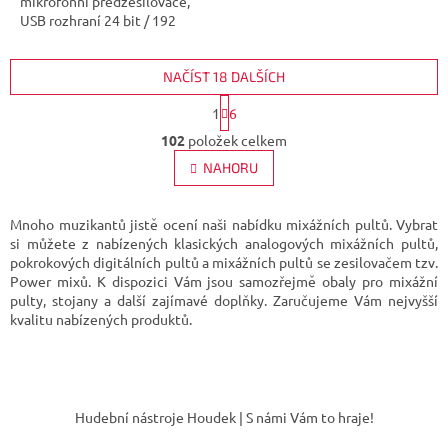
mikrofonní předzesilovače,
USB rozhraní 24 bit / 192
kHz,...
NAČÍST 18 DALŠÍCH
S
1
6
t
O
r
102
položek celkem
v
á
l
NAHORU
n
á
k
d
o
v
a
Mnoho muzikantů jistě ocení naši nabídku mixážních pultů. Vybrat
á
c
si můžete z nabízených klasických analogových mixážních pultů,
n
í
pokrokových digitálních pultů a mixážních pultů se zesilovačem tzv.
í
p
Power mixů. K dispozici Vám jsou samozřejmě obaly pro mixážní
r
pulty, stojany a další zajímavé doplňky. Zaručujeme Vám nejvyšší
v
kvalitu nabízených produktů.
k
y
v
Z
ý
á
p
Hudební nástroje Houdek | S námi Vám to hraje!
p
i