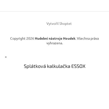
s
a
u
t
í
Vytvořil Shoptet
Copyright 2026
Hudební nástroje Houdek
. Všechna práva
vyhrazena.
×
Splátková kalkulačka ESSOX