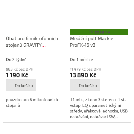
ZDARMA
Z
D
Obal pro 6 mikrofonních
Mixážní pult Mackie
A
stojanů GRAVITY
ProFX-16 v3
R
M
GBGMS6B
A
Do 2 týdnů
Do 1 měsíce
983 Kč bez DPH
11 479 Kč bez DPH
1 190 Kč
13 890 Kč
Do košíku
Do košíku
pouzdro pro 6 mikrofonních
11 mik., z toho 3 stereo + 1 st.
stojanů
vstup, EQ s parametrickými
středy, efektová jednotka, USB
nahrávání, nahrávací SW,...