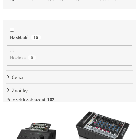
z
e
n
í
p
Na skladě
10
r
o
d
Novinka
0
u
k
t
Cena
ů
Značky
Položek k zobrazení:
102
V
ý
p
i
s