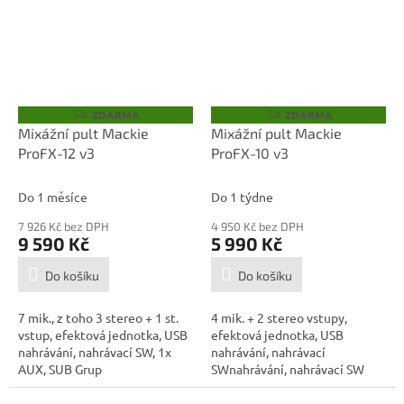
ZDARMA
ZDARMA
Z
Z
D
D
Mixážní pult Mackie
Mixážní pult Mackie
A
A
ProFX-12 v3
ProFX-10 v3
R
R
M
M
A
A
Do 1 měsíce
Do 1 týdne
7 926 Kč bez DPH
4 950 Kč bez DPH
9 590 Kč
5 990 Kč
Do košíku
Do košíku
7 mik., z toho 3 stereo + 1 st.
4 mik. + 2 stereo vstupy,
vstup, efektová jednotka, USB
efektová jednotka, USB
nahrávání, nahrávací SW, 1x
nahrávání, nahrávací
AUX, SUB Grup
SWnahrávání, nahrávací SW