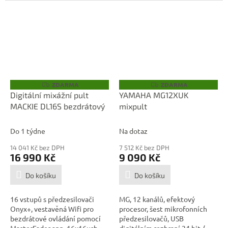
ZDARMA
ZDARMA
Z
Z
D
D
Digitální mixážní pult
YAMAHA MG12XUK
A
A
MACKIE DL16S bezdrátový
mixpult
R
R
M
M
A
A
Do 1 týdne
Na dotaz
14 041 Kč bez DPH
7 512 Kč bez DPH
16 990 Kč
9 090 Kč
Do košíku
Do košíku
16 vstupů s předzesilovači
MG, 12 kanálů, efektový
Onyx+, vestavěná Wifi pro
procesor, šest mikrofonních
bezdrátové ovládání pomocí
předzesilovačů, USB