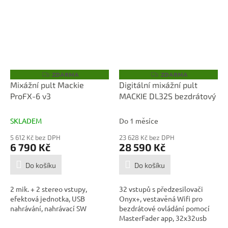
ZDARMA
ZDARMA
Z
Z
D
D
Mixážní pult Mackie
Digitální mixážní pult
A
A
ProFX-6 v3
MACKIE DL32S bezdrátový
R
R
M
M
A
A
SKLADEM
Do 1 měsíce
5 612 Kč bez DPH
23 628 Kč bez DPH
6 790 Kč
28 590 Kč
Do košíku
Do košíku
2 mik. + 2 stereo vstupy,
32 vstupů s předzesilovači
efektová jednotka, USB
Onyx+, vestavěná Wifi pro
nahrávání, nahrávací SW
bezdrátové ovládání pomocí
MasterFader app, 32x32usb
recording,...