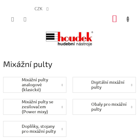
CZK
Přejít
NÁKUP
na
obsah
KOŠÍK
Mixážní pulty
Mixážní pulty
Digitální mixážní
analogové
pulty
(klasické)
Mixážní pulty se
Obaly pro mixážní
zesilovačem
pulty
(Power mixy)
Doplňky, stojany
pro mixážní pulty