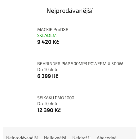
Nejprodávanější
MACKIE ProDX8
SKLADEM
9 420 Kč
BEHRINGER PMP 500MP3 POWERMIX 500W
Do 10 dnů
6 399 Kč
SEIKAKU PMG 1000
Do 10 dnů
12 390 Kč
Ř
a
Nejprodávanější
Nejlevnější
Nejdražší
Abecedně