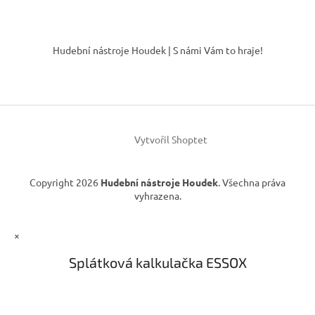
p
i
Z
s
á
u
Hudební nástroje Houdek | S námi Vám to hraje!
p
a
t
í
Vytvořil Shoptet
Copyright 2026
Hudební nástroje Houdek
. Všechna práva
vyhrazena.
×
Splátková kalkulačka ESSOX