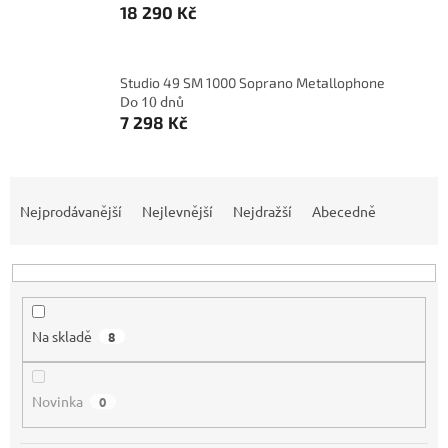
18 290 Kč
Studio 49 SM 1000 Soprano Metallophone
Do 10 dnů
7 298 Kč
Ř
a
Nejprodávanější
Nejlevnější
Nejdražší
Abecedně
z
e
n
í
p
Na skladě
8
r
o
d
Novinka
0
u
k