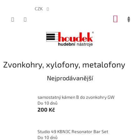
CZK
Přejít
NÁKUP
na
obsah
KOŠÍK
Zvonkohry, xylofony, metalofony
Nejprodávanější
samostatný kámen B do zvonkohry GW
Do 10 dnů
200 Kč
Studio 49 KBN3C Resonator Bar Set
Do 10 dnů