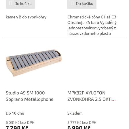
Do košíku
Do košíku
kámen B do zvonkohry
Chromatické tóny C1 až C3
Obsahuje 25 barů Vyladěný
jednorezonátor vyrobený z
nárazuvzdorného plastu
Hliníkové...
Studio 49 SM 1000
MPK32P XYLOFON
Soprano Metallophone
ZVONKOHRA 2,5 OKT.
MAPEX
Do 10 dnů
Skladem
6 031 Kč bez DPH
5 777 Kč bez DPH
7 298 Kč
6 990 Kč