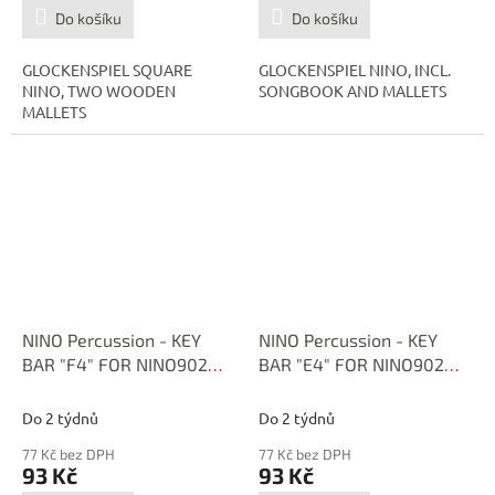
Do košíku
Do košíku
GLOCKENSPIEL SQUARE
GLOCKENSPIEL NINO, INCL.
NINO, TWO WOODEN
SONGBOOK AND MALLETS
MALLETS
NINO Percussion - KEY
NINO Percussion - KEY
BAR "F4" FOR NINO902
BAR "E4" FOR NINO902
NINO, BROWN NI-SPARE-
NINO, BROWN NI-SPARE-
23
22
Do 2 týdnů
Do 2 týdnů
77 Kč bez DPH
77 Kč bez DPH
93 Kč
93 Kč