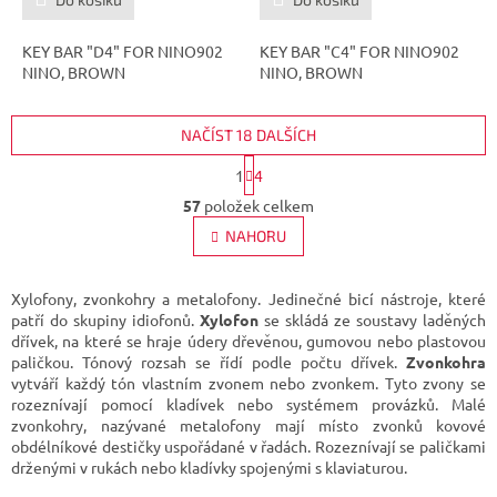
KEY BAR "D4" FOR NINO902
KEY BAR "C4" FOR NINO902
NINO, BROWN
NINO, BROWN
NAČÍST 18 DALŠÍCH
S
1
4
t
O
r
57
položek celkem
v
á
l
NAHORU
n
á
k
d
o
v
a
Xylofony, zvonkohry a metalofony. Jedinečné bicí nástroje, které
á
c
patří do skupiny idiofonů.
Xylofon
se skládá ze soustavy laděných
n
í
dřívek, na které se hraje údery dřevěnou, gumovou nebo plastovou
í
p
paličkou. Tónový rozsah se řídí podle počtu dřívek.
Zvonkohra
r
vytváří každý tón vlastním zvonem nebo zvonkem. Tyto zvony se
v
rozeznívají pomocí kladívek nebo systémem provázků. Malé
k
zvonkohry, nazývané metalofony mají místo zvonků kovové
y
obdélníkové destičky uspořádané v řadách. Rozeznívají se paličkami
v
drženými v rukách nebo kladívky spojenými s klaviaturou.
ý