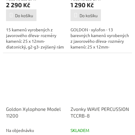
2 290 Kč
1 290 Kč
Do košíku
Do košíku
15 kamenů vyrobených z
GOLDON - xylofon - 13
javorového dřeva- rozměry
barevných kamenů vyrobených
kamenů: 25 x 12mm-
z javorového dřeva- rozměry
diatonický, g2-g3- zvýšený rám
kamenů: 25 x 12mm-
vyroben z...
diatonický, h2-g3-...
Goldon Xylophone Model
Zvonky WAVE PERCUSSION
11200
TCCRB-8
Na objednávku
SKLADEM