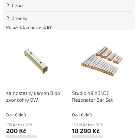
t
Cena
ů
Značky
Položek k zobrazení:
57
V
ý
p
i
s
p
r
o
d
samostatný kámen B do
Studio 49 KBN3C
u
zvonkohry GW
Resonator Bar Set
k
t
Do 10 dnů
Do 10 dnů
ů
165 Kč bez DPH
15 116 Kč bez DPH
200 Kč
18 290 Kč