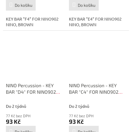
Do košíku
Do košíku
KEY BAR "F4" FOR NINO902
KEY BAR "E4" FOR NINO902
NINO, BROWN
NINO, BROWN
NINO Percussion - KEY
NINO Percussion - KEY
BAR "D4" FOR NINO902
BAR "C4" FOR NINO902
NINO, BROWN NI-SPARE-
NINO, BROWN NI-SPARE-
21
20
Do 2 týdnů
Do 2 týdnů
77 Kč bez DPH
77 Kč bez DPH
93 Kč
93 Kč
Do košíku
Do košíku