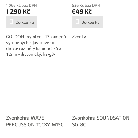
1 066 Kč bez DPH
536 Kč bez DPH
1 290 Kč
649 Kč
Do košíku
Do košíku
GOLDON - xylofon - 13 kamenů
Zvonky
vyrobených z javorového
dřeva- rozměry kamenů: 25 x
12mm- diatonický, h2-g3-
rám...
Zvonkohra WAVE
Zvonkohra SOUNDSATION
PERCUSSION TCCXY-M15C
SG-8C