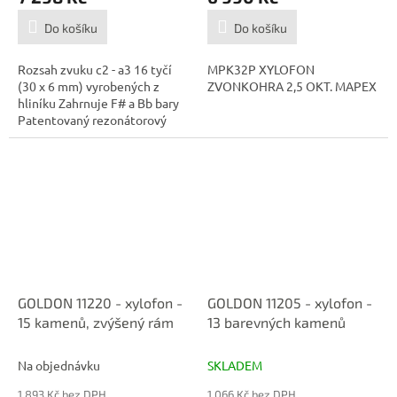
Do košíku
Do košíku
Rozsah zvuku c2 - a3 16 tyčí
MPK32P XYLOFON
(30 x 6 mm) vyrobených z
ZVONKOHRA 2,5 OKT. MAPEX
hliníku Zahrnuje F# a Bb bary
Patentovaný rezonátorový
box...
GOLDON 11220 - xylofon -
GOLDON 11205 - xylofon -
15 kamenů, zvýšený rám
13 barevných kamenů
Na objednávku
SKLADEM
1 893 Kč bez DPH
1 066 Kč bez DPH