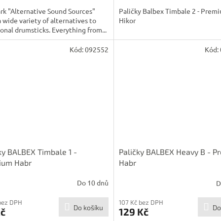
k "Alternative Sound Sources"
Paličky Balbex Timbale 2 - Prem
a wide variety of alternatives to
Hikor
ional drumsticks. Everything from...
Kód:
092552
Kód:
ky BALBEX Timbale 1 -
Paličky BALBEX Heavy B - 
ium Habr
Habr
Do 10 dnů
D
bez DPH
107 Kč bez DPH
Do košíku
Do
Kč
129 Kč