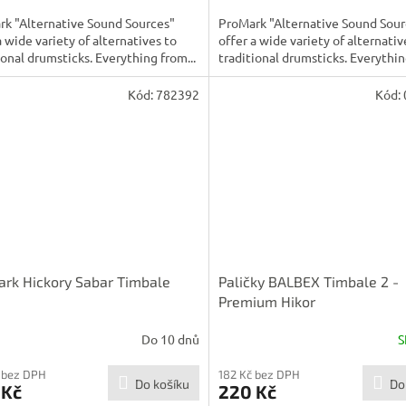
k "Alternative Sound Sources"
ProMark "Alternative Sound Sour
a wide variety of alternatives to
offer a wide variety of alternativ
ional drumsticks. Everything from...
traditional drumsticks. Everythin
Kód:
782392
Kód:
rk Hickory Sabar Timbale
Paličky BALBEX Timbale 2 -
Premium Hikor
Do 10 dnů
S
 bez DPH
182 Kč bez DPH
Do košíku
Do
 Kč
220 Kč