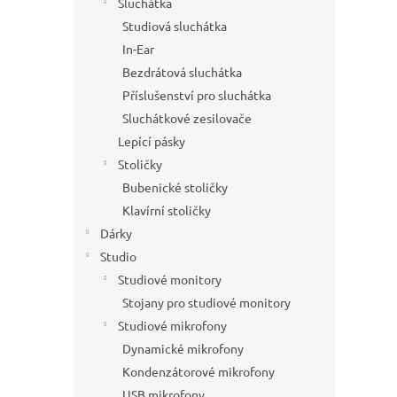
Sluchátka
Studiová sluchátka
In-Ear
Bezdrátová sluchátka
Příslušenství pro sluchátka
Sluchátkové zesilovače
Lepící pásky
Stoličky
Bubenické stoličky
Klavírní stoličky
Dárky
Studio
Studiové monitory
Stojany pro studiové monitory
Studiové mikrofony
Dynamické mikrofony
Kondenzátorové mikrofony
USB mikrofony