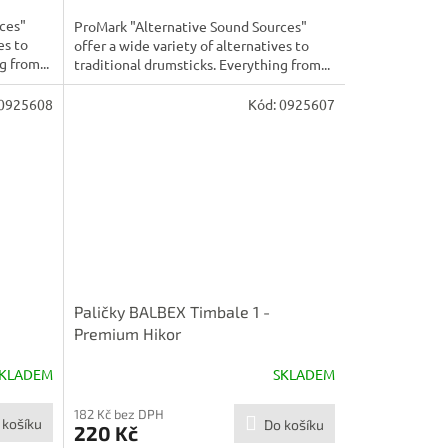
ces"
ProMark "Alternative Sound Sources"
es to
offer a wide variety of alternatives to
g from...
traditional drumsticks. Everything from...
0925608
Kód:
0925607
Paličky BALBEX Timbale 1 -
Premium Hikor
KLADEM
SKLADEM
182 Kč bez DPH
 košíku
Do košíku
220 Kč