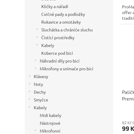
Kličky a nářadí
ProMar
offer 
Cvičné pady a podložky
tradit
Rukavice a omotávky
Sluchátka a chrániče sluchu
Čistící prostředky
Kabely
Koberce pod bicí
Náhradní díly pro bicí
Mikrofony a snímače pro bicí
Klávesy
Noty
Palič
Dechy
Prem
Smyčce
Kabely
Midi kabely
82 Kč 
Nástrojové
99 
Mikrofonní