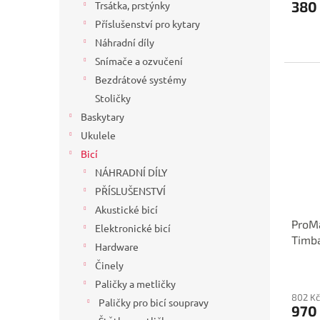
380
Trsátka, prstýnky
Příslušenství pro kytary
Náhradní díly
Snímače a ozvučení
Bezdrátové systémy
Stoličky
Baskytary
Ukulele
Bicí
NÁHRADNÍ DÍLY
PŘÍSLUŠENSTVÍ
Akustické bicí
ProMa
Elektronické bicí
Timba
Hardware
Činely
Paličky a metličky
802 Kč
Paličky pro bicí soupravy
970