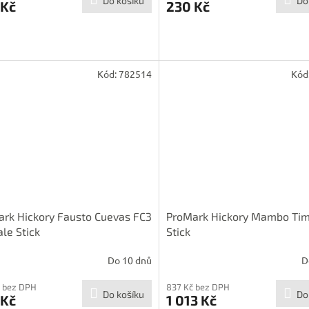
Do košíku
Do
 Kč
230 Kč
Kód:
782514
Kód
rk Hickory Fausto Cuevas FC3
ProMark Hickory Mambo Ti
le Stick
Stick
Do 10 dnů
D
 bez DPH
837 Kč bez DPH
Do košíku
Do
 Kč
1 013 Kč