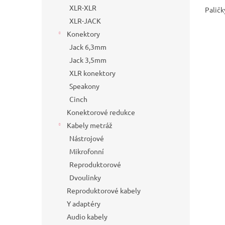
XLR-XLR
Paličk
XLR-JACK
Konektory
Jack 6,3mm
Jack 3,5mm
XLR konektory
Speakony
Cinch
Konektorové redukce
Kabely metráž
Nástrojové
Mikrofonní
Reproduktorové
Dvoulinky
Reproduktorové kabely
Y adaptéry
Audio kabely