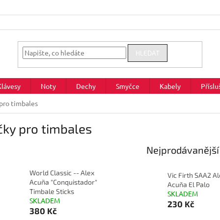
HLEDAT
Klávesy
Noty
Dechy
Smyčce
Kabely
Příslu
 pro timbales
čky pro timbales
Nejprodávanější
World Classic -- Alex
Vic Firth SAA2 A
Acuña "Conquistador"
Acuňa El Palo
Timbale Sticks
SKLADEM
SKLADEM
230 Kč
380 Kč