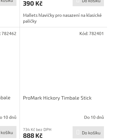
 košíku
Do košíku
390 Kč
Mallets hlavičky pro nasazení na klasické
paličky
:
782462
Kód:
782401
mbale
ProMark Hickory Timbale Stick
o 10 dnů
Do 10 dnů
734 Kč bez DPH
 košíku
Do košíku
888 Kč