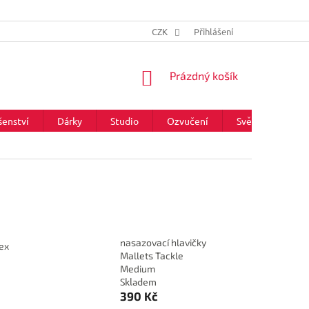
CZK
Přihlášení
NÁKUPNÍ
Prázdný košík
KOŠÍK
šenství
Dárky
Studio
Ozvučení
Světla
Zna
nasazovací hlavičky
lex
Mallets Tackle
Medium
Skladem
390 Kč