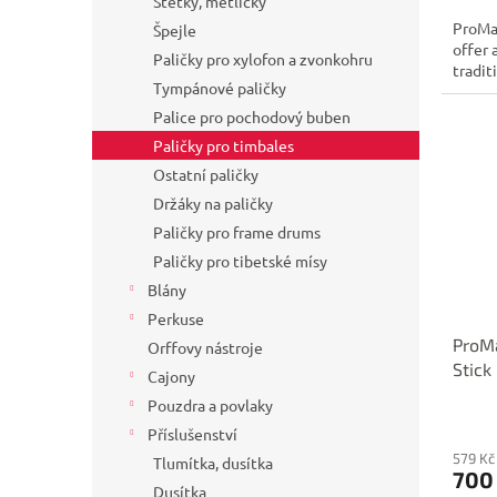
Štětky, metličky
ProMar
Špejle
offer 
Paličky pro xylofon a zvonkohru
tradit
Tympánové paličky
Palice pro pochodový buben
Paličky pro timbales
Ostatní paličky
Držáky na paličky
Paličky pro frame drums
Paličky pro tibetské mísy
Blány
Perkuse
ProMa
Orffovy nástroje
Stick
Cajony
Pouzdra a povlaky
Příslušenství
579 Kč
Tlumítka, dusítka
700
Dusítka