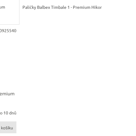
ium
Paličky Balbex Timbale 1 - Premium Hikor
0925540
Premium
o 10 dnů
 košíku