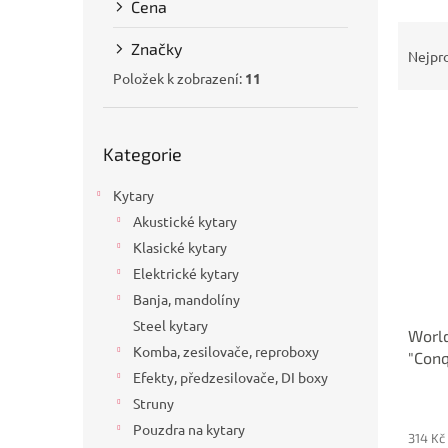
Cena
a
Ř
n
Značky
a
e
Nejpr
z
l
Položek k zobrazení:
11
e
V
n
Přeskočit
ý
í
Kategorie
kategorie
p
p
i
r
Kytary
s
o
Akustické kytary
p
d
Klasické kytary
r
u
o
k
Elektrické kytary
d
t
Banja, mandolíny
u
ů
Steel kytary
World
k
Komba, zesilovače, reproboxy
"Conq
t
Efekty, předzesilovače, DI boxy
ů
Struny
Pouzdra na kytary
314 Kč