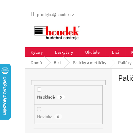
Přejít
prodejna@houdek.cz
na
obsah
Kytary
Baskytary
Ukulele
Bicí
Domů
Bicí
Paličky a metličky
Paličky
P
Pali
o
s
t
r
Na skladě
5
a
n
Novinka
n
0
í
p