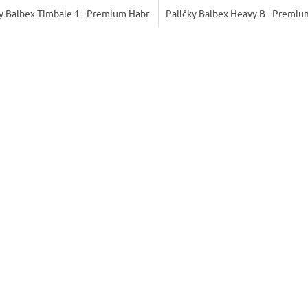
y Balbex Timbale 1 - Premium Habr
Paličky Balbex Heavy B - Premiu
O
v
l
á
d
a
c
í
p
r
v
k
y
v
ý
p
i
s
u