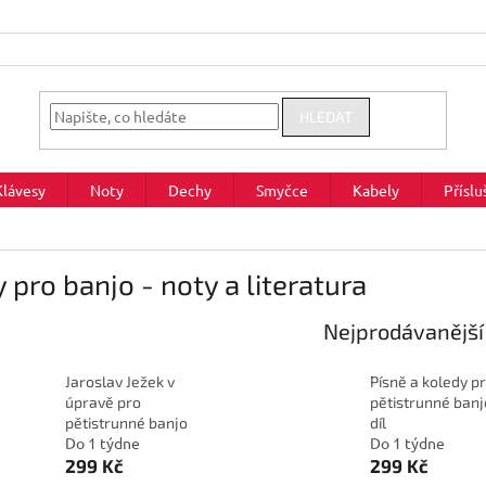
HLEDAT
Klávesy
Noty
Dechy
Smyčce
Kabely
Příslu
 pro banjo - noty a literatura
Nejprodávanější
Jaroslav Ježek v
Písně a koledy p
úpravě pro
pětistrunné banj
pětistrunné banjo
díl
Do 1 týdne
Do 1 týdne
299 Kč
299 Kč