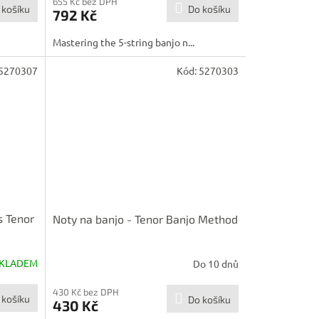
655 Kč bez DPH
 košíku
Do košíku
792 Kč
Mastering the 5-string banjo n...
5270307
Kód:
5270303
s Tenor
Noty na banjo - Tenor Banjo Method
KLADEM
Do 10 dnů
430 Kč bez DPH
 košíku
Do košíku
430 Kč