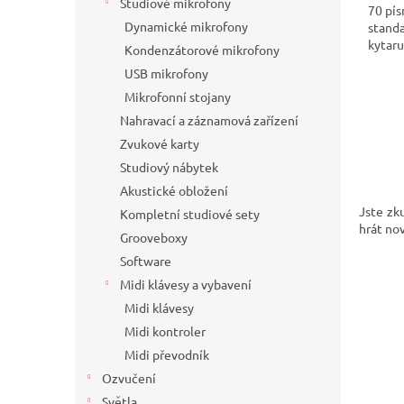
Studiové mikrofony
70 pís
Dynamické mikrofony
standa
kytaru
Kondenzátorové mikrofony
USB mikrofony
Mikrofonní stojany
Nahravací a záznamová zařízení
Zvukové karty
Studiový nábytek
Akustické obložení
Jste zk
Kompletní studiové sety
hrát no
Grooveboxy
Software
Midi klávesy a vybavení
Midi klávesy
Midi kontroler
Midi převodník
Ozvučení
Světla