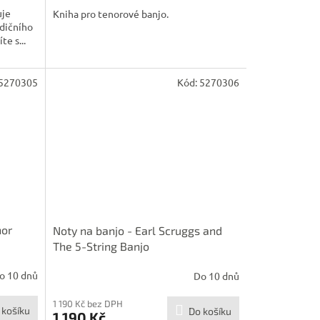
uje
Kniha pro tenorové banjo.
adičního
te s...
5270305
Kód:
5270306
nor
Noty na banjo - Earl Scruggs and
The 5-String Banjo
o 10 dnů
Do 10 dnů
1 190 Kč bez DPH
 košíku
Do košíku
1 190 Kč