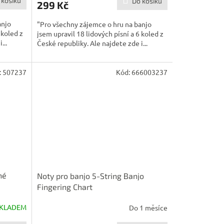
 košíku
Do košíku
299 Kč
anjo
"Pro všechny zájemce o hru na banjo
 koled z
jsem upravil 18 lidových písní a 6 koled z
...
České republiky. Ale najdete zde i...
:
507237
Kód:
666003237
né
Noty pro banjo 5-String Banjo
Fingering Chart
KLADEM
Do 1 měsíce