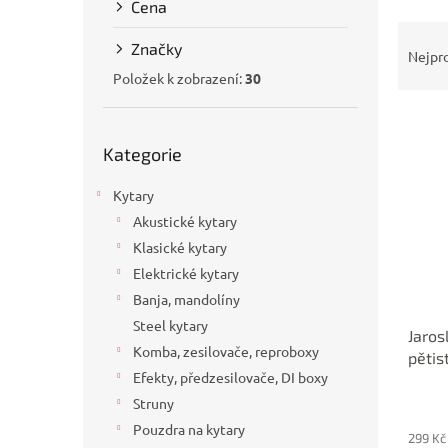
Cena
a
Ř
n
Značky
a
e
Nejpr
z
l
Položek k zobrazení:
30
e
V
n
Přeskočit
ý
í
Kategorie
kategorie
p
p
i
r
Kytary
s
o
Akustické kytary
p
d
Klasické kytary
r
u
o
k
Elektrické kytary
d
t
Banja, mandolíny
u
ů
Steel kytary
Jaros
k
Komba, zesilovače, reproboxy
pětis
t
Efekty, předzesilovače, DI boxy
ů
Struny
Pouzdra na kytary
299 Kč