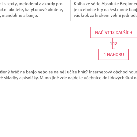
ní s texty, melodemi a akordy pro
Kniha ze série Absolute Beginner
rtní ukulele, barytonové ukulele,
je učebnice hry na 5-strunné banj
, mandolínu a banjo.
vás krok za krokem velmi jednodu
NAČÍST 12 DALŠÍCH
S
1
2
O
t
r
v
NAHORU
á
l
n
á
k
d
o
ušený hráč na banjo nebo se na něj učíte hrát? Internetový obchod houd
a
v
vé skladby a písničky. Mimo jiné zde najdete učebnice do lidových škol 
c
á
í
n
p
í
r
v
k
y
v
ý
p