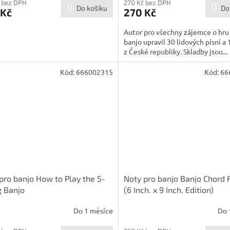
 bez DPH
270 Kč bez DPH
Do košíku
Do
 Kč
270 Kč
Autor pro všechny zájemce o hru
banjo upravil 30 lidových písní a
z České republiky. Skladby jsou...
Kód:
666002315
Kód:
66
pro banjo How to Play the 5-
Noty pro banjo Banjo Chord 
g Banjo
(6 Inch. x 9 Inch. Edition)
Do 1 měsíce
Do 