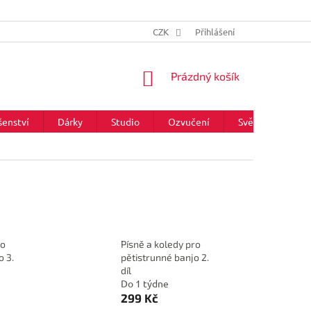
CZK
Přihlášení
NÁKUPNÍ
Prázdný košík
KOŠÍK
šenství
Dárky
Studio
Ozvučení
Světla
Zna
ro
Písně a koledy pro
o 3.
pětistrunné banjo 2.
díl
Do 1 týdne
299 Kč