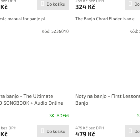
 bez DPH
268 Kč bez DPH
Do košíku
Do
 Kč
324 Kč
asic manual for banjo pl...
The Banjo Chord Finder is an e...
Kód:
5236010
Kód:
na banjo - The Ultimate
Noty na banjo - First Lesson
O SONGBOOK + Audio Online
Banjo
SKLADEM
S
 bez DPH
479 Kč bez DPH
Do košíku
Do
 Kč
479 Kč