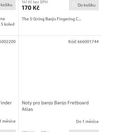
141 Kč bez DPH
 košíku
Do košíku
170 Kč
 na
The 5-String Banjo Fingering C...
 15 koled
6002200
Kód:
666001744
Finder
Noty pro banjo Banjo Fretboard
Atlas
1 měsíce
Do 1 měsíce