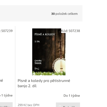
30
položek celkem
:
507239
Kód:
507238
né
Písně a koledy pro pětistrunné
banjo 2. díl
 1 týdne
Do 1 týdne
299 Kč bez DPH