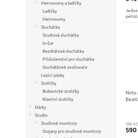
Metronomy a ladičky
Jedna
Ladičky
pětist
Metronomy
Sluchátka
Studiová sluchátka
In-Ear
Bezdrátová sluchátka
Příslušenství pro sluchátka
Sluchátkové zesilovače
Lepící pásky
Stoličky
Bubenické stoličky
Noty 
Beatl
Klavírní stoličky
Dárky
Studio
Studiové monitory
590 Kč
590
Stojany pro studiové monitory