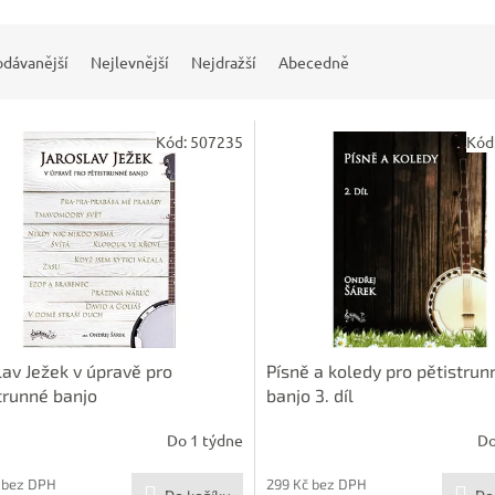
odávanější
Nejlevnější
Nejdražší
Abecedně
Kód:
507235
Kód
lav Ježek v úpravě pro
Písně a koledy pro pětistrun
trunné banjo
banjo 3. díl
Do 1 týdne
Do
 bez DPH
299 Kč bez DPH