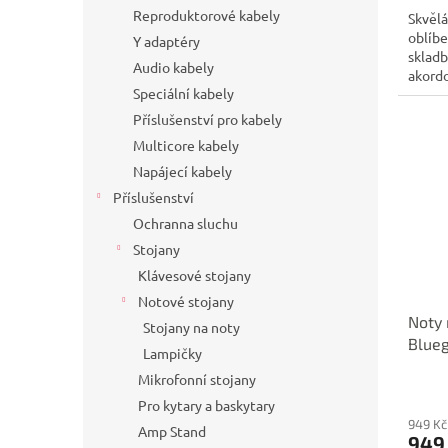
Reproduktorové kabely
Skvělá
oblíbe
Y adaptéry
skladb
Audio kabely
akordo
Speciální kabely
Příslušenství pro kabely
Multicore kabely
Napájecí kabely
Příslušenství
Ochranna sluchu
Stojany
Klávesové stojany
Notové stojany
Noty 
Stojany na noty
Blue
Lampičky
Mikrofonní stojany
Pro kytary a baskytary
949 Kč
Amp Stand
949