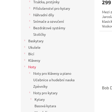
299
Trsátka, prstýnky
Příslušenství pro kytary
Mezi z
Náhradní díly
Jarosl
klasic
Snímače a ozvučení
Voskov
Bezdrátové systémy
Stoličky
Baskytary
Ukulele
Bicí
Klávesy
Noty
Noty pro klávesy a piano
Učebnice a hudební nauka
Zpěvníky
Bob D
Noty pro kytary
Kytary
Basová kytara