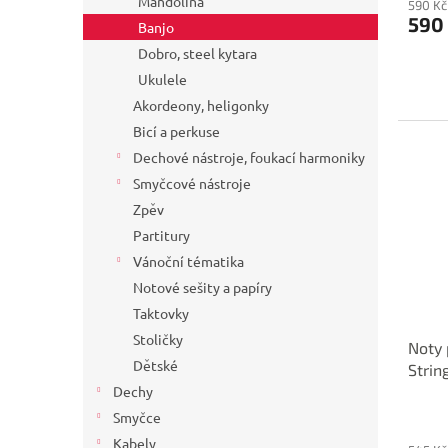
Mandolína
590 Kč
590
Banjo
Dobro, steel kytara
Ukulele
Akordeony, heligonky
Bicí a perkuse
Dechové nástroje, foukací harmoniky
Smyčcové nástroje
Zpěv
Partitury
Vánoční tématika
Notové sešity a papíry
Taktovky
Stoličky
Noty 
Dětské
Strin
Dechy
Smyčce
Kabely