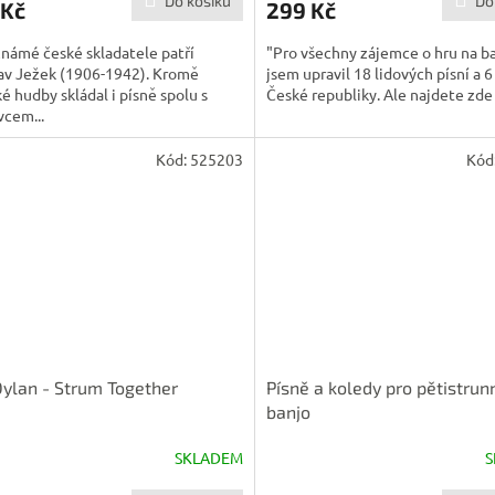
Do košíku
Do
 Kč
299 Kč
námé české skladatele patří
"Pro všechny zájemce o hru na b
av Ježek (1906-1942). Kromě
jsem upravil 18 lidových písní a 6
ké hudby skládal i písně spolu s
České republiky. Ale najdete zde i
cem...
Kód:
525203
Kód
ylan - Strum Together
Písně a koledy pro pětistrun
banjo
SKLADEM
S