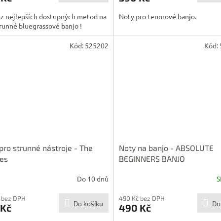
 z nejlepších dostupných metod na
Noty pro tenorové banjo.
runné bluegrassové banjo !
Kód:
525202
Kód:
pro strunné nástroje - The
Noty na banjo - ABSOLUTE
es
BEGINNERS BANJO
Do 10 dnů
S
 bez DPH
490 Kč bez DPH
Do košíku
Do
 Kč
490 Kč