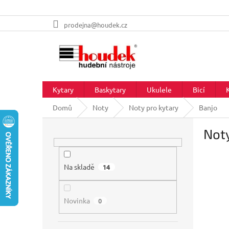
Přejít
prodejna@houdek.cz
na
obsah
Kytary
Baskytary
Ukulele
Bicí
Domů
Noty
Noty pro kytary
Banjo
P
Noty
o
s
t
r
Na skladě
14
a
n
Novinka
n
0
í
p