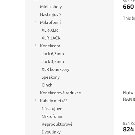
545 Kč
660
Midi kabely
Nástrojové
This b
Mikrofonní
XLR-XLR
XLR-JACK
Konektory
Jack 6,3mm
Jack 3,5mm
XLR konektory
Speakony
Cinch
Noty 
Konektorové redukce
BANJ
Kabely metráž
Nástrojové
Mikrofonní
824 Kč
Reproduktorové
824
Dvoulinky