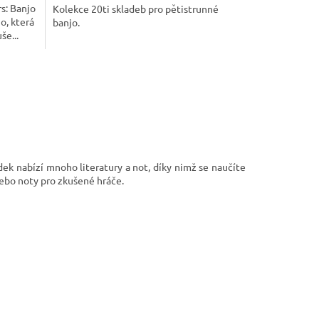
s: Banjo
Kolekce 20ti skladeb pro pětistrunné
o, která
banjo.
še...
ek nabízí mnoho literatury a not, díky nimž se naučíte
nebo noty pro zkušené hráče.