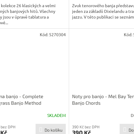
 kolekce 26 klasických a velmi
Zvuk tenorového banja představ
ných banjových hitů. Všechny
jeden za základů Dixielandu a tr
y jsou v úpravě tablatura a
jazzu. V této publikaci se seznámí
vé...
Kód:
5270304
Kód:
na banjo - Complete
Noty pro banjo - Mel Bay Te
grass Banjo Method
Banjo Chords
SKLADEM
D
 bez DPH
390 Kč bez DPH
Do košíku
Do
 Kč
390 Kč