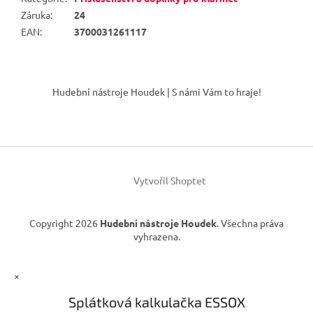
Záruka
:
24
EAN
:
3700031261117
Z
á
Hudební nástroje Houdek | S námi Vám to hraje!
p
a
t
í
Vytvořil Shoptet
Copyright 2026
Hudební nástroje Houdek
. Všechna práva
vyhrazena.
×
Splátková kalkulačka ESSOX