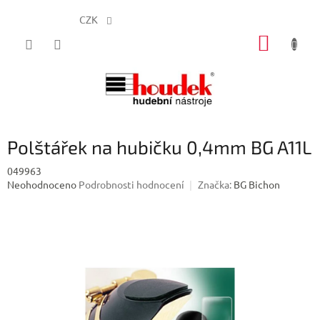
CZK
Přejít
NÁKUP
na
obsah
KOŠÍK
Polštářek na hubičku 0,4mm BG A11L
049963
Průměrné
Neohodnoceno
Podrobnosti hodnocení
Značka:
BG Bichon
hodnocení
produktu
je
0,0
z
5
hvězdiček.