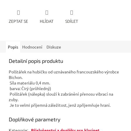
ZEPTAT SE
HLÍDAT
SDÍLET
Popis
Hodnocení
Diskuze
Detailní popis produktu
Polštářek na hubičku od uznávaného francouzského výrobce
Bichon.
Síla materiálu 0,4 mm.
barva: Čirý (průhledný)
Polštářek (nálepka) slouží k zabránění přenosu vibrací na
zuby.
Je to velmi příjemná záležitost, jenž zpříjemňuje hraní.
Doplňkové parametry
Kategorie
:
Příslušenství a doplňky pro klarinet