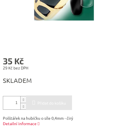
35 Kč
29 Kč bez DPH
Měrná
SKLADEM
cena:
Přidat do košíku
Polštářek na hubičku o síle 0,4mm - čirý
Detailní informace