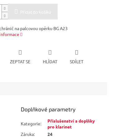
Přidat do košíku
hránič na palcovou opěrku BG A23
 informace
ZEPTAT SE
HLÍDAT
SDÍLET
Doplňkové parametry
Příslušenství a doplňky
Kategorie
:
pro klarinet
Záruka
:
24