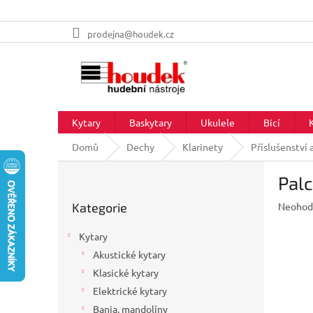
Přejít
prodejna@houdek.cz
na
obsah
Kytary
Baskytary
Ukulele
Bicí
Domů
Dechy
Klarinety
Příslušenství 
P
Palc
o
Přeskočit
s
Průměr
Kategorie
Neohod
kategorie
t
hodnoc
r
produkt
Kytary
a
je
Akustické kytary
n
0,0
z
Klasické kytary
n
5
í
Elektrické kytary
hvězdič
p
Banja, mandolíny