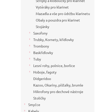
Strojky a kloboučky pro klarinet
Vytěráky pro klarinet
Mazadla a vše pro údržbu klarinetu
Obaly a pouzdra pro klarinet
Stojánky
Saxofony
Trubky, Kornety, křídlovky
Trombony
Baskřídlovky
Tuby
Lesní rohy, polnice, borlice
Hoboje, fagoty
Didgeridoo
Kazoo, Okaríny, píšťalky, brumle
Mikrofony pro dechové nástroje
Stoličky
Smyčce
Kabely