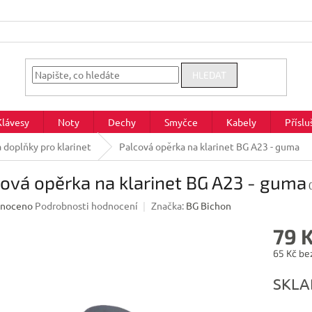
HLEDAT
Klávesy
Noty
Dechy
Smyčce
Kabely
Příslu
a doplňky pro klarinet
Palcová opěrka na klarinet BG A23 - guma
ová opěrka na klarinet BG A23 - guma
né
noceno
Podrobnosti hodnocení
Značka:
BG Bichon
ení
79 
u
65 Kč be
Měrná
SKL
cena:
ek.