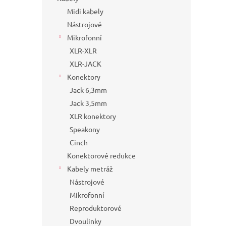
Midi kabely
Nástrojové
Mikrofonní
XLR-XLR
XLR-JACK
Konektory
Jack 6,3mm
Jack 3,5mm
XLR konektory
Speakony
Cinch
Konektorové redukce
Kabely metráž
Nástrojové
Mikrofonní
Reproduktorové
Dvoulinky