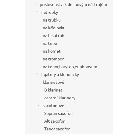
příslušenství k dechovým nástrojům
nátrubky
na trubku
na křídlovku
na lesní roh
na tubu
na kornet
na trombon
na tenor,baryton,euphonyum
ligatury a kloboučky
klarinetové
B klarinet
ostatní klarinety
saxofonové
Soprán saxofon
Alt saxofon
Tenor saxofon