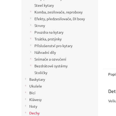
a
Steel kytary
n
Komba, zesilovače, reproboxy
e
Efekty, předzesilovače, DI boxy
l
Struny
Pouzdra na kytary
Trsátka, prstýnky
Příslušenství pro kytary
Náhradní díly
Snímače a ozvučení
Bezdrátové systémy
Stoličky
Popi
Baskytary
Ukulele
Det
Bicí
Klávesy
Velk
Noty
Dechy