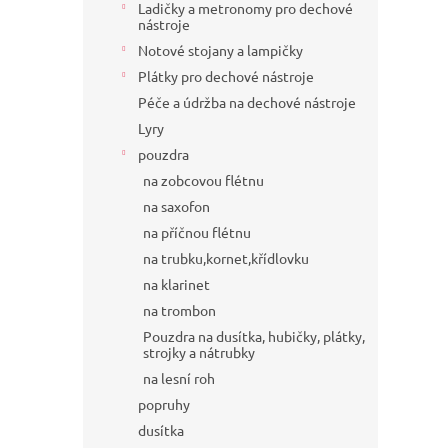
Ladičky a metronomy pro dechové
nástroje
Notové stojany a lampičky
Plátky pro dechové nástroje
Péče a údržba na dechové nástroje
Lyry
pouzdra
na zobcovou flétnu
na saxofon
na příčnou flétnu
na trubku,kornet,křídlovku
na klarinet
na trombon
Pouzdra na dusítka, hubičky, plátky,
strojky a nátrubky
na lesní roh
popruhy
dusítka