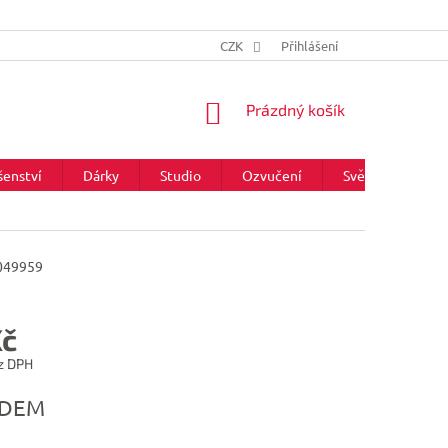
CZK
Přihlášení
NÁKUPNÍ
Prázdný košík
KOŠÍK
šenství
Dárky
Studio
Ozvučení
Světla
Zna
049959
Kč
z DPH
ADEM