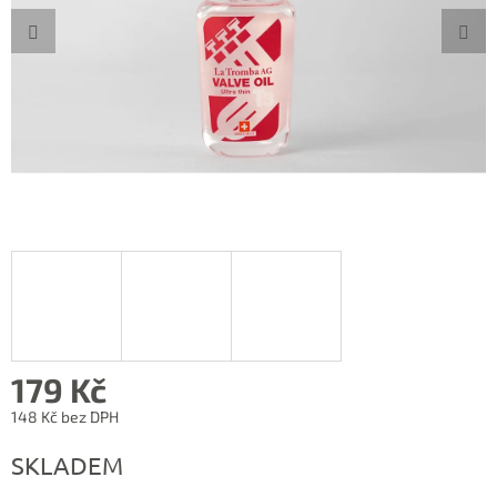
179 Kč
148 Kč bez DPH
Měrná
SKLADEM
cena: