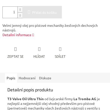
Přidat do košíku
Velmi jemný olej pro pístové mechaniky žesťových dechových
nástrojů.
Detailní informace
ZEPTAT SE
HLÍDAT
SDÍLET
Popis
Hodnocení
Diskuze
Detailní popis produktu
T3 Valve Oil Ultra Thin
od švýcarské firmy
La Tromba AG
je
nejlepší a nejjemnější olej vhodný především pro pístové
(perinetové) mechaniky všech žesťových nástrojů s ventily s