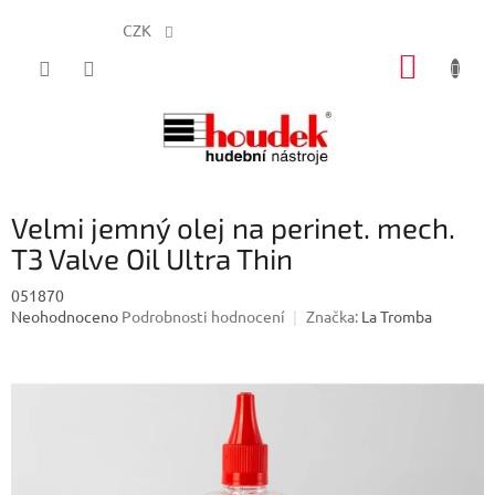
CZK
Přejít
NÁKUP
na
obsah
KOŠÍK
Velmi jemný olej na perinet. mech.
T3 Valve Oil Ultra Thin
051870
Průměrné
Neohodnoceno
Podrobnosti hodnocení
Značka:
La Tromba
hodnocení
produktu
je
0,0
z
5
hvězdiček.