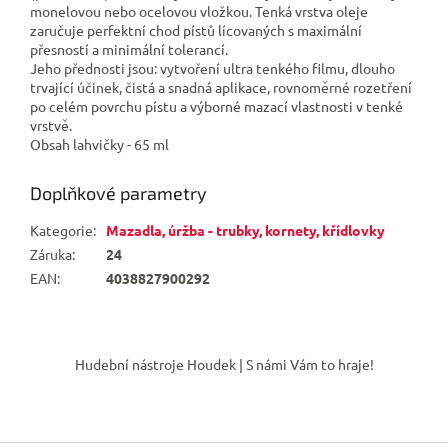
monelovou nebo ocelovou vložkou. Tenká vrstva oleje
zaručuje perfektní chod pístů lícovaných s maximální
přesností a minimální tolerancí.
Jeho přednosti jsou: vytvoření ultra tenkého filmu, dlouho
trvající účinek, čistá a snadná aplikace, rovnoměrné rozetření
po celém povrchu pístu a výborné mazací vlastnosti v tenké
vrstvě.
Obsah lahvičky - 65 ml
Doplňkové parametry
Kategorie
:
Mazadla, úržba - trubky, kornety, křídlovky
Záruka
:
24
EAN
:
4038827900292
Z
á
Hudební nástroje Houdek | S námi Vám to hraje!
p
a
t
í