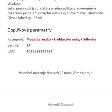
vložkou.
Jeho přednosti jsou: čistá a snadná aplikace, rovnoměrné
rozetření po celém povrchu pístu a výborné mazací vlastnosti.
Obsah lahvičky - 65 ml
Doplňkové parametry
Kategorie
:
Mazadla, úržba - trubky, kornety, křídlovky
Záruka
:
24
EAN
:
4038827215921
Z
á
Hudební nástroje Houdek | S námi Vám to hraje!
p
a
t
í
Vytvořil Shoptet