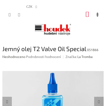
CZK
Přejít
NÁKUP
na
obsah
KOŠÍK
Jemný olej T2 Valve Oil Special
051866
Průměrné
Neohodnoceno
Podrobnosti hodnocení
Značka:
La Tromba
hodnocení
produktu
je
0,0
z
5
hvězdiček.