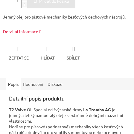
Přidat do košíku
Jemný olej pro pístové mechaniky žesťových dechových nástrojů.
Detailní informace
ZEPTAT SE
HLÍDAT
SDÍLET
Popis
Hodnocení
Diskuze
Detailní popis produktu
T2 Valve
Oil Special od švýcarské firmy
La Tromba AG
je
jemný a lehký namodralý oleje s extrémně dobrými mazacími
vlastnostmi.
Hodí se pro pístové (perinetové) mechaniky všech žesťových
nástrojů, především pro ventily s monelovou nebo ocelovou