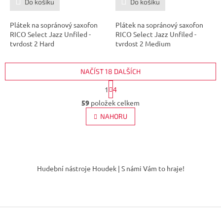
Do košíku
Do košíku
Plátek na sopránový saxofon
Plátek na sopránový saxofon
RICO Select Jazz Unfiled -
RICO Select Jazz Unfiled -
tvrdost 2 Hard
tvrdost 2 Medium
NAČÍST 18 DALŠÍCH
S
1
4
t
O
r
59
položek celkem
v
á
l
NAHORU
n
á
k
d
o
v
a
á
Z
c
n
í
á
í
Hudební nástroje Houdek | S námi Vám to hraje!
p
p
r
a
v
t
k
í
y
v