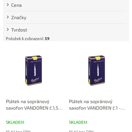
t
Cena
ů
Značky
Tvrdost
Položek k zobrazení:
59
V
ý
p
i
s
p
r
o
d
Plátek na sopránový
Plátek na sopránový
u
saxofon VANDOREN č.1,5 -
saxofon VANDOREN č.1 -
k
SR2015
SR201
t
SKLADEM
SKLADEM
ů
65 Kč bez DPH
65 Kč bez DPH