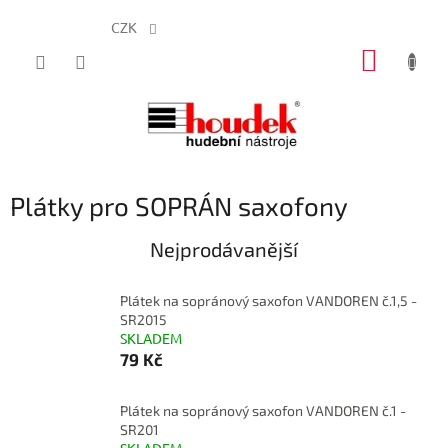
CZK
Přejít
NÁKUP
na
obsah
KOŠÍK
Plátky pro SOPRÁN saxofony
Nejprodávanější
Plátek na sopránový saxofon VANDOREN č.1,5 -
SR2015
SKLADEM
79 Kč
Plátek na sopránový saxofon VANDOREN č.1 -
SR201