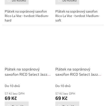
Do košíku
Do košíku
Plátek na sopránový saxofon
Plátek na sopránový saxofon
Rico La Voz - tvrdost Medium-
Rico La Voz - tvrdost Medium-
hard
soft
Plátek na sopránový
Plátek na sopránový
saxofon RICO Select Jazz
saxofon RICO Select Jazz
č.4H Unfiled
č.4M Unfiled
Do 10 dnů
Do 10 dnů
57 Kč bez DPH
57 Kč bez DPH
69 Kč
69 Kč