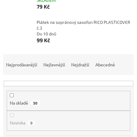
SKLADEM
79 Kč
Plátek na sopránový saxofon RICO PLASTICOVER
č.3
Do 10 dnů
99 Kč
Ř
a
Nejprodávanější
Nejlevnější
Nejdražší
Abecedně
z
e
n
í
p
Na skladě
30
r
o
d
Novinka
0
u
k