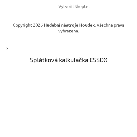
ý
Vytvořil Shoptet
p
i
s
Copyright 2026
Hudební nástroje Houdek
. Všechna práva
u
vyhrazena.
×
Splátková kalkulačka ESSOX