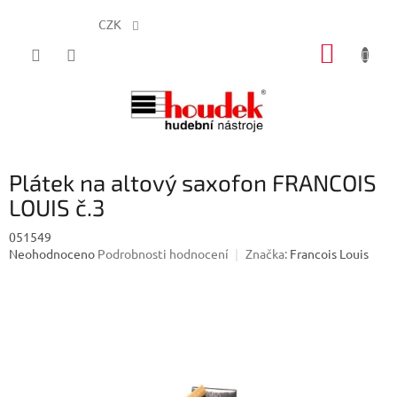
CZK
Přejít
NÁKUP
na
obsah
KOŠÍK
Plátek na altový saxofon FRANCOIS
LOUIS č.3
051549
Průměrné
Neohodnoceno
Podrobnosti hodnocení
Značka:
Francois Louis
hodnocení
produktu
je
0,0
z
5
hvězdiček.