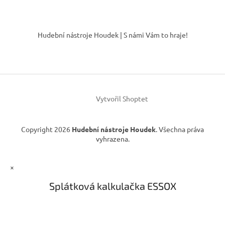
Z
á
Hudební nástroje Houdek | S námi Vám to hraje!
p
a
t
í
Vytvořil Shoptet
Copyright 2026
Hudební nástroje Houdek
. Všechna práva
vyhrazena.
×
Splátková kalkulačka ESSOX