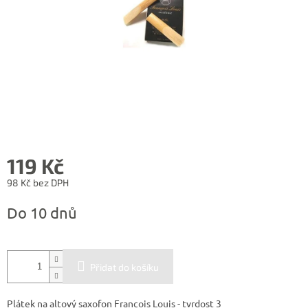
119 Kč
98 Kč bez DPH
Měrná
Do 10 dnů
cena:
Přidat do košíku
Plátek na altový saxofon Francois Louis - tvrdost 3