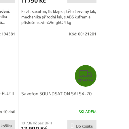
11 790 Kč
edení.
Es alt saxofon, fis klapka, tělo červený lak,
nika
mechanika přírodní lak, s ABS kufrem a
...
příslušenstvím.Weight: 4 kg
:
194381
Kód:
00121201
Z
ZDARMA
D
-PLU1II
Saxofon SOUNDSATION SALSX-20
A
R
o 10 dnů
SKLADEM
M
10 736 Kč bez DPH
 košíku
Do košíku
12 990 Kč