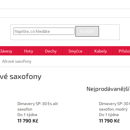
HLEDAT
Klávesy
Noty
Dechy
Smyčce
Kabely
Příslu
Altové saxofony
ové saxofony
Nejprodávanější
Dimavery SP-30 Es alt
Dimavery SP-30 E
saxofon
saxofon, modrý
Do 1 týdne
Do 1 týdne
11 790 Kč
11 790 Kč