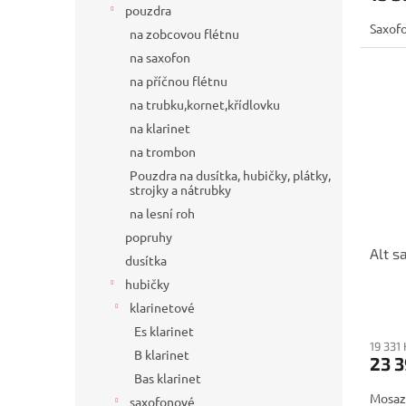
pouzdra
Saxof
na zobcovou flétnu
na saxofon
na příčnou flétnu
na trubku,kornet,křídlovku
na klarinet
na trombon
Pouzdra na dusítka, hubičky, plátky,
strojky a nátrubky
na lesní roh
popruhy
Alt s
dusítka
hubičky
klarinetové
Es klarinet
19 331
B klarinet
23 3
Bas klarinet
Mosazn
saxofonové