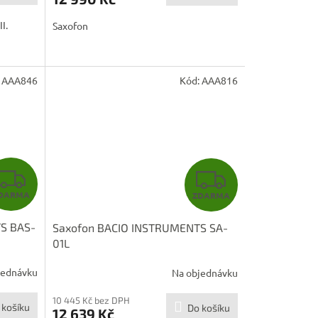
A
I.
Saxofon
:
AAA846
Kód:
AAA816
Z
Z
DARMA
ZDARMA
D
D
S BAS-
Saxofon BACIO INSTRUMENTS SA-
A
A
01L
R
R
jednávku
Na objednávku
M
M
10 445 Kč bez DPH
 košíku
Do košíku
12 639 Kč