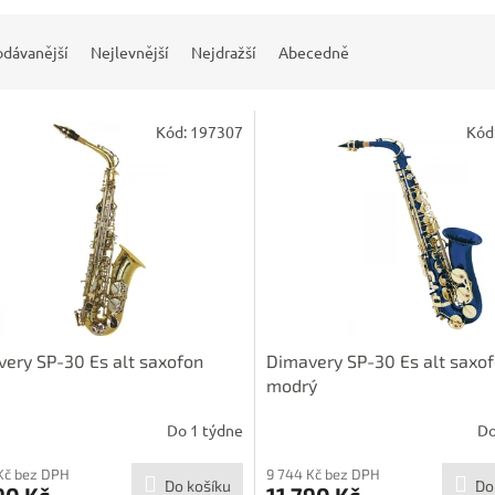
odávanější
Nejlevnější
Nejdražší
Abecedně
Kód:
197307
Kód
ery SP-30 Es alt saxofon
Dimavery SP-30 Es alt saxof
modrý
Do 1 týdne
Do
Kč bez DPH
9 744 Kč bez DPH
Do košíku
Do
90 Kč
11 790 Kč