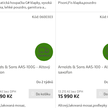
atická houpačka G# klapky, vysoká
Pisoni,Fis klapka,pouzdro
ka, lehké pouzdro, garnitura a...
Kód:
0600303
Kód:
Z
ZDARMA
Z
D
ds & Sons AAS-100G - Altový
Arnolds & Sons AAS-100 - Al
A
fon
saxofon
R
Do 2 týdnů
Do
M
 Kč bez DPH
13 215 Kč bez DPH
Do košíku
Do
590 Kč
15 990 Kč
A
,lakovaná mosaz,
Altový,lakovaná mosaz,podlepky