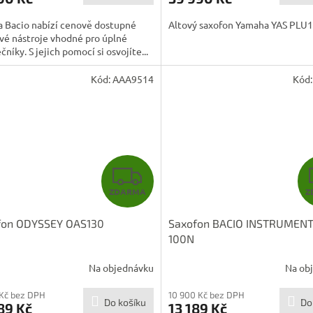
a Bacio nabízí cenově dostupné
Altový saxofon Yamaha YAS PLU1I
vé nástroje vhodné pro úplné
čníky. S jejich pomocí si osvojíte...
Kód:
AAA9514
Kód
Z
ZDARMA
Z
D
fon ODYSSEY OAS130
Saxofon BACIO INSTRUMENT
A
100N
R
Na objednávku
Na ob
M
 Kč bez DPH
10 900 Kč bez DPH
Do košíku
Do
89 Kč
13 189 Kč