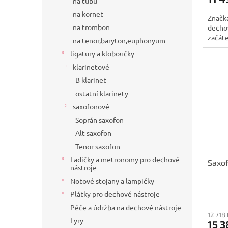
na tubu
na kornet
Značk
na trombon
decho
začáte
na tenor,baryton,euphonyum
ligatury a kloboučky
klarinetové
B klarinet
ostatní klarinety
saxofonové
Soprán saxofon
Alt saxofon
Tenor saxofon
Ladičky a metronomy pro dechové
Saxo
nástroje
Notové stojany a lampičky
Plátky pro dechové nástroje
Péče a údržba na dechové nástroje
12 718
Lyry
15 3