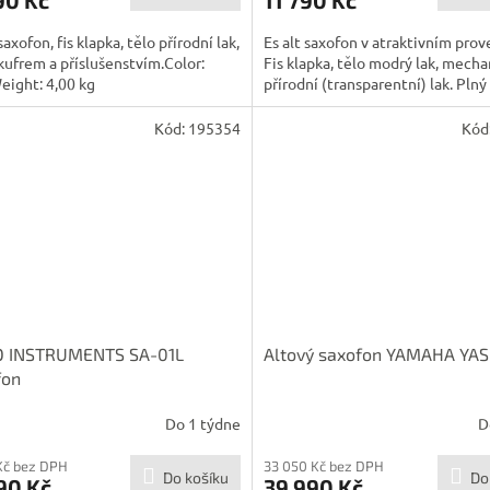
saxofon, fis klapka, tělo přírodní lak,
Es alt saxofon v atraktivním prov
kufrem a příslušenstvím.Color:
Fis klapka, tělo modrý lak, mecha
eight: 4,00 kg
přírodní (transparentní) lak. Plný a
Kód:
195354
Kód
O INSTRUMENTS SA-01L
Altový saxofon YAMAHA YAS
fon
Do 1 týdne
D
Kč bez DPH
33 050 Kč bez DPH
Do košíku
Do
90 Kč
39 990 Kč