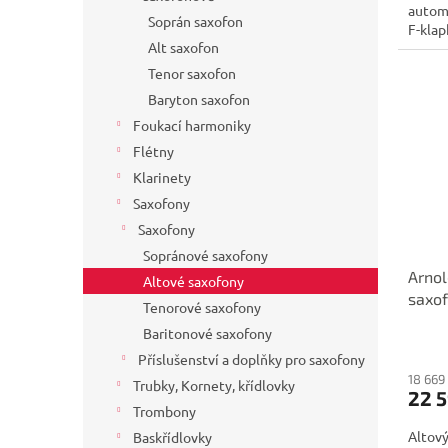
autom
Soprán saxofon
F-klap
Alt saxofon
Tenor saxofon
Baryton saxofon
Foukací harmoniky
Flétny
Klarinety
Saxofony
Saxofony
Sopránové saxofony
Arnol
Altové saxofony
saxo
Tenorové saxofony
Baritonové saxofony
Příslušenství a doplňky pro saxofony
18 669
Trubky, Kornety, křídlovky
22 
Trombony
Altový
Baskřídlovky