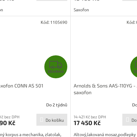
A
on
Saxofon
Kód:
1105690
Kód:
Z
ZDARMA
Z
D
axofon CONN AS 501
Arnolds & Sons AAS-110YG - 
A
saxofon
R
Do 2 týdnů
Do
M
 Kč bez DPH
14 421 Kč bez DPH
Do košíku
Do
90 Kč
17 450 Kč
A
ý korpus a mechanika, zlatolak,
Altový,lakovaná mosaz,podlepky