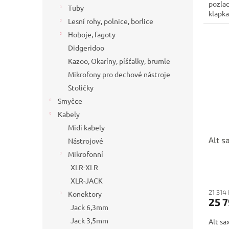
pozlac
Tuby
klapk
Lesní rohy, polnice, borlice
Hoboje, fagoty
Didgeridoo
Kazoo, Okaríny, píšťalky, brumle
Mikrofony pro dechové nástroje
Stoličky
Smyčce
Kabely
Midi kabely
Alt 
Nástrojové
Mikrofonní
XLR-XLR
XLR-JACK
21 314
Konektory
25 7
Jack 6,3mm
Jack 3,5mm
Alt s