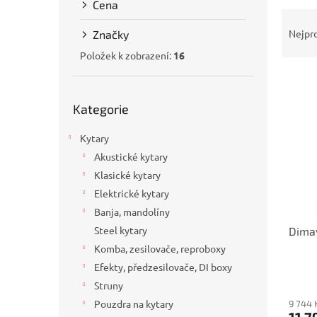
Cena
a
Ř
n
a
Nejpr
Značky
e
z
l
Položek k zobrazení:
16
e
V
n
ý
í
Přeskočit
p
Kategorie
p
kategorie
i
r
Kytary
s
o
p
d
Akustické kytary
r
u
Klasické kytary
o
k
Elektrické kytary
d
t
Banja, mandolíny
u
ů
Steel kytary
Dimav
k
t
Komba, zesilovače, reproboxy
ů
Efekty, předzesilovače, DI boxy
Struny
Pouzdra na kytary
9 744 
11 7