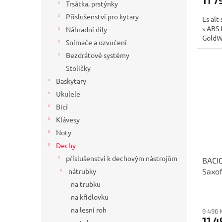
Trsátka, prstýnky
Příslušenství pro kytary
Es alt 
s ABS 
Náhradní díly
GoldW
Snímače a ozvučení
Bezdrátové systémy
Stoličky
Baskytary
Ukulele
Bicí
Klávesy
Noty
Dechy
příslušenství k dechovým nástrojům
BACI
Saxo
nátrubky
na trubku
na křídlovku
na lesní roh
9 496 
11 4