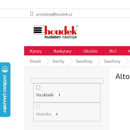
Přejít
prodejna@houdek.cz
na
obsah
Kytary
Baskytary
Ukulele
Bicí
Domů
Dechy
Saxofony
Saxofony
P
Alt
o
s
t
r
Na skladě
1
a
n
Novinka
n
0
í
p