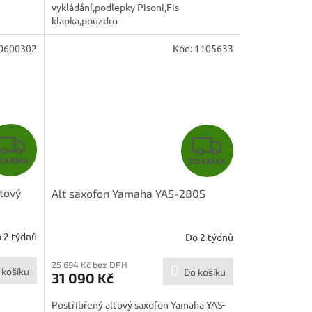
vykládání,podlepky Pisoni,Fis
klapka,pouzdro
0600302
Kód:
1105633
Z
Z
DARMA
ZDARMA
D
D
tový
Alt saxofon Yamaha YAS-280S
A
A
R
R
 2 týdnů
Do 2 týdnů
M
M
25 694 Kč bez DPH
 košíku
Do košíku
31 090 Kč
A
A
Postříbřený altový saxofon Yamaha YAS-