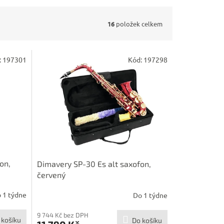
16
položek celkem
:
197301
Kód:
197298
on,
Dimavery SP-30 Es alt saxofon,
červený
 1 týdne
Do 1 týdne
9 744 Kč bez DPH
 košíku
Do košíku