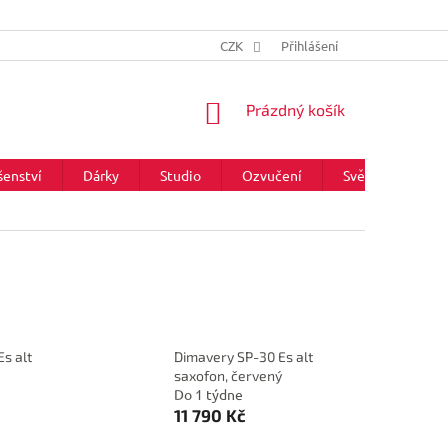
CZK
Přihlášení
NÁKUPNÍ
Prázdný košík
KOŠÍK
šenství
Dárky
Studio
Ozvučení
Světla
Zna
s alt
Dimavery SP-30 Es alt
saxofon, červený
Do 1 týdne
11 790 Kč