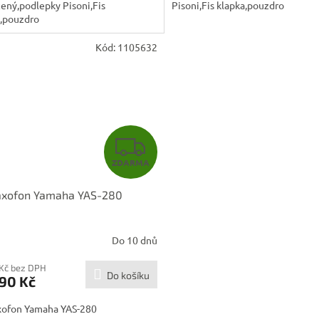
ený,podlepky Pisoni,Fis
Pisoni,Fis klapka,pouzdro
a,pouzdro
Kód:
1105632
Z
ZDARMA
D
saxofon Yamaha YAS-280
A
R
Do 10 dnů
M
 Kč bez DPH
Do košíku
90 Kč
A
axofon Yamaha YAS-280