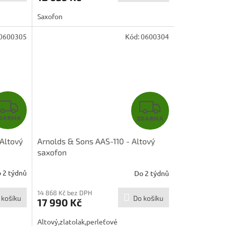
A
A
Saxofon
0600305
Kód:
0600304
Z
Z
DARMA
ZDARMA
D
D
Altový
Arnolds & Sons AAS-110 - Altový
A
A
saxofon
R
R
 2 týdnů
Do 2 týdnů
M
M
14 868 Kč bez DPH
 košíku
Do košíku
17 990 Kč
A
A
Altový,zlatolak,perleťové