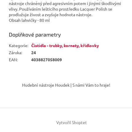
nástroje chráněný před agresivním potem i jinými škodlivými
vlivy. Používáním lešticího prostředku Lacquer Polish se
prodlužuje živost a zvyšuje hodnota nástroje.
Obsah lahvičky - 80 ml
Doplňkové parametry
Kategorie
:
Čistidla - trubky, kornety, křídlovky
Záruka
:
24
EAN
:
4038827058009
Z
á
Hudební nástroje Houdek | S námi Vám to hraje!
p
a
t
í
Vytvořil Shoptet