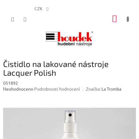
CZK
Přejít
NÁKUP
na
obsah
KOŠÍK
Čistidlo na lakované nástroje
Lacquer Polish
051892
Průměrné
Neohodnoceno
Podrobnosti hodnocení
Značka:
La Tromba
hodnocení
produktu
je
0,0
z
5
hvězdiček.