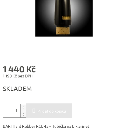
1 440 Kč
1 190 Kč bez DPH
Měrná
SKLADEM
cena:
Přidat do košíku
BARI Hard Rubber RCL 43 - Hubička na B klarinet