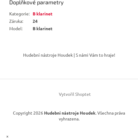
Doplňkové parametry
Kategorie
:
B klarinet
Záruka
:
24
Model
:
B klarinet
Z
á
Hudební nástroje Houdek | S námi Vám to hraje!
p
a
t
í
Vytvořil Shoptet
Copyright 2026
Hudební nástroje Houdek
. Všechna práva
vyhrazena.
×