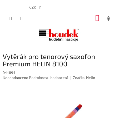
CZK
Přejít
NÁKUP
na
obsah
KOŠÍK
Vytěrák pro tenorový saxofon
Premium HELIN 8100
041891
Průměrné
Neohodnoceno
Podrobnosti hodnocení
Značka:
Helin
hodnocení
produktu
je
0,0
z
5
hvězdiček.