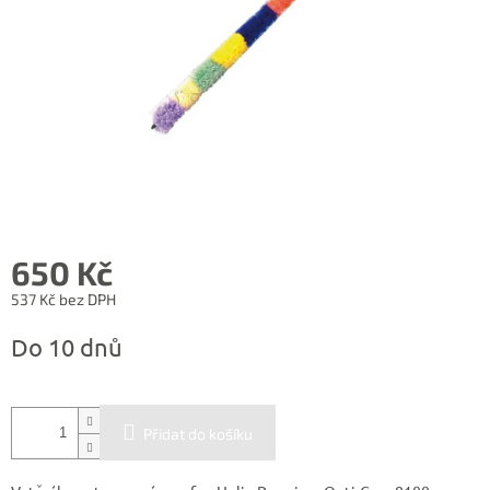
650 Kč
537 Kč bez DPH
Měrná
Do 10 dnů
cena:
Přidat do košíku