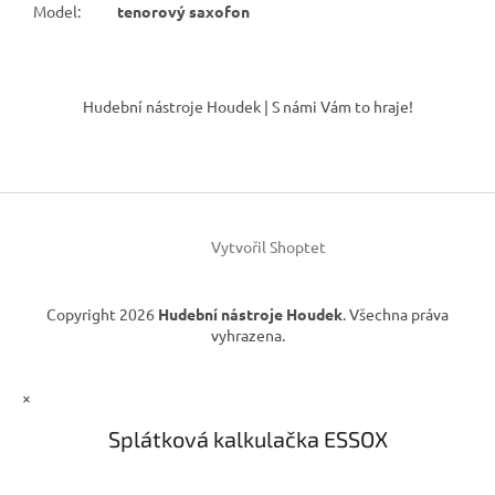
Model
:
tenorový saxofon
Z
á
Hudební nástroje Houdek | S námi Vám to hraje!
p
a
t
í
Vytvořil Shoptet
Copyright 2026
Hudební nástroje Houdek
. Všechna práva
vyhrazena.
×
Splátková kalkulačka ESSOX