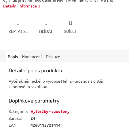
Vytěrák pro tenorový saxofon Helin Premium Opti-Care 8100
Detailní informace
ZEPTAT SE
HLÍDAT
SDÍLET
Popis
Hodnocení
Diskuze
Detailní popis produktu
Vytěrák německého výrobce Helin. - určeno na čištění
tenorového saxofonu
Doplňkové parametry
Kategorie
:
Vytěráky - saxofony
Záruka
:
24
EAN
:
4260113721414