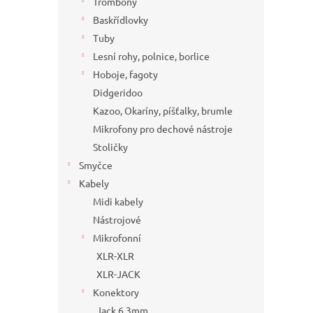
Trombony
Baskřídlovky
Tuby
Lesní rohy, polnice, borlice
Hoboje, fagoty
Didgeridoo
Kazoo, Okaríny, píšťalky, brumle
Mikrofony pro dechové nástroje
Stoličky
Smyčce
Kabely
Midi kabely
Nástrojové
Mikrofonní
XLR-XLR
XLR-JACK
Konektory
Jack 6,3mm