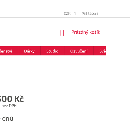
CZK
Přihlášení
NÁKUPNÍ
Prázdný košík
KOŠÍK
šenství
Dárky
Studio
Ozvučení
Světla
Zna
500 Kč
č bez DPH
0 dnů