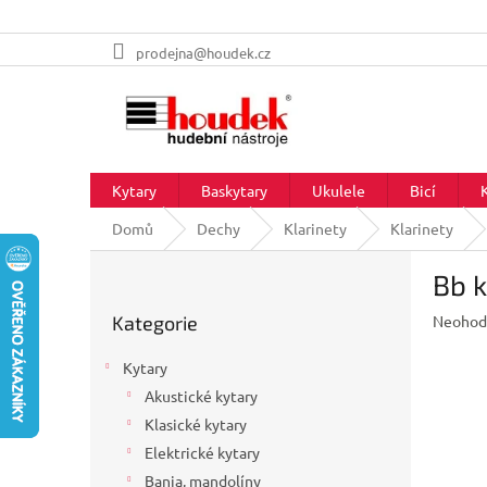
Přejít
prodejna@houdek.cz
na
obsah
Kytary
Baskytary
Ukulele
Bicí
Domů
Dechy
Klarinety
Klarinety
P
Bb k
o
Přeskočit
s
Průměr
Kategorie
Neohod
kategorie
t
hodnoc
r
produkt
Kytary
a
je
Akustické kytary
n
0,0
z
Klasické kytary
n
5
í
Elektrické kytary
hvězdič
p
Banja, mandolíny