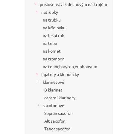
příslušenství k dechovým nástrojům
nátrubky
na trubku
na křídlovku
na lesní roh
na tubu
na kornet
na trombon
na tenor,baryton,euphonyum
ligatury a kloboučky
klarinetové
B klarinet
ostatní klarinety
saxofonové
Soprán saxofon
Alt saxofon
Tenor saxofon