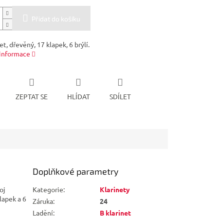
Přidat do košíku
et, dřevěný, 17 klapek, 6 brýlí.
 informace
ZEPTAT SE
HLÍDAT
SDÍLET
Doplňkové parametry
oj
Kategorie
:
Klarinety
lapek a 6
Záruka
:
24
Ladění
:
B klarinet