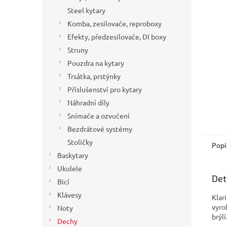
a
Steel kytary
n
Komba, zesilovače, reproboxy
e
Efekty, předzesilovače, DI boxy
l
Struny
Pouzdra na kytary
Trsátka, prstýnky
Příslušenství pro kytary
Náhradní díly
Snímače a ozvučení
Bezdrátové systémy
Stoličky
Popi
Baskytary
Ukulele
Det
Bicí
Klávesy
Klar
vyro
Noty
brýl
Dechy