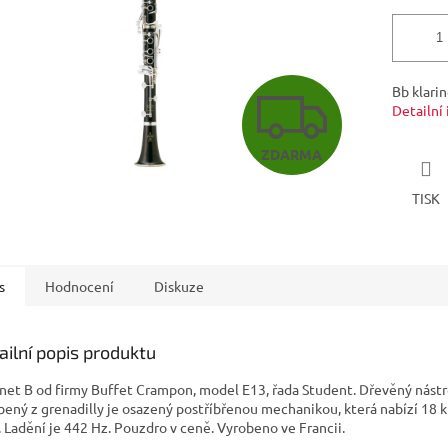
Z
Bb klarin
Detailní
ZDARMA
D
TISK
A
s
Hodnocení
Diskuze
R
ailní popis produktu
M
inet B od firmy Buffet Crampon, model E13, řada Student. Dřevěný nástr
bený z grenadilly je osazený postříbřenou mechanikou, která nabízí 18 k
í. Ladění je 442 Hz. Pouzdro v ceně. Vyrobeno ve Francii.