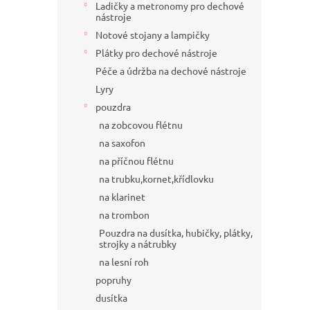
Ladičky a metronomy pro dechové
nástroje
Notové stojany a lampičky
Plátky pro dechové nástroje
Péče a údržba na dechové nástroje
Lyry
pouzdra
na zobcovou flétnu
na saxofon
na příčnou flétnu
na trubku,kornet,křídlovku
na klarinet
na trombon
Pouzdra na dusítka, hubičky, plátky,
strojky a nátrubky
na lesní roh
popruhy
dusítka