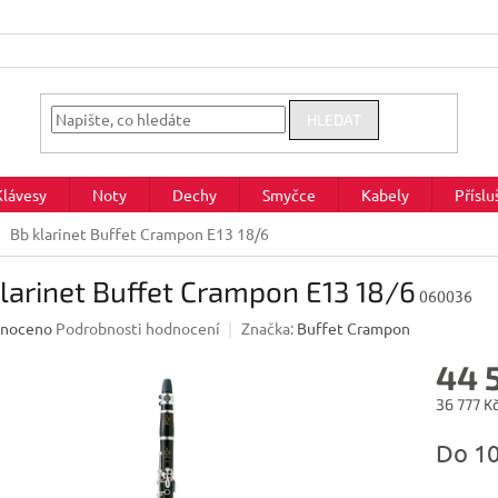
HLEDAT
Klávesy
Noty
Dechy
Smyčce
Kabely
Příslu
Bb klarinet Buffet Crampon E13 18/6
larinet Buffet Crampon E13 18/6
060036
né
noceno
Podrobnosti hodnocení
Značka:
Buffet Crampon
ení
44 
u
36 777 K
Měrná
Do 1
cena:
ek.