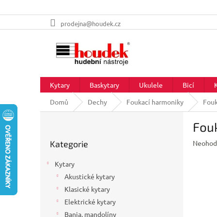
Přejít
prodejna@houdek.cz
na
obsah
Kytary
Baskytary
Ukulele
Bicí
Domů
Dechy
Foukací harmoniky
Fouk
P
Fouk
o
Přeskočit
s
Průměr
Kategorie
Neohod
kategorie
t
hodnoc
r
produkt
Kytary
a
je
Akustické kytary
n
0,0
z
Klasické kytary
n
5
í
Elektrické kytary
hvězdič
p
Banja, mandolíny