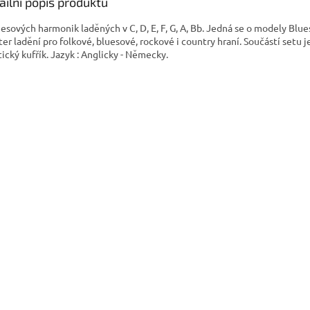
ailní popis produktu
uesových harmonik laděných v C, D, E, F, G, A, Bb. Jedná se o modely Blu
ter ladění pro folkové, bluesové, rockové i country hraní. Součástí setu je
tický kufřík. Jazyk : Anglicky - Německy.