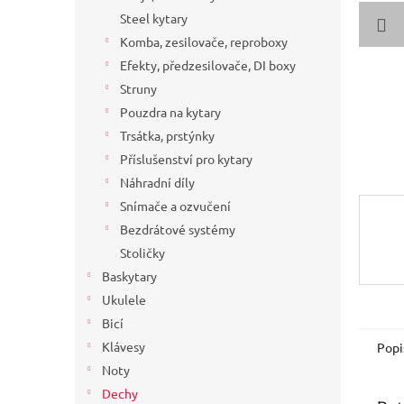
a
Steel kytary
n
Komba, zesilovače, reproboxy
e
Efekty, předzesilovače, DI boxy
l
Struny
Pouzdra na kytary
Trsátka, prstýnky
Příslušenství pro kytary
Náhradní díly
Snímače a ozvučení
Bezdrátové systémy
Stoličky
Baskytary
Ukulele
Bicí
Klávesy
Popi
Noty
Dechy