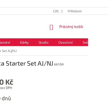
CZK
Přihlášení
NÁKUPNÍ
Prázdný košík
KOŠÍK
šenství
Dárky
Studio
Ozvučení
Světla
Zna
r Set AJ/NJ
 Starter Set AJ/NJ
66104
0 Kč
 bez DPH
0 dnů