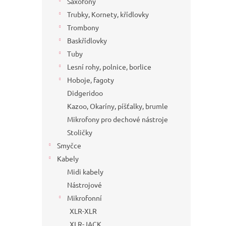
Saxofony
Trubky, Kornety, křídlovky
Trombony
Baskřídlovky
Tuby
Lesní rohy, polnice, borlice
Hoboje, fagoty
Didgeridoo
Kazoo, Okaríny, píšťalky, brumle
Mikrofony pro dechové nástroje
Stoličky
Smyčce
Kabely
Midi kabely
Nástrojové
Mikrofonní
XLR-XLR
XLR-JACK