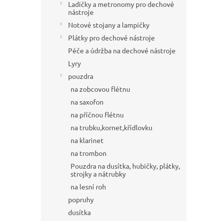
Ladičky a metronomy pro dechové
nástroje
Notové stojany a lampičky
Plátky pro dechové nástroje
Péče a údržba na dechové nástroje
Lyry
pouzdra
na zobcovou flétnu
na saxofon
na příčnou flétnu
na trubku,kornet,křídlovku
na klarinet
na trombon
Pouzdra na dusítka, hubičky, plátky,
strojky a nátrubky
na lesní roh
popruhy
dusítka