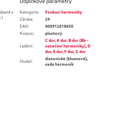
Doplňkové parametry
esband v
Kategorie
:
Foukací harmoniky
 i
Záruka
:
24
EAN
:
400912618650
Korpus
:
plastový
C dur
,
A dur
,
B dur (Bb -
Ladění
:
označení harmoniky)
,
D
dur
,
E dur
,
F dur
,
G dur
diatonické (bluesové),
Model
:
sada harmonik