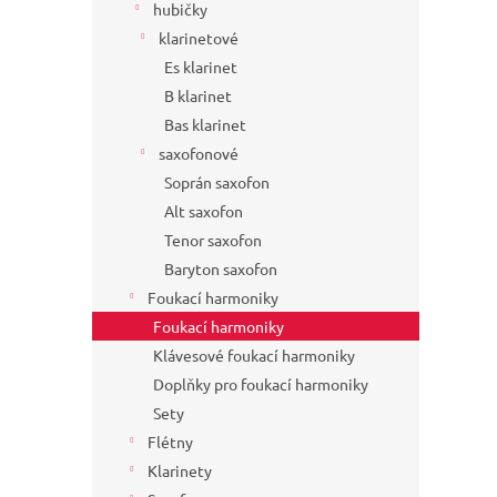
hubičky
klarinetové
Es klarinet
B klarinet
Bas klarinet
saxofonové
Soprán saxofon
Alt saxofon
Tenor saxofon
Baryton saxofon
Foukací harmoniky
Foukací harmoniky
Klávesové foukací harmoniky
Doplňky pro foukací harmoniky
Sety
Flétny
Klarinety