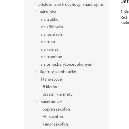
Det
příslušenství k dechovým nástrojům
7 bl
nátrubky
Rich
na trubku
prak
na křídlovku
na lesní roh
na tubu
na kornet
na trombon
na tenor,baryton,euphonyum
ligatury a kloboučky
klarinetové
B klarinet
ostatní klarinety
saxofonové
Soprán saxofon
Alt saxofon
Tenor saxofon