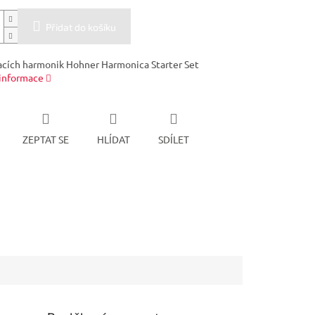
Přidat do košíku
acích harmonik Hohner Harmonica Starter Set
 informace
ZEPTAT SE
HLÍDAT
SDÍLET