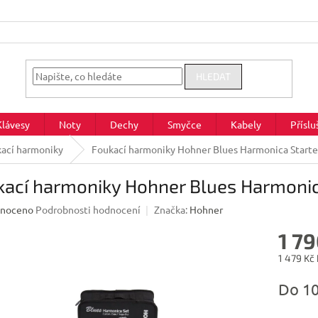
HLEDAT
Klávesy
Noty
Dechy
Smyčce
Kabely
Příslu
ací harmoniky
Foukací harmoniky Hohner Blues Harmonica Starte
ací harmoniky Hohner Blues Harmonica
né
noceno
Podrobnosti hodnocení
Značka:
Hohner
ení
1 79
u
1 479 Kč
Měrná
Do 1
cena:
ek.