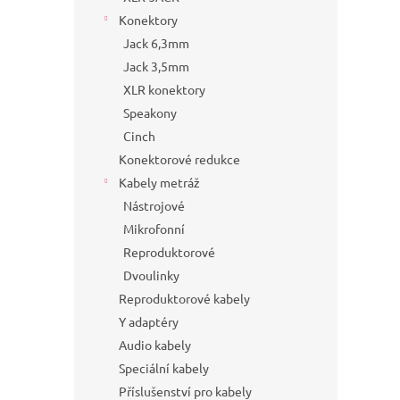
Konektory
Jack 6,3mm
Jack 3,5mm
XLR konektory
Speakony
Cinch
Konektorové redukce
Kabely metráž
Nástrojové
Mikrofonní
Reproduktorové
Dvoulinky
Reproduktorové kabely
Y adaptéry
Audio kabely
Speciální kabely
Příslušenství pro kabely