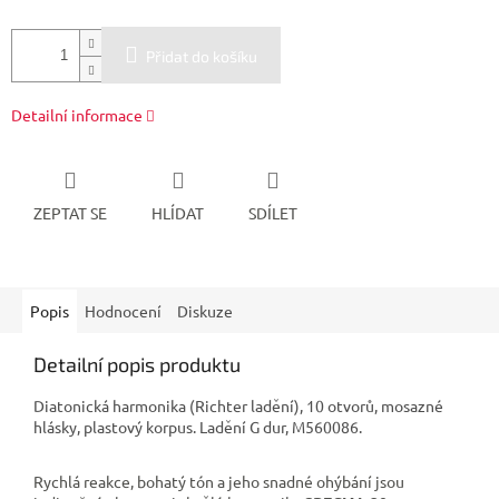
Přidat do košíku
Detailní informace
ZEPTAT SE
HLÍDAT
SDÍLET
Popis
Hodnocení
Diskuze
Detailní popis produktu
Diatonická harmonika (Richter ladění), 10 otvorů, mosazné
hlásky, plastový korpus. Ladění G dur, M560086.
Rychlá reakce
,
bohatý
tón a jeho
snadné
ohýbání
jsou