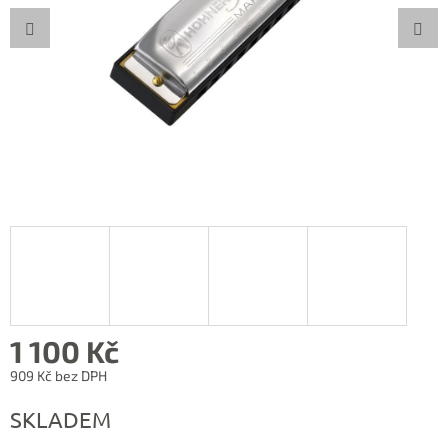
1 100 Kč
909 Kč bez DPH
Měrná
SKLADEM
cena: