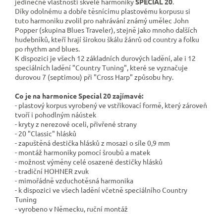
jedinečné
vlastnosti skvělé harmoniky
SPECIAL 20
.
Díky
odolnému
a dobře těsnícímu plastovému korpusu si
tuto
harmoniku
zvolil
pro nahrávání známý
umělec John
Popper
(skupina Blues
Traveler
)
, stejně jako
mnoho dalších
hudebníků
, kteří hrají
širokou škálu
žánrů od
country a folku
po
rhythm
and blues
.
K dispozici je všech 12 základních durových ladění, ale i 12
speciálních ladění "Country Tuning", které se vyznačuje
durovou 7 (septimou) při "Cross Harp" způsobu hry.
Co je na harmonice Special 20 zajímavé:
- plastový korpus vyrobený ve vstřikovací formě, který zároveň
tvoří i pohodlným náústek
- kryty z nerezové oceli, přivřené strany
- 20 "Classic" hlásků
- zapuštěná destička hlásků z mosazi o síle 0,9 mm
- montáž harmoniky pomocí šroubů a matek
- možnost výměny celé osazené destičky hlásků
- tradiční HOHNER zvuk
- mimořádně vzduchotěsná harmonika
- k dispozici ve všech ladění včetně speciálního Country
Tuning
- vyrobeno v Německu, ruční montáž