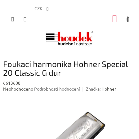
CZK
Přejít
NÁKUP
na
obsah
KOŠÍK
Foukací harmonika Hohner Special
20 Classic G dur
6613608
Průměrné
Neohodnoceno
Podrobnosti hodnocení
Značka:
Hohner
hodnocení
produktu
je
0,0
z
5
hvězdiček.