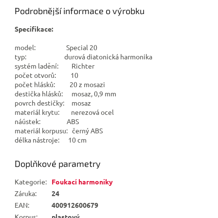
Podrobnější informace o výrobku
Specifikace:
model: Special 20
typ: durová diatonická harmonika
systém ladění: Richter
počet otvorů: 10
počet hlásků: 20 z mosazi
destička hlásků: mosaz, 0,9 mm
povrch destičky: mosaz
materiál krytu: nerezová ocel
náústek: ABS
materiál korpusu: černý ABS
délka nástroje: 10 cm
Doplňkové parametry
Kategorie
:
Foukací harmoniky
Záruka
:
24
EAN
:
400912600679
Korpus
:
plastový