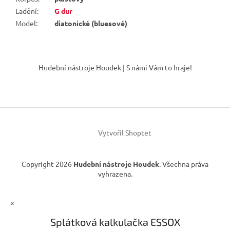
Ladění
:
G dur
Model
:
diatonické (bluesové)
Z
á
Hudební nástroje Houdek | S námi Vám to hraje!
p
a
t
í
Vytvořil Shoptet
Copyright 2026
Hudební nástroje Houdek
. Všechna práva
vyhrazena.
×
Splátková kalkulačka ESSOX