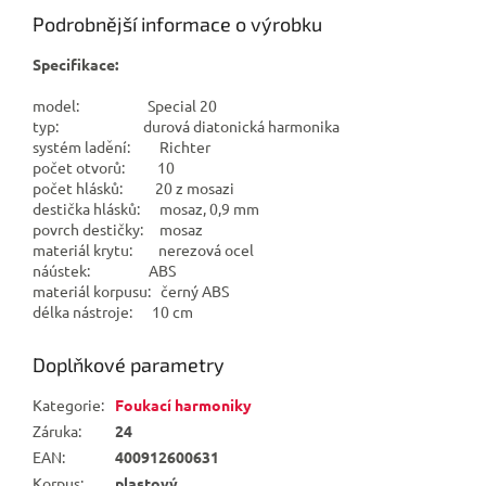
Podrobnější informace o výrobku
Specifikace:
model: Special 20
typ: durová diatonická harmonika
systém ladění: Richter
počet otvorů: 10
počet hlásků: 20 z mosazi
destička hlásků: mosaz, 0,9 mm
povrch destičky: mosaz
materiál krytu: nerezová ocel
náústek: ABS
materiál korpusu: černý ABS
délka nástroje: 10 cm
Doplňkové parametry
Kategorie
:
Foukací harmoniky
Záruka
:
24
EAN
:
400912600631
Korpus
:
plastový