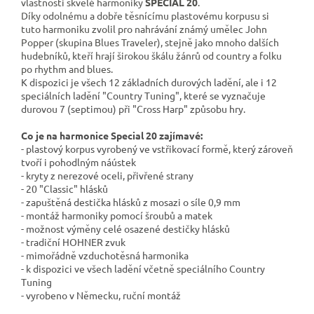
vlastnosti skvělé harmoniky
SPECIAL 20
.
Díky
odolnému
a dobře těsnícímu plastovému korpusu si
tuto
harmoniku
zvolil
pro nahrávání známý
umělec John
Popper
(skupina Blues
Traveler
)
, stejně jako
mnoho dalších
hudebníků
, kteří hrají
širokou škálu
žánrů od
country a folku
po
rhythm
and blues
.
K dispozici je všech 12 základních durových ladění, ale i 12
speciálních ladění "Country Tuning", které se vyznačuje
durovou 7 (septimou) při "Cross Harp" způsobu hry.
Co je na harmonice Special 20 zajímavé:
- plastový korpus vyrobený ve vstřikovací formě, který zároveň
tvoří i pohodlným náústek
- kryty z nerezové oceli, přivřené strany
- 20 "Classic" hlásků
- zapuštěná destička hlásků z mosazi o síle 0,9 mm
- montáž harmoniky pomocí šroubů a matek
- možnost výměny celé osazené destičky hlásků
- tradiční HOHNER zvuk
- mimořádně vzduchotěsná harmonika
- k dispozici ve všech ladění včetně speciálního Country
Tuning
- vyrobeno v Německu, ruční montáž