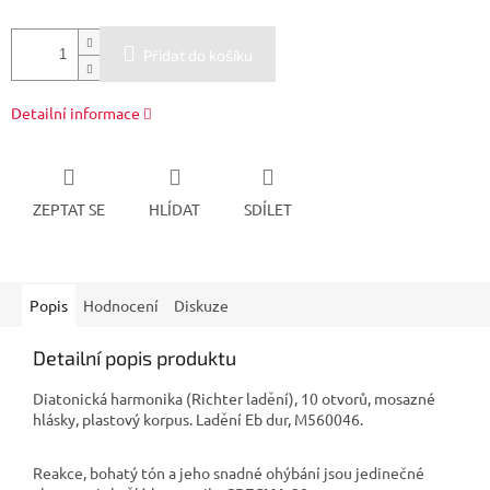
Přidat do košíku
Detailní informace
ZEPTAT SE
HLÍDAT
SDÍLET
Popis
Hodnocení
Diskuze
Detailní popis produktu
Diatonická harmonika (Richter ladění), 10 otvorů, mosazné
hlásky, plastový korpus. Ladění Eb dur, M560046.
Reakce
,
bohatý
tón a jeho
snadné
ohýbání
jsou jedinečné