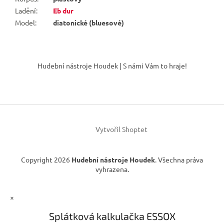
Ladění
:
Eb dur
Model
:
diatonické (bluesové)
Z
á
Hudební nástroje Houdek | S námi Vám to hraje!
p
a
t
í
Vytvořil Shoptet
Copyright 2026
Hudební nástroje Houdek
. Všechna práva
vyhrazena.
×
Splátková kalkulačka ESSOX