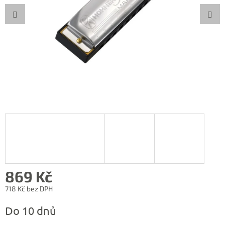
869 Kč
718 Kč bez DPH
Měrná
Do 10 dnů
cena: