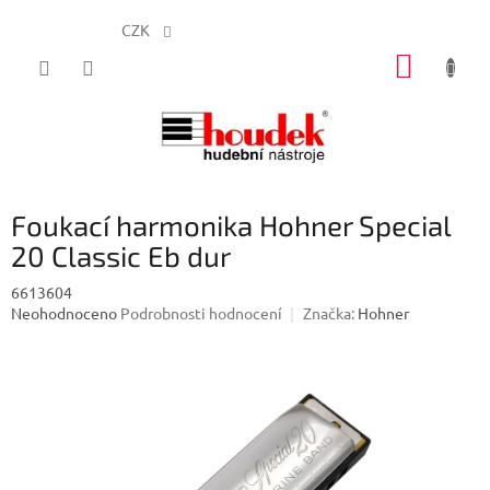
CZK
Přejít
NÁKUP
na
obsah
KOŠÍK
Foukací harmonika Hohner Special
20 Classic Eb dur
6613604
Průměrné
Neohodnoceno
Podrobnosti hodnocení
Značka:
Hohner
hodnocení
produktu
je
0,0
z
5
hvězdiček.