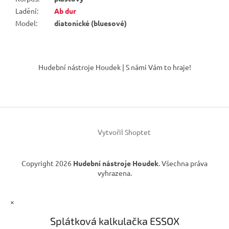
Ladění
:
Ab dur
Model
:
diatonické (bluesové)
Z
á
Hudební nástroje Houdek | S námi Vám to hraje!
p
a
t
í
Vytvořil Shoptet
Copyright 2026
Hudební nástroje Houdek
. Všechna práva
vyhrazena.
×
Splátková kalkulačka ESSOX