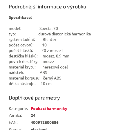
Podrobnější informace o výrobku
Specifikace:
model: Special 20
typ: durová diatonická harmonika
systém ladění: Richter
počet otvorů: 10
počet hlásků: 20 z mosazi
destička hlásků: mosaz, 0,9 mm
povrch destičky: mosaz
materiál krytu: nerezová ocel
náústek: ABS
materiál korpusu: černý ABS
délka nástroje: 10 cm
Doplňkové parametry
Kategorie
:
Foukací harmoniky
Záruka
:
24
EAN
:
400912600686
Korpus
:
plastový