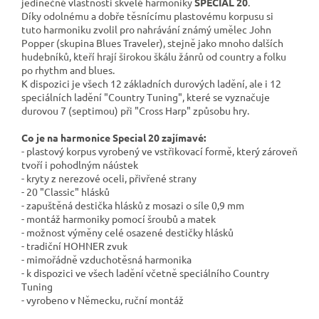
jedinečné
vlastnosti skvělé harmoniky
SPECIAL 20
.
Díky
odolnému
a dobře těsnícímu plastovému korpusu si
tuto
harmoniku
zvolil
pro nahrávání známý
umělec John
Popper
(skupina Blues
Traveler
)
, stejně jako
mnoho dalších
hudebníků
, kteří hrají
širokou škálu
žánrů od
country a folku
po
rhythm
and blues
.
K dispozici je všech 12 základních durových ladění, ale i 12
speciálních ladění "Country Tuning", které se vyznačuje
durovou 7 (septimou) při "Cross Harp" způsobu hry.
Co je na harmonice Special 20 zajímavé:
- plastový korpus vyrobený ve vstřikovací formě, který zároveň
tvoří i pohodlným náústek
- kryty z nerezové oceli, přivřené strany
- 20 "Classic" hlásků
- zapuštěná destička hlásků z mosazi o síle 0,9 mm
- montáž harmoniky pomocí šroubů a matek
- možnost výměny celé osazené destičky hlásků
- tradiční HOHNER zvuk
- mimořádně vzduchotěsná harmonika
- k dispozici ve všech ladění včetně speciálního Country
Tuning
- vyrobeno v Německu, ruční montáž