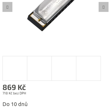
869 Kč
718 Kč bez DPH
Měrná
Do 10 dnů
cena: