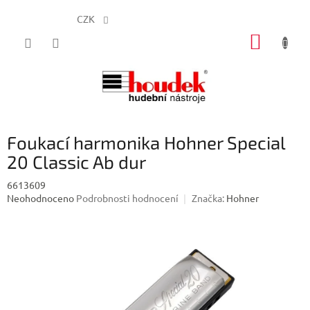
CZK
Přejít
NÁKUP
na
obsah
KOŠÍK
Foukací harmonika Hohner Special
20 Classic Ab dur
6613609
Průměrné
Neohodnoceno
Podrobnosti hodnocení
Značka:
Hohner
hodnocení
produktu
je
0,0
z
5
hvězdiček.