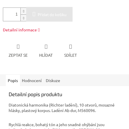
Přidat do košíku
Detailní informace
ZEPTAT SE
HLÍDAT
SDÍLET
Popis
Hodnocení
Diskuze
Detailní popis produktu
Diatonická harmonika (Richter ladění), 10 otvorů, mosazné
hlásky, plastový korpus. Ladění Ab dur, M560096.
Rychlá reakce
,
bohatý
tón a jeho
snadné
ohýbání
jsou