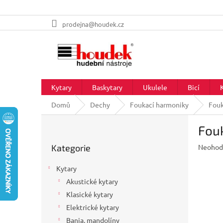
Přejít
prodejna@houdek.cz
na
obsah
Kytary
Baskytary
Ukulele
Bicí
Domů
Dechy
Foukací harmoniky
Fouk
P
Fouk
o
Přeskočit
s
Průměr
Kategorie
Neohod
kategorie
t
hodnoc
r
produkt
Kytary
a
je
Akustické kytary
n
0,0
z
Klasické kytary
n
5
í
Elektrické kytary
hvězdič
p
Banja, mandolíny