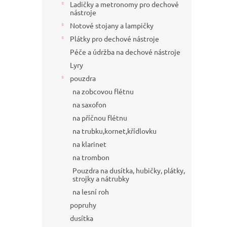
Ladičky a metronomy pro dechové
nástroje
Notové stojany a lampičky
Plátky pro dechové nástroje
Péče a údržba na dechové nástroje
Lyry
pouzdra
na zobcovou flétnu
na saxofon
na příčnou flétnu
na trubku,kornet,křídlovku
na klarinet
na trombon
Pouzdra na dusítka, hubičky, plátky,
strojky a nátrubky
na lesní roh
popruhy
dusítka