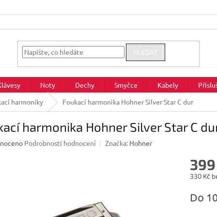
HLEDAT
Klávesy
Noty
Dechy
Smyčce
Kabely
Příslu
ací harmoniky
Foukací harmonika Hohner Silver Star C dur
ací harmonika Hohner Silver Star C du
né
noceno
Podrobnosti hodnocení
Značka:
Hohner
ení
399
u
330 Kč b
Měrná
Do 1
cena:
ek.