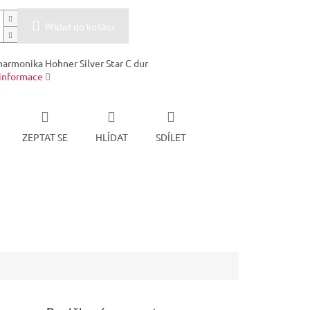
Přidat do košíku
harmonika Hohner Silver Star C dur
 informace
ZEPTAT SE
HLÍDAT
SDÍLET