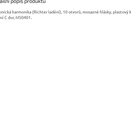
ailní popis produktu
onická harmonika (Richter ladění), 10 otvorů, mosazné hlásky, plastový 
ní C dur, M50401.