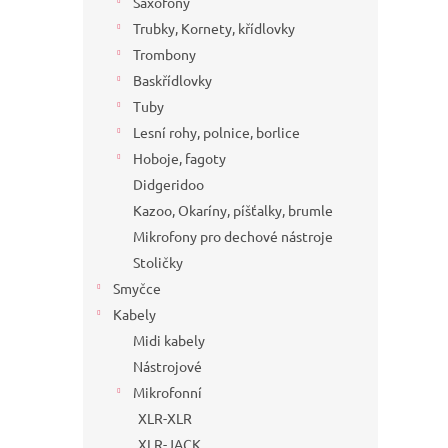
Saxofony
Trubky, Kornety, křídlovky
Trombony
Baskřídlovky
Tuby
Lesní rohy, polnice, borlice
Hoboje, fagoty
Didgeridoo
Kazoo, Okaríny, píšťalky, brumle
Mikrofony pro dechové nástroje
Stoličky
Smyčce
Kabely
Midi kabely
Nástrojové
Mikrofonní
XLR-XLR
XLR-JACK