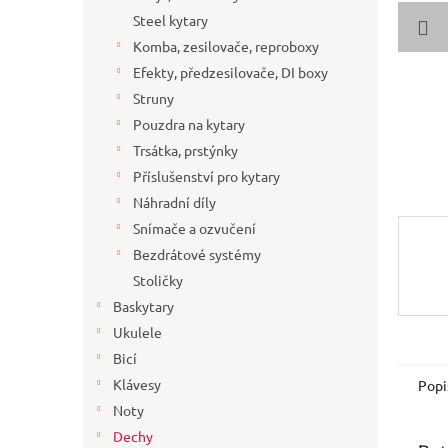
a
Steel kytary
n
Komba, zesilovače, reproboxy
e
Efekty, předzesilovače, DI boxy
l
Struny
Pouzdra na kytary
Trsátka, prstýnky
Příslušenství pro kytary
Náhradní díly
Snímače a ozvučení
Bezdrátové systémy
Stoličky
Baskytary
Ukulele
Bicí
Klávesy
Popi
Noty
Dechy