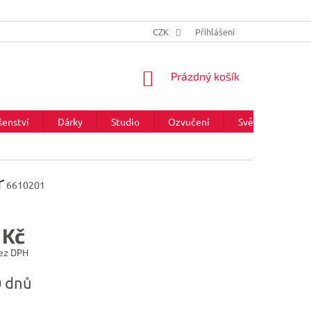
CZK
Přihlášení
NÁKUPNÍ
Prázdný košík
KOŠÍK
šenství
Dárky
Studio
Ozvučení
Světla
Zna
r
6610201
 Kč
ez DPH
0 dnů