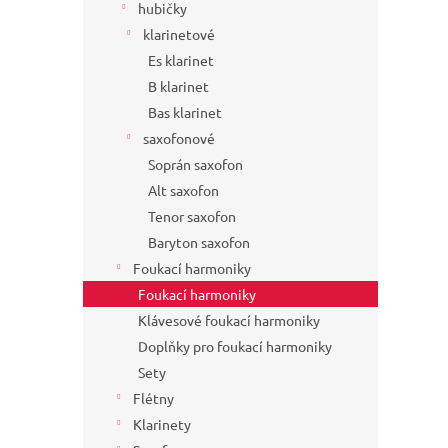
hubičky
klarinetové
Es klarinet
B klarinet
Bas klarinet
saxofonové
Soprán saxofon
Alt saxofon
Tenor saxofon
Baryton saxofon
Foukací harmoniky
Foukací harmoniky
Klávesové foukací harmoniky
Doplňky pro foukací harmoniky
Sety
Flétny
Klarinety