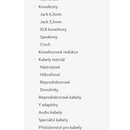
Konektory
Jack 6,3mm
Jack 3,5mm
XLR konektory
Speakony
Cinch
Konektorové redukce
Kabely metráž
Nástrojové
Mikrofonní
Reproduktorové
Dvoulinky
Reproduktorové kabely
Y adaptéry
Audio kabely
Speciální kabely
Příslušenství pro kabely