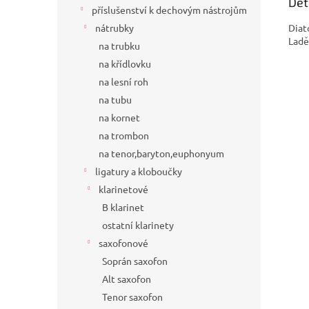
Det
příslušenství k dechovým nástrojům
Diat
nátrubky
Ladě
na trubku
na křídlovku
na lesní roh
na tubu
na kornet
na trombon
na tenor,baryton,euphonyum
ligatury a kloboučky
klarinetové
B klarinet
ostatní klarinety
saxofonové
Soprán saxofon
Alt saxofon
Tenor saxofon