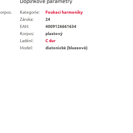
Doplňkové parametry
korpus.
Kategorie
:
Foukací harmoniky
Záruka
:
24
EAN
:
4009126661634
Korpus
:
plastový
Ladění
:
C dur
Model
:
diatonické (bluesové)