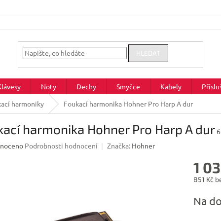
HLEDAT
Klávesy
Noty
Dechy
Smyčce
Kabely
Příslu
ací harmoniky
Foukací harmonika Hohner Pro Harp A dur
ací harmonika Hohner Pro Harp A dur
6
né
noceno
Podrobnosti hodnocení
Značka:
Hohner
ení
1 03
u
851 Kč b
Měrná
Na do
cena:
ek.