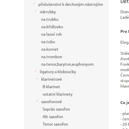
Det
příslušenství k dechovým nástrojům
Diat
nátrubky
Ladě
na trubku
na křídlovku
Pro 
na lesní roh
na tubu
Eleg
na kornet
Stál
na trombon
živo
Fouk
na tenor,baryton,euphonyum
mode
ligatury a kloboučky
Čern
klarinetové
stup
hlav
B klarinet
ostatní klarinety
saxofonové
Co j
Soprán saxofon
- pl
Alt saxofon
- če
Tenor saxofon
- 20 