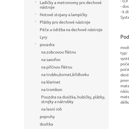
- 0,
Ladičky a metronomy pro dechové
- do
nástroje
- k 
Notové stojany a lampičky
Syst
Plátky pro dechové nástroje
Péče a údržba na dechové nástroje
Pod
Lyry
pouzdra
mo
na zobcovou flétnu
typ
syst
na saxofon
poč
na příčnou flétnu
poče
na trubku,kornet,křídlovku
dest
povr
na klarinet
mate
na trombon
náú
mate
Pouzdra na dusítka, hubičky, plátky,
strojky a nátrubky
délk
na lesní roh
popruhy
dusítka