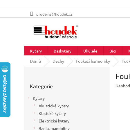
Přejít
prodejna@houdek.cz
na
obsah
Kytary
Baskytary
Ukulele
Bicí
Domů
Dechy
Foukací harmoniky
Fouk
P
Fouk
o
Přeskočit
s
Průměr
Kategorie
Neohod
kategorie
t
hodnoc
r
produkt
Kytary
a
je
Akustické kytary
n
0,0
z
Klasické kytary
n
5
í
Elektrické kytary
hvězdič
p
Banja, mandolíny