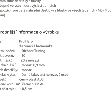
9 mm silné destičky s hlásky
stupné ve všech durových stupnicích
dispozici jsou celé náhradní destičky s hlásky ve všech laděních - MS (Mod
em)
robnější informace o výrobku
del: Pro Harp
: diatonická harmonika
ém ladění: Richter Tuning
et otvorů: 10
t hlásků: 20 z mosazi
ička hlásků: mosaz, 0,9 mm
ch destičky: mosaz
riál krytu: černě lakovaná nerezová ocel
stek: černý plast ABS
riál korpusu: černý plast ABS
a nástroje: 10,5 cm