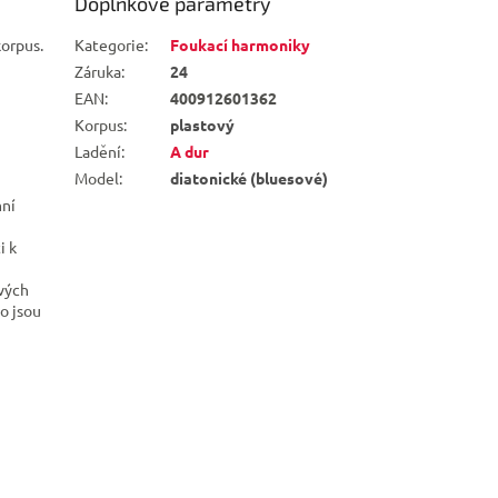
Doplňkové parametry
korpus.
Kategorie
:
Foukací harmoniky
Záruka
:
24
EAN
:
400912601362
Korpus
:
plastový
Ladění
:
A dur
Model
:
diatonické (bluesové)
mní
i k
ových
o jsou