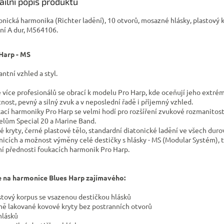
ailní popis produktu
onická harmonika (Richter ladění), 10 otvorů, mosazné hlásky, plastový 
ní A dur, M564106.
Harp - MS
antní vzhled a styl.
e více profesionálů se obrací k modelu Pro Harp, kde oceňují jeho extré
tnost, pevný a silný zvuk a v neposlední řadě i příjemný vzhled.
ací harmoniky Pro Harp se velmi hodí pro rozšíření zvukové rozmanitost
lům Special 20 a Marine Band.
é kryty, černé plastové tělo, standardní diatonické ladění ve všech dur
nicích a možnost výměny celé destičky s hlásky - MS (Modular Systém), t
ní přednosti foukacích harmonik Pro Harp.
e na harmonice Blues Harp zajímavého:
astový korpus se vsazenou destičkou hlásků
rně lakované kovové kryty bez postranních otvorů
hlásků