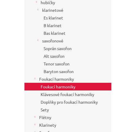
hubičky
klarinetové
Es klarinet
B klarinet
Bas klarinet
saxofonové
Soprán saxofon
Alt saxofon
Tenor saxofon
Baryton saxofon
Foukací harmoniky
Foukací harmoniky
Klávesové foukací harmoniky
Doplňky pro foukací harmoniky
Sety
Flétny
Klarinety