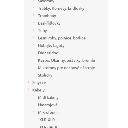
Saxofony
Trubky, Kornety, křídlovky
Trombony
Baskřídlovky
Tuby
Lesní rohy, polnice, borlice
Hoboje, fagoty
Didgeridoo
Kazoo, Okaríny, píšťalky, brumle
Mikrofony pro dechové nástroje
Stoličky
Smyčce
Kabely
Midi kabely
Nástrojové
Mikrofonní
XLR-XLR
XLR-JACK