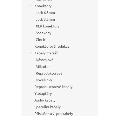
Konektory
Jack 6,3mm
Jack 3,5mm
XLR konektory
Speakony
Cinch
Konektorové redukce
Kabely metráž
Nástrojové
Mikrofonní
Reproduktorové
Dvoulinky
Reproduktorové kabely
Y adaptéry
Audio kabely
Speciální kabely
Příslušenství pro kabely