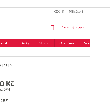
CZK
Přihlášení
NÁKUPNÍ
Prázdný košík
KOŠÍK
šenství
Dárky
Studio
Ozvučení
Světla
Zna
612510
0 Kč
ez DPH
taz