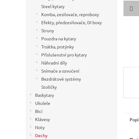
a
Steel kytary
n
Komba, zesilovače, reproboxy
e
Efekty, předzesilovače, DI boxy
l
Struny
Pouzdra na kytary
Trsátka, prstýnky
Příslušenství pro kytary
Náhradní díly
Snímače a ozvučení
Bezdrátové systémy
Stoličky
Baskytary
Ukulele
Bicí
Klávesy
Popi
Noty
Dechy