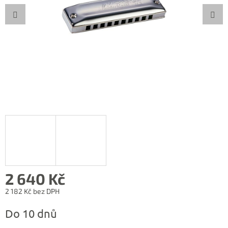
2 640 Kč
2 182 Kč bez DPH
Měrná
Do 10 dnů
cena: