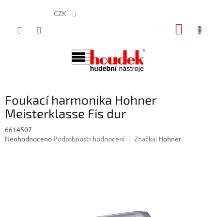
CZK
Přejít
NÁKUP
na
obsah
KOŠÍK
Foukací harmonika Hohner
Meisterklasse Fis dur
6614507
Průměrné
Neohodnoceno
Podrobnosti hodnocení
Značka:
Hohner
hodnocení
produktu
je
0,0
z
5
hvězdiček.