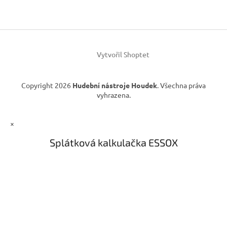
a
t
í
Vytvořil Shoptet
Copyright 2026
Hudební nástroje Houdek
. Všechna práva
vyhrazena.
×
Splátková kalkulačka ESSOX