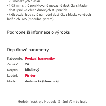
- 20 mosazných hlásků
- 1,05 mm silné poniklované mosazné destičky s hlásky
- dostupné ve všech durových stupnicích
- k dispozici jsou celé náhradní destičky s hlásky ve všech
laděních - MS (Modular System)
Podrobnější informace o výrobku
Doplňkové parametry
Kategorie
:
Foukací harmoniky
Záruka
:
24
Korpus
:
hliníkový
Ladění
:
Fis dur
Model
:
diatonické (bluesové)
Z
á
Hudební nástroje Houdek | S námi Vám to hraje!
p