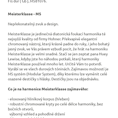
Fis dur ( Gb ), M581076.
Meisterklasse - MS
Nepřekonatelný zvuk a design.
Meisterklasse je jedinečná diatonická foukací harmonika té
nejvyšší kvality od firmy Hohner. Překvapivě elegantní
chromovaný nástroj, který krásně padne do ruky, i jeho bohatý
jasný zvuk,
ve Vás právem vzbudí pocit, že hrát na harmoniku
Meisterklasse je velmi snadné. Stačí se jen zeptat pana Huey
Lewise, kdyby jste ho náhodou potkali, který harmoniky
Meisterklasse používal mnoho let. Určitě Vám to potvrdí.
V
yrábí se ve všech durových tóninách. Zajímavou možností je
MS systém (Modular System), díky kterému lze vyměnit celé
osazené destičky s hlásky. Destičky jsou na objednávku.
Co je na harmonice
Meisterklasse
zajímavého:
- eloxovaný hliníkový korpus (hřeben)
- robustní chromované kryty po celé délce harmoniky, bez
bočních otvorů,
výborný vzhled a pohodlné držení