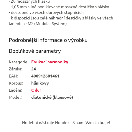
- 20 mosazných hlásků
- 1,05 mm silné poniklované mosazné destičky s hlásky
- dostupné ve všech durových stupnicích
- k dispozici jsou celé náhradní destičky s hlásky ve všech
laděních - MS (Modular System)
Podrobnější informace o výrobku
Doplňkové parametry
Kategorie
:
Foukací harmoniky
Záruka
:
24
EAN
:
400912601461
Korpus
:
hliníkový
Ladění
:
C dur
Model
:
diatonické (bluesové)
Z
á
Hudební nástroje Houdek | S námi Vám to hraje!
p