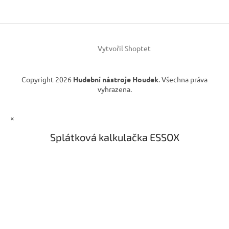
a
t
í
Vytvořil Shoptet
Copyright 2026
Hudební nástroje Houdek
. Všechna práva
vyhrazena.
×
Splátková kalkulačka ESSOX