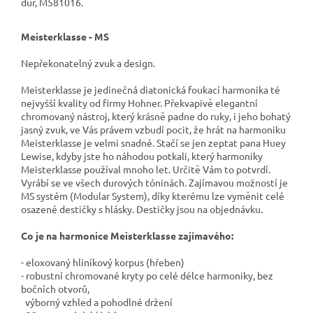
dur, M581016.
Meisterklasse - MS
Nepřekonatelný zvuk a design.
Meisterklasse je jedinečná diatonická foukací harmonika té
nejvyšší kvality od firmy Hohner. Překvapivě elegantní
chromovaný nástroj, který krásně padne do ruky, i jeho bohatý
jasný zvuk,
ve Vás právem vzbudí pocit, že hrát na harmoniku
Meisterklasse je velmi snadné. Stačí se jen zeptat pana Huey
Lewise, kdyby jste ho náhodou potkali, který harmoniky
Meisterklasse používal mnoho let. Určitě Vám to potvrdí.
V
yrábí se ve všech durových tóninách. Zajímavou možností je
MS systém (Modular System), díky kterému lze vyměnit celé
osazené destičky s hlásky. Destičky jsou na objednávku.
Co je na harmonice
Meisterklasse
zajímavého:
- eloxovaný hliníkový korpus (hřeben)
- robustní chromované kryty po celé délce harmoniky, bez
bočních otvorů,
výborný vzhled a pohodlné držení