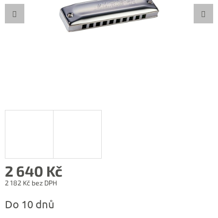
2 640 Kč
2 182 Kč bez DPH
Měrná
Do 10 dnů
cena: