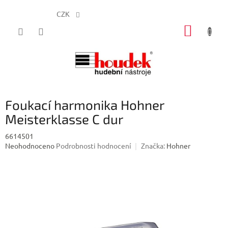
CZK
Přejít
NÁKUP
na
obsah
KOŠÍK
Foukací harmonika Hohner
Meisterklasse C dur
6614501
Průměrné
Neohodnoceno
Podrobnosti hodnocení
Značka:
Hohner
hodnocení
produktu
je
0,0
z
5
hvězdiček.