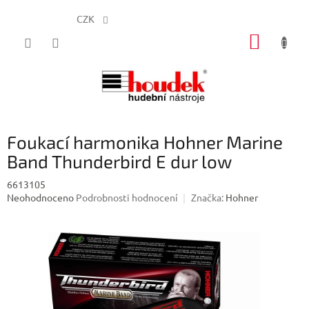
CZK
Přejít
NÁKUP
na
obsah
KOŠÍK
Foukací harmonika Hohner Marine
Band Thunderbird E dur low
6613105
Průměrné
Neohodnoceno
Podrobnosti hodnocení
Značka:
Hohner
hodnocení
produktu
je
0,0
z
5
hvězdiček.