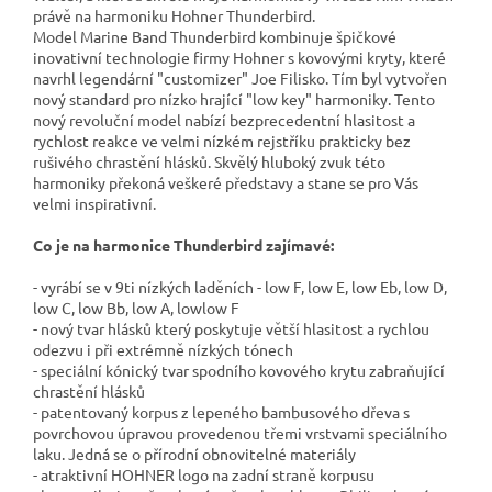
právě na harmoniku Hohner Thunderbird.
Model Marine Band Thunderbird kombinuje špičkové
inovativní technologie firmy Hohner s kovovými kryty, které
navrhl legendární "customizer" Joe Filisko. Tím byl vytvořen
nový standard pro nízko hrající "low key" harmoniky. Tento
nový revoluční model nabízí bezprecedentní hlasitost a
rychlost reakce ve velmi nízkém rejstříku prakticky bez
rušivého chrastění hlásků. Skvělý hluboký zvuk této
harmoniky překoná veškeré představy a stane se pro Vás
velmi inspirativní.
Co je na harmonice Thunderbird zajímavé:
- vyrábí se v 9ti nízkých laděních - low F, low E, low Eb, low D,
low C, low Bb, low A, lowlow F
- nový tvar hlásků který poskytuje větší hlasitost a rychlou
odezvu i při extrémně nízkých tónech
- speciální kónický tvar spodního kovového krytu zabraňující
chrastění hlásků
- patentovaný korpus z lepeného bambusového dřeva s
povrchovou úpravou provedenou třemi vrstvami speciálního
laku. Jedná se o přírodní obnovitelné materiály
- atraktivní HOHNER logo na zadní straně korpusu