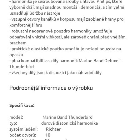
- harmonika je sešroubována šrouby s hlavou Philips, které
výborně drží, mají snadnou montáž i demontáž, a tím velmi
usnadňují údržbu nástroje
- vstupní otvory kanálků v korpusu mají zaoblené hrany pro
komfortnější hru
- robustní neoprenové pouzdro harmoniky umožňuje
odpařování vnitřní vlhkosti, ale zároveň chrání před vnějším
prachem
- praktické elastické poutko umožňuje nošení pouzdra na
opasku
- plná kompatibilita s díly harmonik Marine Band Deluxe i
Thunderbird
- všechny díly jsou k dispozici jako náhradní díly
Podrobnější informace o výrobku
Specifikace:
model: Marine Band Thunderbird
typ: durová diatonická harmonika
systém ladění: Richter
počet otvorů: 10