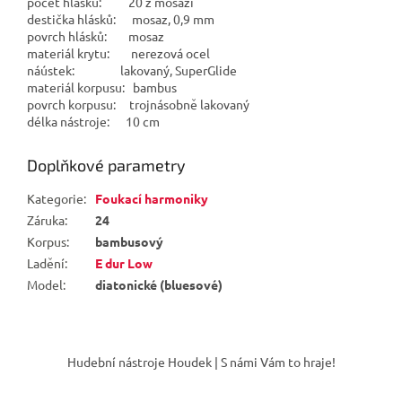
počet hlásků: 20 z mosazi
destička hlásků: mosaz, 0,9 mm
povrch hlásků: mosaz
materiál krytu: nerezová ocel
náústek: lakovaný, SuperGlide
materiál korpusu: bambus
povrch korpusu: trojnásobně lakovaný
délka nástroje: 10 cm
Doplňkové parametry
Kategorie
:
Foukací harmoniky
Záruka
:
24
Korpus
:
bambusový
Ladění
:
E dur Low
Model
:
diatonické (bluesové)
Z
á
Hudební nástroje Houdek | S námi Vám to hraje!
p
a