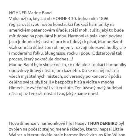
HOHNER Marine Band
V okamžiku, kdy Jacob HOHNER 30. ledna roku 1896
registroval svou novou konstrukci foukací harmoniky na
americkém patentovém úřadě, stěží mohl tušit, jaký to bude
mít dopad na populární hudbu. Harmonika byla koncipována
jako jednoduchý nástroj pro hru lidových písní, Marine Band
však sehrála důležitou roli nejen v rozvoji bluesové hudby, ale
i moderního folku, bluegrassu, rocku i popu. Odstartoval tak
proces, který pokračuje dodnes....!
Marine Band bylo skutečně to, co udělalo z foukací harmoniky
opravdový lidový nástroj pro každého. Dá se na něj hrát na
všech myslitelných místech, od verandy po koncertní pódia
celého světa, slyšíte ji v bezpočtu hitů a vidíte v mnoha
filmech, je zvěčněná i v literatuře. Ten úžasný malý hudební
nástroj už tenkrát dostal tvar, jaký známe dnes!
Nová dimenze v harmonikové hře! Název
THUNDERBIRD
byl
zvolen na počest stejnojmenné skladby, kterou napsal Little
Walter, a kterou skvěle hraje harmonikový virtuos Kim Wilson