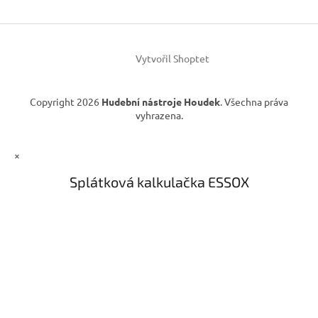
t
í
Vytvořil Shoptet
Copyright 2026
Hudební nástroje Houdek
. Všechna práva
vyhrazena.
×
Splátková kalkulačka ESSOX