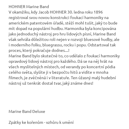
HOHNER Marine Band
V okamžiku, kdy Jacob HOHNER 30. ledna roku 1896
registroval svou novou konstrukci foukací harmoniky na
americkém patentovém úřadě, stěží mohl tušit, jaký to bude
mít dopad na populární hudbu. Harmonika byla koncipována
jako jednoduchý nástroj pro hru lidových písní, Marine Band
však sehrála důležitou roli nejen v rozvoji bluesové hudby, ale
i moderního folku, bluegrassu, rocku i popu. Odstartoval tak
proces, který pokračuje dodnes....!
Marine Band bylo skutečně to, co udělalo z foukací harmoniky
opravdový lidový nástroj pro každého. Dá se na něj hrát na
všech myslitelných místech, od verandy po koncertní pódia
celého světa, slyšíte ji v bezpočtu hitů a vidíte v mnoha
filmech, je zvěčněná i v literatuře. Ten úžasný malý hudební
nástroj už tenkrát dostal tvar, jaký známe dnes!
Marine Band Deluxe
Zpátky ke kořenům - vzhůru k umění