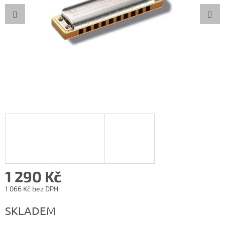
1 290 Kč
1 066 Kč bez DPH
Měrná
SKLADEM
cena: