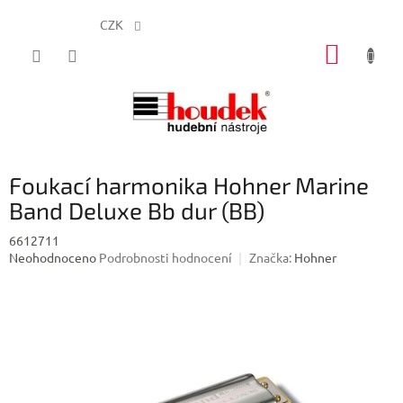
CZK
Přejít
NÁKUP
na
obsah
KOŠÍK
Foukací harmonika Hohner Marine
Band Deluxe Bb dur (BB)
6612711
Průměrné
Neohodnoceno
Podrobnosti hodnocení
Značka:
Hohner
hodnocení
produktu
je
0,0
z
5
hvězdiček.