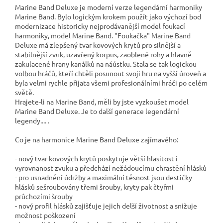
Marine Band Deluxe je moderní verze legendární harmoniky
Marine Band. Bylo logickým krokem použít jako výchozí bod
modernizace historicky nejprodávanější model foukací
harmoniky, model Marine Band. "Foukačka" Marine Band
Deluxe má zlepšený tvar kovových krytů pro silnější a
stabilnější zvuk, uzavřený korpus, zaoblené rohy a hlavně
zakulacené hrany kanálků na náústku. Stala se tak logickou
volbou hráčů, kteří chtěli posunout svoji hru na vyšší úroveň a
byla velmi rychle přijata všemi profesionálními hráči po celém
světě.
Hrajete-li na Marine Band, měli by jste vyzkoušet model
Marine Band Deluxe. Je to další generace legendární
legendy.... .
Co je na harmonice Marine Band Deluxe zajímavého:
- nový tvar kovových krytů poskytuje větší hlasitost i
vyrovnanost zvuku a předchází nežádoucímu chrastění hlásků
- pro usnadnění údržby a maximální těsnost jsou destičky
hlásků sešroubovány třemi šrouby, kryty pak čtyřmi
průchozími šrouby
- nový profil hlásků zajišťuje jejich delší životnost a snižuje
možnost poškození