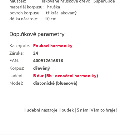
náústek: lakované hruškové dřevo - SuperGlide
materiál korpusu: hruška
povrch korpusu: třikrát lakovaný
délka nástroje: 10 cm
Doplňkové parametry
Kategorie
:
Foukací harmoniky
Záruka
:
24
EAN
:
400912616816
Korpus
:
dřevěný
Ladění
:
B dur (Bb - označení harmoniky)
Model
:
diatonické (bluesové)
Z
á
Hudební nástroje Houdek | S námi Vám to hraje!
p
a
t
í