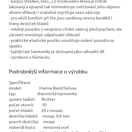
- korpus (hřeben, tělo,...) z hruškového dřeva je třikrát
lakovaný a výrazně tak minimalizuje zvětšování jeho objemu
vlivem vlhkosti i znatelně zrychluje ozev nástroje
- pro větší komfort při hře jsou zaobleny otvory kanálků i
hrany destiček hlásků
- odolné pouzdro z neoprenu chrání nástroj před prachem, ale
zároveň umožňuje odpařování vlhkosti
- praktické elastické poutko umožňuje nošení pouzdra na
opasku
- každá část harmoniky je dostupná jako náhradní díl
- vyrobeno v Německu
Podrobnější informace o výrobku
Specifikace:
model: Marine Band Deluxe
typ: diatonická harmonika
systém ladění: Richter
počet otvorů: 10
počet hlásků: 20 z mosazi
destička hlásků: mosaz, 0,9 mm
povrch destičky: mosaz
materiál krytu: nerezová ocel