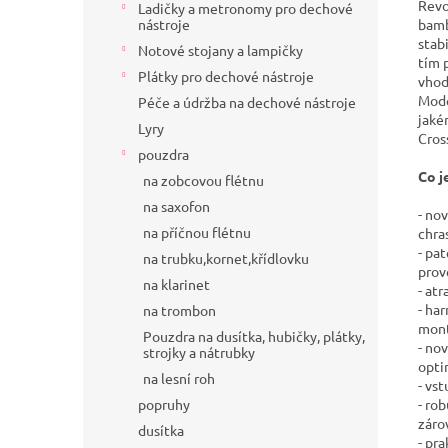
Revo
Ladičky a metronomy pro dechové
bamb
nástroje
stab
Notové stojany a lampičky
tím 
Plátky pro dechové nástroje
vhod
Mode
Péče a údržba na dechové nástroje
jaké
Lyry
Cros
pouzdra
Co j
na zobcovou flétnu
na saxofon
- no
na příčnou flétnu
chra
- pa
na trubku,kornet,křídlovku
prov
na klarinet
- at
- ha
na trombon
mont
Pouzdra na dusítka, hubičky, plátky,
- no
strojky a nátrubky
opti
na lesní roh
- vs
- ro
popruhy
záro
dusítka
- pr