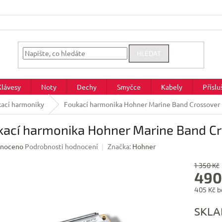
HLEDAT
Klávesy
Noty
Dechy
Smyčce
Kabely
Příslu
ací harmoniky
Foukací harmonika Hohner Marine Band Crossover 
ací harmonika Hohner Marine Band Cr
né
noceno
Podrobnosti hodnocení
Značka:
Hohner
ení
u
1 350 Kč
490
405 Kč b
Měrná
SKL
ek.
cena: