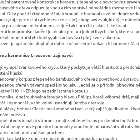
luční patentovaná konstrukce korpusu z lepeného a povrchově uprave
usového dřeva odpuzuje vodu a tím se stává mimořádně rozměrově i i
ilní. Díky použití čtyř montážních šroubů je harmonika velmi dobře vzd
poskytuje perfektní rychlé reakce a silný chraplavý zvuk, který je mimoř
ný pro snímání mikrofonem, stejně tak i pro čistě akustické hraní.
rní kompromisní ladění je ideální pro hru jednotlivých tónů, které se pr
mkoli moderní stylu hudby, ale zachovává i plný zvuk v akordu.
sover je optimální doplnění dobře známé série foukacích harmonik Mari
e na harmonice Crossover zajímavé:
vý, vylepší tvar kovového krytu, který poskytuje větší hlasitost a předchá
stění hlásků
tentovaný korpus z lepeného bambusového dřeva s povrchovou úpravou
edenou třemi vrstvami speciálního laku. Jedná se o přírodní obnoviteln
raktivní HOHNER logo na zadní straně korpusu
rmonika je sešroubována šrouby s hlavou Philips, které výborně drží, maj
áž i demontáž, a tím velmi usnadňují údržbu nástroje
vé hlásky Hohner Classic mají změněný tvar, který zajišťuje dlouhou živo
mální odezvu
tupní otvory kanálků v korpusu mají zaoblené hrany pro komfortnější hru
bustní neoprenové pouzdro harmoniky umožňuje odpařování vnitřní vlhko
veň chrání před vnějším prachem
aktické elastické poutko umožňuje nošení pouzdra na opasku