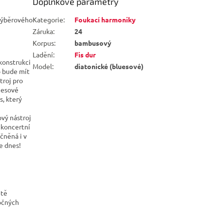
Doplňkové parametry
 výběrového
Kategorie
:
Foukací harmoniky
Záruka
:
24
Korpus
:
bambusový
Ladění
:
Fis dur
konstrukci
Model
:
diatonické (bluesové)
o bude mít
troj pro
luesové
s, který
ový nástroj
 koncertní
ěčněná i v
e dnes!
itě
očných