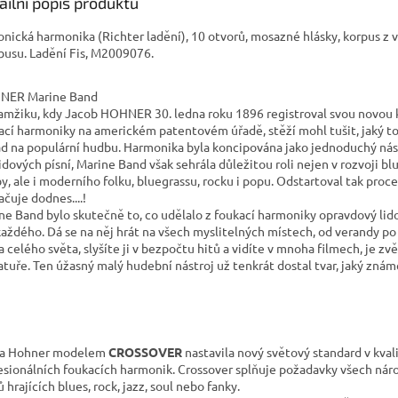
ailní popis produktu
onická harmonika (Richter ladění), 10 otvorů, mosazné hlásky, korpus z
usu. Ladění Fis, M2009076.
NER Marine Band
amžiku, kdy Jacob HOHNER 30. ledna roku 1896 registroval svou novou 
ací harmoniky na americkém patentovém úřadě, stěží mohl tušit, jaký t
d na populární hudbu. Harmonika byla koncipována jako jednoduchý nás
lidových písní, Marine Band však sehrála důležitou roli nejen v rozvoji b
y, ale i moderního folku, bluegrassu, rocku i popu. Odstartoval tak proce
ačuje dodnes....!
ne Band bylo skutečně to, co udělalo z foukací harmoniky opravdový lid
každého. Dá se na něj hrát na všech myslitelných místech, od verandy po
a celého světa, slyšíte ji v bezpočtu hitů a vidíte v mnoha filmech, je zv
ratuře. Ten úžasný malý hudební nástroj už tenkrát dostal tvar, jaký znám
ma Hohner modelem
CROSSOVER
nastavila nový světový standard v kval
esionálních foukacích harmonik. Crossover splňuje požadavky všech nár
 hrajících blues, rock, jazz, soul nebo fanky.