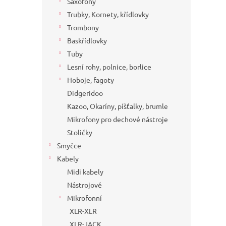
Saxofony
Trubky, Kornety, křídlovky
Trombony
Baskřídlovky
Tuby
Lesní rohy, polnice, borlice
Hoboje, fagoty
Didgeridoo
Kazoo, Okaríny, píšťalky, brumle
Mikrofony pro dechové nástroje
Stoličky
Smyčce
Kabely
Midi kabely
Nástrojové
Mikrofonní
XLR-XLR
XLR-JACK