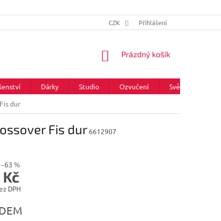
CZK
Přihlášení
NÁKUPNÍ
Prázdný košík
KOŠÍK
šenství
Dárky
Studio
Ozvučení
Světla
Zna
Fis dur
ossover Fis dur
6612907
–63 %
 Kč
ez DPH
ADEM