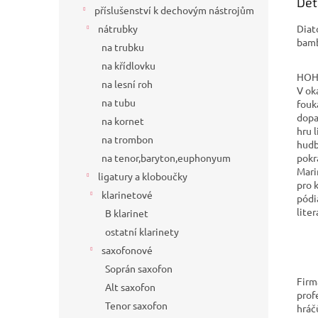
Det
příslušenství k dechovým nástrojům
Diat
nátrubky
bamb
na trubku
na křídlovku
HOH
na lesní roh
V ok
na tubu
fouk
dopa
na kornet
hru 
na trombon
hudb
pokr
na tenor,baryton,euphonyum
Mari
ligatury a kloboučky
pro 
klarinetové
pódi
lite
B klarinet
ostatní klarinety
saxofonové
Soprán saxofon
Fir
Alt saxofon
prof
Tenor saxofon
hráčů