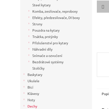
a
Steel kytary
n
Komba, zesilovače, reproboxy
e
Efekty, předzesilovače, DI boxy
l
Struny
Pouzdra na kytary
Trsátka, prstýnky
Příslušenství pro kytary
Náhradní díly
Snímače a ozvučení
Bezdrátové systémy
Stoličky
Baskytary
Ukulele
Bicí
Klávesy
Popi
Noty
Dechy