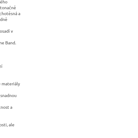
ného
ntonačně
uchotěsná a
ádně
osadí v
ne Band.
zí
é materiály
í snadnou
tnost a
sti, ale