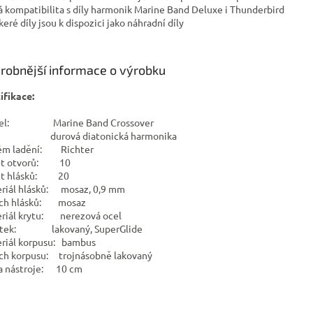
ná kompatibilita s díly harmonik Marine Band Deluxe i Thunderbird
keré díly jsou k dispozici jako náhradní díly
robnější informace o výrobku
ifikace:
el: Marine Band Crossover
: durová diatonická harmonika
ém ladění: Richter
et otvorů: 10
et hlásků: 20
riál hlásků: mosaz, 0,9 mm
rch hlásků: mosaz
riál krytu: nerezová ocel
stek: lakovaný, SuperGlide
riál korpusu: bambus
ch korpusu: trojnásobně lakovaný
a nástroje: 10 cm