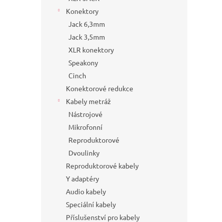
Konektory
Jack 6,3mm
Jack 3,5mm
XLR konektory
Speakony
Cinch
Konektorové redukce
Kabely metráž
Nástrojové
Mikrofonní
Reproduktorové
Dvoulinky
Reproduktorové kabely
Y adaptéry
Audio kabely
Speciální kabely
Příslušenství pro kabely