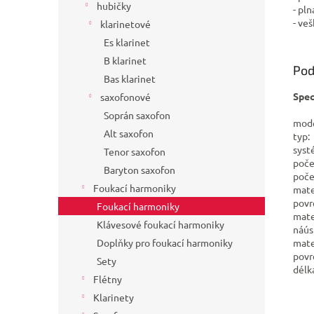
hubičky
- pl
- veš
klarinetové
Es klarinet
B klarinet
Pod
Bas klarinet
Spec
saxofonové
Soprán saxofon
mod
Alt saxofon
typ
syst
Tenor saxofon
poč
Baryton saxofon
poč
Foukací harmoniky
mate
pov
Foukací harmoniky
mate
Klávesové foukací harmoniky
náú
mate
Doplňky pro foukací harmoniky
povr
Sety
délk
Flétny
Klarinety