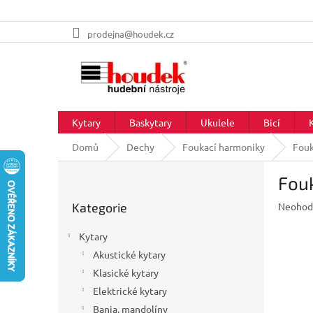
Přejít
prodejna@houdek.cz
na
obsah
Kytary
Baskytary
Ukulele
Bicí
Domů
Dechy
Foukací harmoniky
Fouk
P
Fouk
o
Přeskočit
s
Průměr
Kategorie
Neohod
kategorie
t
hodnoc
r
produkt
Kytary
a
je
Akustické kytary
n
0,0
z
Klasické kytary
n
5
í
Elektrické kytary
hvězdič
p
Banja, mandolíny