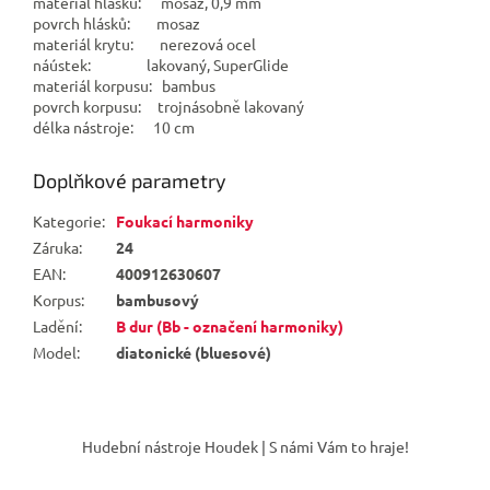
materiál hlásků: mosaz, 0,9 mm
povrch hlásků: mosaz
materiál krytu: nerezová ocel
náústek: lakovaný, SuperGlide
materiál korpusu: bambus
povrch korpusu: trojnásobně lakovaný
délka nástroje: 10 cm
Doplňkové parametry
Kategorie
:
Foukací harmoniky
Záruka
:
24
EAN
:
400912630607
Korpus
:
bambusový
Ladění
:
B dur (Bb - označení harmoniky)
Model
:
diatonické (bluesové)
Z
á
Hudební nástroje Houdek | S námi Vám to hraje!
p
a