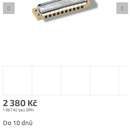
2 380 Kč
1 967 Kč bez DPH
Měrná
Do 10 dnů
cena: