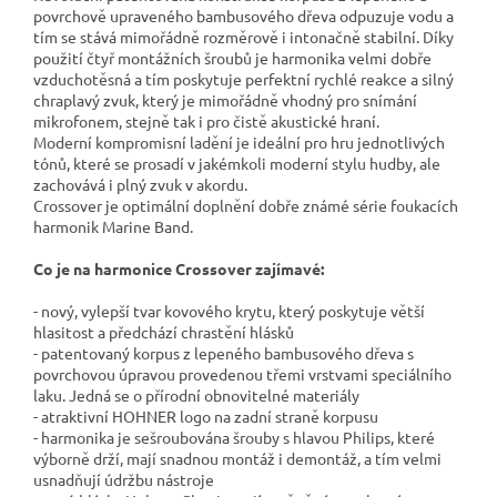
povrchově upraveného bambusového dřeva odpuzuje vodu a
tím se stává mimořádně rozměrově i intonačně stabilní. Díky
použití čtyř montážních šroubů je harmonika velmi dobře
vzduchotěsná a tím poskytuje perfektní rychlé reakce a silný
chraplavý zvuk, který je mimořádně vhodný pro snímání
mikrofonem, stejně tak i pro čistě akustické hraní.
Moderní kompromisní ladění je ideální pro hru jednotlivých
tónů, které se prosadí v jakémkoli moderní stylu hudby, ale
zachovává i plný zvuk v akordu.
Crossover je optimální doplnění dobře známé série foukacích
harmonik Marine Band.
Co je na harmonice Crossover zajímavé:
- nový, vylepší tvar kovového krytu, který poskytuje větší
hlasitost a předchází chrastění hlásků
- patentovaný korpus z lepeného bambusového dřeva s
povrchovou úpravou provedenou třemi vrstvami speciálního
laku. Jedná se o přírodní obnovitelné materiály
- atraktivní HOHNER logo na zadní straně korpusu
- harmonika je sešroubována šrouby s hlavou Philips, které
výborně drží, mají snadnou montáž i demontáž, a tím velmi
usnadňují údržbu nástroje