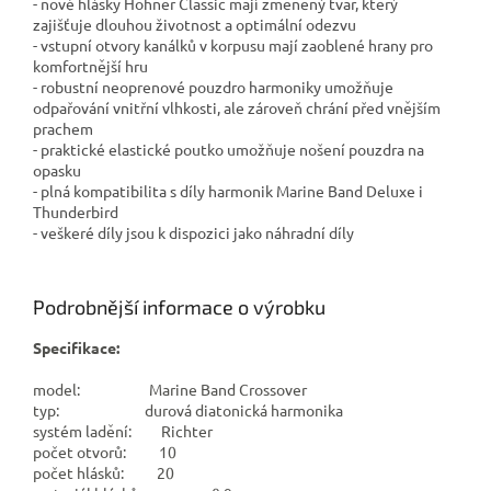
- nové hlásky Hohner Classic mají změněný tvar, který
zajišťuje dlouhou životnost a optimální odezvu
- vstupní otvory kanálků v korpusu mají zaoblené hrany pro
komfortnější hru
- robustní neoprenové pouzdro harmoniky umožňuje
odpařování vnitřní vlhkosti, ale zároveň chrání před vnějším
prachem
- praktické elastické poutko umožňuje nošení pouzdra na
opasku
- plná kompatibilita s díly harmonik Marine Band Deluxe i
Thunderbird
- veškeré díly jsou k dispozici jako náhradní díly
Podrobnější informace o výrobku
Specifikace:
model: Marine Band Crossover
typ: durová diatonická harmonika
systém ladění: Richter
počet otvorů: 10
počet hlásků: 20