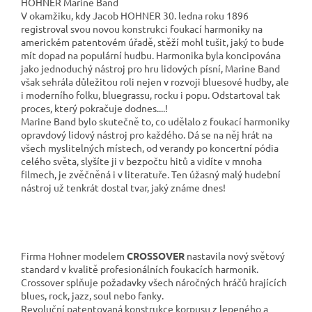
HOHNER Marine Band
V okamžiku, kdy Jacob HOHNER 30. ledna roku 1896
registroval svou novou konstrukci foukací harmoniky na
americkém patentovém úřadě, stěží mohl tušit, jaký to bude
mít dopad na populární hudbu. Harmonika byla koncipována
jako jednoduchý nástroj pro hru lidových písní, Marine Band
však sehrála důležitou roli nejen v rozvoji bluesové hudby, ale
i moderního folku, bluegrassu, rocku i popu. Odstartoval tak
proces, který pokračuje dodnes....!
Marine Band bylo skutečně to, co udělalo z foukací harmoniky
opravdový lidový nástroj pro každého. Dá se na něj hrát na
všech myslitelných místech, od verandy po koncertní pódia
celého světa, slyšíte ji v bezpočtu hitů a vidíte v mnoha
filmech, je zvěčněná i v literatuře. Ten úžasný malý hudební
nástroj už tenkrát dostal tvar, jaký známe dnes!
Firma Hohner modelem
CROSSOVER
nastavila nový světový
standard v kvalitě profesionálních foukacích harmonik.
Crossover splňuje požadavky všech náročných hráčů hrajících
blues, rock, jazz, soul nebo fanky.
Revoluční patentovaná konstrukce korpusu z lepeného a