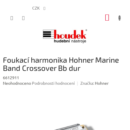
CZK
Přejít
NÁKUP
na
obsah
KOŠÍK
Foukací harmonika Hohner Marine
Band Crossover Bb dur
6612911
Průměrné
Neohodnoceno
Podrobnosti hodnocení
Značka:
Hohner
hodnocení
produktu
je
0,0
z
5
hvězdiček.