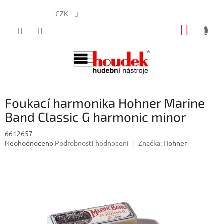
CZK
Přejít
NÁKUP
na
obsah
KOŠÍK
Foukací harmonika Hohner Marine
Band Classic G harmonic minor
6612657
Průměrné
Neohodnoceno
Podrobnosti hodnocení
Značka:
Hohner
hodnocení
produktu
je
0,0
z
5
hvězdiček.