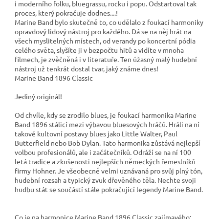
i moderního folku, bluegrassu, rocku i popu. Odstartoval tak
proces, který pokračuje dodnes....!
Marine Band bylo skutečně to, co udělalo z foukací harmoniky
opravdový lidový nástroj pro každého. Dá se na něj hrát na
všech myslitelných místech, od verandy po koncertní pódia
celého světa, slyšíte ji v bezpočtu hitů a vidíte v mnoha
filmech, je zvěčněná i v literatuře. Ten úžasný malý hudební
nástroj už tenkrát dostal tvar, jaký známe dnes!
Marine Band 1896 Classic
Jediný originál!
Od chvíle, kdy se zrodilo blues, je foukací harmonika Marine
Band 1896 stálicí mezi výbavou bluesových hráčů. Hráli na ní
takové kultovní postavy blues jako Little Walter, Paul
Butterfield nebo Bob Dylan. Tato harmonika zůstává nejlepší
volbou profesionálů, ale i začátečníků. Odráží se na ní 100
letá tradice a zkušenosti nejlepších německých řemeslníků
firmy Hohner. Je všeobecně velmi uznávaná pro svůj plný tón,
hudební rozsah a typický zvuk dřevěného těla. Nechte svoji
hudbu stát se součástí stále pokračující legendy Marine Band.
Co je na harmonice Marine Band 1896 Classic zajímavého: