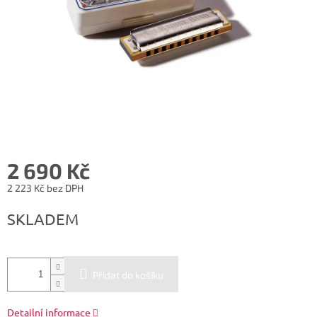
2 690 Kč
2 223 Kč bez DPH
Měrná
SKLADEM
cena:
Přidat do košíku
Detailní informace