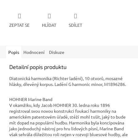
ZEPTAT SE
HLÍDAT
SDÍLET
Popis
Hodnocení
Diskuze
Detailní popis produktu
Diatonická harmonika (Richter ladění), 10 otvorů, mosazné
hlásky, dřevěný korpus. Ladění G harmonic minor, M1896286.
HOHNER Marine Band
V okamžiku, kdy Jacob HOHNER 30. ledna roku 1896
registroval svou novou konstrukci foukací harmoniky na
americkém patentovém úřadě, stěží mohl tušit, jaký to bude
mít dopad na populární hudbu. Harmonika byla koncipována
jako jednoduchý nástroj pro hru lidových písní, Marine Band
však sehrála důležitou roli nejen v rozvoji bluesové hudby, ale