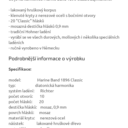
- lakovaný hruškový korpus
- klenuté kryty z nerezové oceli s bočními otvory
- 20 "Classic" hlásků
- mosazná destička hlásků 0,9 mm
- tradiční Hohner ladění
- vyrábí se ve všech durových, mollových i několika speciálních
laděních
- ručně vyrobeno v Německu
Podrobnější informace o výrobku
Specifikace:
model: Marine Band 1896 Classic
typ: diatonická harmonika
systém ladění: Richter
počet otvorů: 10
počet hlásků: 20
destička hlásků: mosaz, 0,9 mm
povrch hlásků: mosaz
materiál krytu: nerezová ocel
náústek: lakované hruškové dřevo