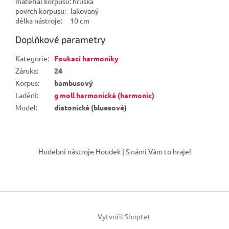
materiál korpusu: hruška
povrch korpusu: lakovaný
délka nástroje: 10 cm
Doplňkové parametry
Kategorie
:
Foukací harmoniky
Záruka
:
24
Korpus
:
bambusový
Ladění
:
g moll harmonická (harmonic)
Model
:
diatonické (bluesové)
Z
á
Hudební nástroje Houdek | S námi Vám to hraje!
p
a
t
í
Vytvořil Shoptet