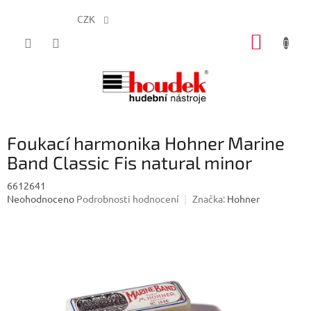
CZK
Přejít
NÁKUP
na
obsah
KOŠÍK
Foukací harmonika Hohner Marine
Band Classic Fis natural minor
6612641
Průměrné
Neohodnoceno
Podrobnosti hodnocení
Značka:
Hohner
hodnocení
produktu
je
0,0
z
5
hvězdiček.