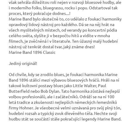
však sehrála důležitou roli nejen v rozvoji bluesové hudby, ale
i moderního folku, bluegrassu, rocku i popu. Odstartoval tak
proces, který pokračuje dodnes....!
Marine Band bylo skutečně to, co udělalo z foukací harmoniky
opravdový lidový nástroj pro každého. Dá se na něj hrát na
všech myslitelných místech, od verandy po koncertní pódia
celého světa, slyšíte ji v bezpočtu hitů a vidíte v mnoha
filmech, je zvěčněná i v literatuře. Ten úžasný malý hudební
nástroj už tenkrát dostal tvar, jaký známe dnes!
Marine Band 1896 Classic
Jediný originál!
Od chvíle, kdy se zrodilo blues, je foukací harmonika Marine
Band 1896 stálicí mezi výbavou bluesových hráčů. Hráli na ní
takové kultovní postavy blues jako Little Walter, Paul
Butterfield nebo Bob Dylan. Tato harmonika zůstává nejlepší
volbou profesionálů, ale i začátečníků. Odráží se na ní 100
letá tradice a zkušenosti nejlepších německých řemeslníků
firmy Hohner. Je všeobecně velmi uznávaná pro svůj plný tón,
hudební rozsah a typický zvuk dřevěného těla. Nechte svoji
hudbu stát se součástí stále pokračující legendy Marine Band.