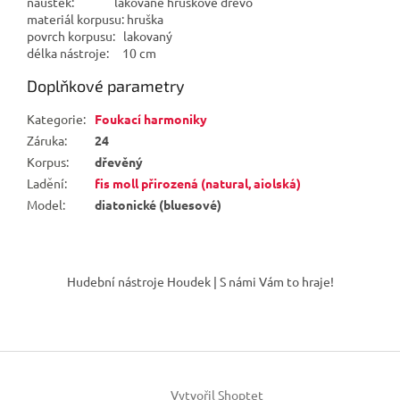
náústek: lakované hruškové dřevo
materiál korpusu: hruška
povrch korpusu: lakovaný
délka nástroje: 10 cm
Doplňkové parametry
Kategorie
:
Foukací harmoniky
Záruka
:
24
Korpus
:
dřevěný
Ladění
:
fis moll přirozená (natural, aiolská)
Model
:
diatonické (bluesové)
Z
á
Hudební nástroje Houdek | S námi Vám to hraje!
p
a
t
í
Vytvořil Shoptet