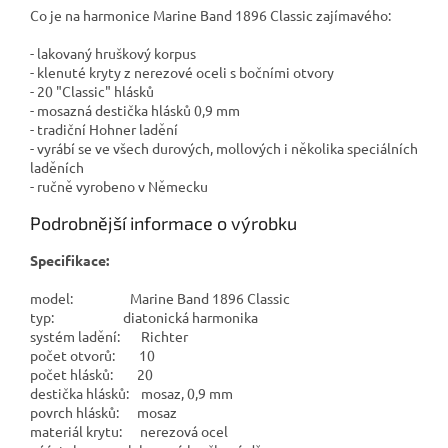
Co je na harmonice Marine Band 1896 Classic zajímavého:
- lakovaný hruškový korpus
- klenuté kryty z nerezové oceli s bočními otvory
- 20 "Classic" hlásků
- mosazná destička hlásků 0,9 mm
- tradiční Hohner ladění
- vyrábí se ve všech durových, mollových i několika speciálních
laděních
- ručně vyrobeno v Německu
Podrobnější informace o výrobku
Specifikace:
model: Marine Band 1896 Classic
typ: diatonická harmonika
systém ladění: Richter
počet otvorů: 10
počet hlásků: 20
destička hlásků: mosaz, 0,9 mm
povrch hlásků: mosaz
materiál krytu: nerezová ocel