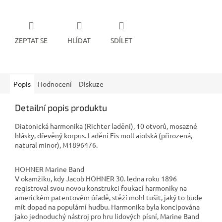
ZEPTAT SE
HLÍDAT
SDÍLET
Popis
Hodnocení
Diskuze
Detailní popis produktu
Diatonická harmonika (Richter ladění), 10 otvorů, mosazné
hlásky, dřevěný korpus. Ladění Fis moll aiolská (přirozená,
natural minor), M1896476.
HOHNER Marine Band
V okamžiku, kdy Jacob HOHNER 30. ledna roku 1896
registroval svou novou konstrukci foukací harmoniky na
americkém patentovém úřadě, stěží mohl tušit, jaký to bude
mít dopad na populární hudbu. Harmonika byla koncipována
jako jednoduchý nástroj pro hru lidových písní, Marine Band