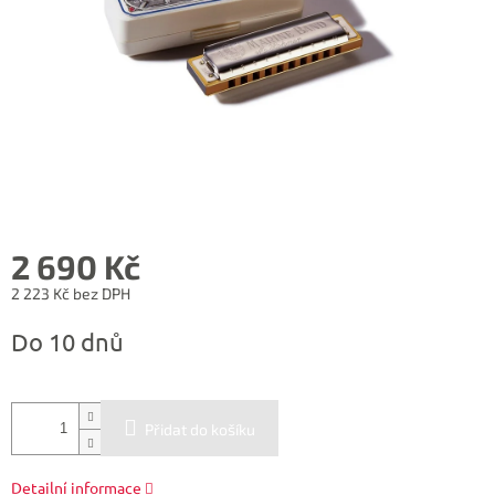
2 690 Kč
2 223 Kč bez DPH
Měrná
Do 10 dnů
cena:
Přidat do košíku
Detailní informace