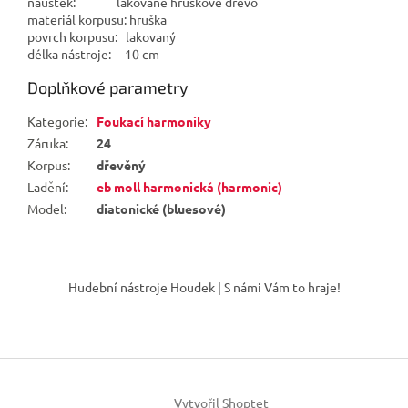
náústek: lakované hruškové dřevo
materiál korpusu: hruška
povrch korpusu: lakovaný
délka nástroje: 10 cm
Doplňkové parametry
Kategorie
:
Foukací harmoniky
Záruka
:
24
Korpus
:
dřevěný
Ladění
:
eb moll harmonická (harmonic)
Model
:
diatonické (bluesové)
Z
á
Hudební nástroje Houdek | S námi Vám to hraje!
p
a
t
í
Vytvořil Shoptet