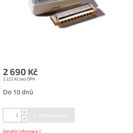
2 690 Kč
2 223 Kč bez DPH
Měrná
Do 10 dnů
cena:
Přidat do košíku
Detailní informace