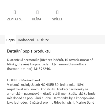
ZEPTAT SE
HLÍDAT
SDÍLET
Popis
Hodnocení
Diskuze
Detailní popis produktu
Diatonická harmonika (Richter ladění), 10 otvorů, mosazné
hlásky, dřevěný korpus. Ladění Eb harmonická mollová
(harmonic minor), M1896246.
HOHNER Marine Band
V okamžiku, kdy Jacob HOHNER 30. ledna roku 1896
registroval svou novou konstrukci foukací harmoniky na
americkém patentovém úřadě, stěží mohl tušit, jaký to bude
mít dopad na populární hudbu. Harmonika byla koncipována
jako jednoduchý nástroj pro hru lidových písní, Marine Band