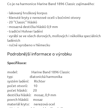
Co je na harmonice Marine Band 1896 Classic zajímavého:
- lakovaný hruškový korpus
- klenuté kryty z nerezové oceli s bočními otvory
- 20 "Classic" hlásků
- mosazná destička hlásků 0,9 mm
- tradiční Hohner ladění
- vyrábí se ve všech durových, mollových i několika speciálních
laděních
- ručně vyrobeno v Německu
Podrobnější informace o výrobku
Specifikace:
model: Marine Band 1896 Classic
typ: diatonická harmonika
systém ladění: Richter
počet otvorů: 10
počet hlásků: 20
destička hlásků: mosaz, 0,9 mm
povrch hlásků: mosaz
materiál krytu: nerezová ocel