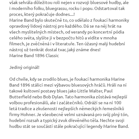
však sehrála důležitou roli nejen v rozvoji bluesové hudby, ale
i moderního folku, bluegrassu, rocku i popu. Odstartoval tak
proces, který pokračuje dodnes....!
Marine Band bylo skutečně to, co udělalo z foukací harmoniky
opravdový lidový nástroj pro každého. Dá se na něj hrát na
všech myslitelných místech, od verandy po koncertní pódia
celého světa, slyšíte ji v bezpočtu hitů a vidíte v mnoha
filmech, je zvěčněná i v literatuře. Ten úžasný malý hudební
nástroj už tenkrát dostal tvar, jaký známe dnes!
Marine Band 1896 Classic
Jediný originál!
Od chvíle, kdy se zrodilo blues, je foukací harmonika Marine
Band 1896 stálicí mezi výbavou bluesových hráčů. Hráli na ní
takové kultovní postavy blues jako Little Walter, Paul
Butterfield nebo Bob Dylan. Tato harmonika zůstává nejlepší
volbou profesionálů, ale i začátečníků. Odráží se na ní 100
letá tradice a zkušenosti nejlepších německých řemeslníků
firmy Hohner. Je všeobecně velmi uznávaná pro svůj plný tón,
hudební rozsah a typický zvuk dřevěného těla. Nechte svoji
hudbu stát se součástí stále pokračující legendy Marine Band.