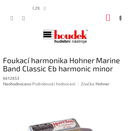
CZK
Přejít
NÁKUP
na
obsah
KOŠÍK
Foukací harmonika Hohner Marine
Band Classic Eb harmonic minor
6612653
Průměrné
Neohodnoceno
Podrobnosti hodnocení
Značka:
Hohner
hodnocení
produktu
je
0,0
z
5
hvězdiček.