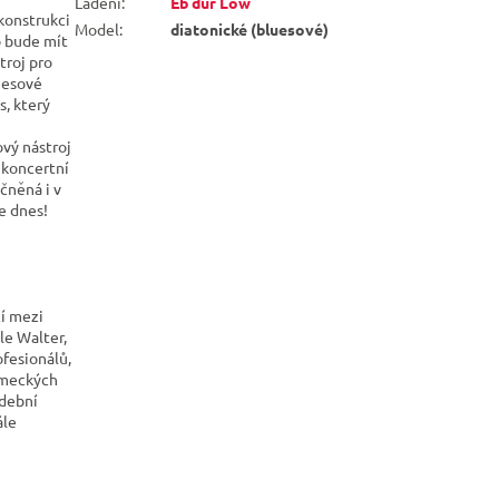
Ladění
:
Eb dur Low
konstrukci
Model
:
diatonické (bluesové)
o bude mít
troj pro
luesové
s, který
ový nástroj
 koncertní
ěčněná i v
e dnes!
cí mezi
le Walter,
ofesionálů,
německých
udební
ále