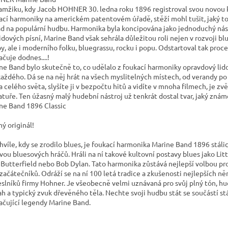
amžiku, kdy Jacob HOHNER 30. ledna roku 1896 registroval svou novou 
ací harmoniky na americkém patentovém úřadě, stěží mohl tušit, jaký t
d na populární hudbu. Harmonika byla koncipována jako jednoduchý nás
lidových písní, Marine Band však sehrála důležitou roli nejen v rozvoji b
y, ale i moderního folku, bluegrassu, rocku i popu. Odstartoval tak proce
ačuje dodnes....!
ne Band bylo skutečně to, co udělalo z foukací harmoniky opravdový lid
každého. Dá se na něj hrát na všech myslitelných místech, od verandy po
a celého světa, slyšíte ji v bezpočtu hitů a vidíte v mnoha filmech, je zv
ratuře. Ten úžasný malý hudební nástroj už tenkrát dostal tvar, jaký znám
ne Band 1896 Classic
ný originál!
hvíle, kdy se zrodilo blues, je foukací harmonika Marine Band 1896 stáli
vou bluesových hráčů. Hráli na ní takové kultovní postavy blues jako Litt
 Butterfield nebo Bob Dylan. Tato harmonika zůstává nejlepší volbou pr
i začátečníků. Odráží se na ní 100 letá tradice a zkušenosti nejlepších 
slníků firmy Hohner. Je všeobecně velmi uznávaná pro svůj plný tón, h
ah a typický zvuk dřevěného těla. Nechte svoji hudbu stát se součástí st
ačující legendy Marine Band.