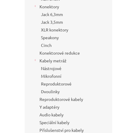
Konektory
Jack 6,3mm
Jack 3,5mm
XLR konektory
Speakony
Cinch
Konektorové redukce
Kabely metráž
Nástrojové
Mikrofonní
Reproduktorové
Dvoulinky
Reproduktorové kabely
Y adaptéry
Audio kabely
Speciální kabely
Příslušenství pro kabely