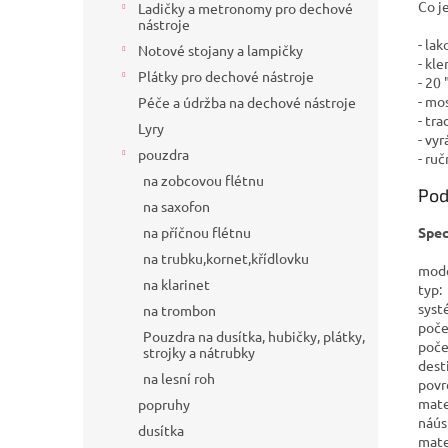
Co j
Ladičky a metronomy pro dechové
nástroje
- la
Notové stojany a lampičky
- kl
Plátky pro dechové nástroje
- 20 
- mo
Péče a údržba na dechové nástroje
- tr
Lyry
- vy
pouzdra
- ru
na zobcovou flétnu
Pod
na saxofon
Spec
na příčnou flétnu
na trubku,kornet,křídlovku
mod
na klarinet
typ
syst
na trombon
poč
Pouzdra na dusítka, hubičky, plátky,
poč
strojky a nátrubky
dest
na lesní roh
povr
mate
popruhy
náú
dusítka
mate