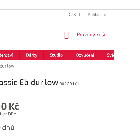
CZK
Přihlášení
NÁKUPNÍ
Prázdný košík
KOŠÍK
šenství
Dárky
Studio
Ozvučení
Světla
Zna
dur low
assic Eb dur low
66126471
90 Kč
 bez DPH
0 dnů