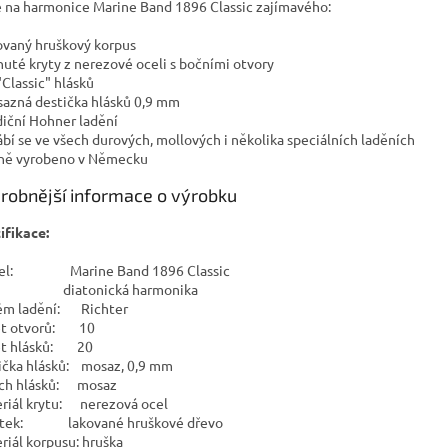
e na harmonice Marine Band 1896 Classic zajímavého:
kovaný hruškový korpus
enuté kryty z nerezové oceli s bočními otvory
"Classic" hlásků
sazná destička hlásků 0,9 mm
adiční Hohner ladění
rábí se ve všech durových, mollových i několika speciálních laděních
čně vyrobeno v Německu
robnější informace o výrobku
ifikace:
el: Marine Band 1896 Classic
: diatonická harmonika
ém ladění: Richter
et otvorů: 10
et hlásků: 20
ička hlásků: mosaz, 0,9 mm
ch hlásků: mosaz
riál krytu: nerezová ocel
stek: lakované hruškové dřevo
riál korpusu: hruška