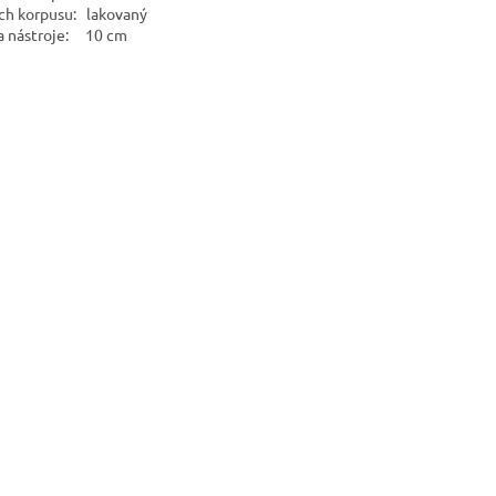
ch korpusu: lakovaný
a nástroje: 10 cm