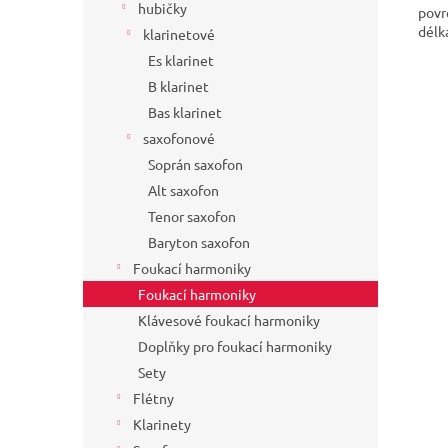
hubičky
povr
délk
klarinetové
Es klarinet
B klarinet
Bas klarinet
saxofonové
Soprán saxofon
Alt saxofon
Tenor saxofon
Baryton saxofon
Foukací harmoniky
Foukací harmoniky
Klávesové foukací harmoniky
Doplňky pro foukací harmoniky
Sety
Flétny
Klarinety