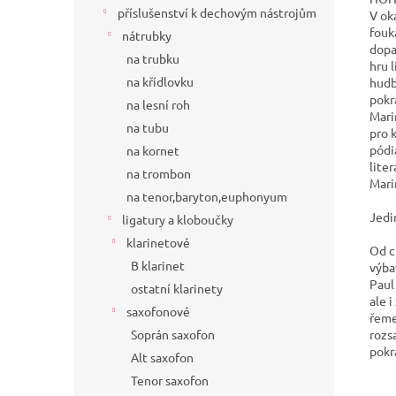
příslušenství k dechovým nástrojům
V ok
fouk
nátrubky
dopa
na trubku
hru 
na křídlovku
hudb
pokr
na lesní roh
Mari
na tubu
pro 
pódi
na kornet
lite
na trombon
Mari
na tenor,baryton,euphonyum
Jedi
ligatury a kloboučky
klarinetové
Od c
B klarinet
výba
Paul
ostatní klarinety
ale 
saxofonové
řeme
rozs
Soprán saxofon
pokr
Alt saxofon
Tenor saxofon