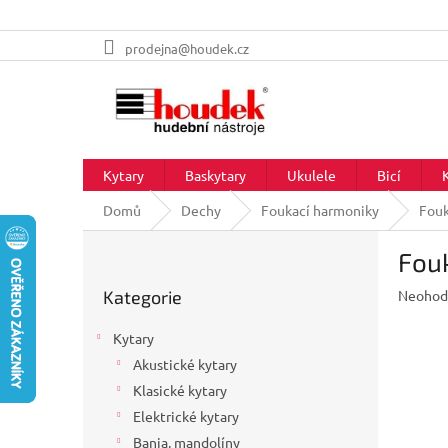
Přejít
prodejna@houdek.cz
na
obsah
Kytary
Baskytary
Ukulele
Bicí
Domů
Dechy
Foukací harmoniky
Fouk
P
Fouk
o
Přeskočit
s
Průměr
Kategorie
Neohod
kategorie
t
hodnoc
r
produkt
Kytary
a
je
Akustické kytary
n
0,0
z
Klasické kytary
n
5
í
Elektrické kytary
hvězdič
p
Banja, mandolíny