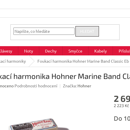
HLEDAT
Klávesy
Noty
Dechy
Smyčce
Kabely
Příslu
ací harmoniky
Foukací harmonika Hohner Marine Band Classic Eb 
ací harmonika Hohner Marine Band Cl
né
noceno
Podrobnosti hodnocení
Značka:
Hohner
ení
2 6
u
2 223 Kč
Měrná
Do 1
cena:
ek.