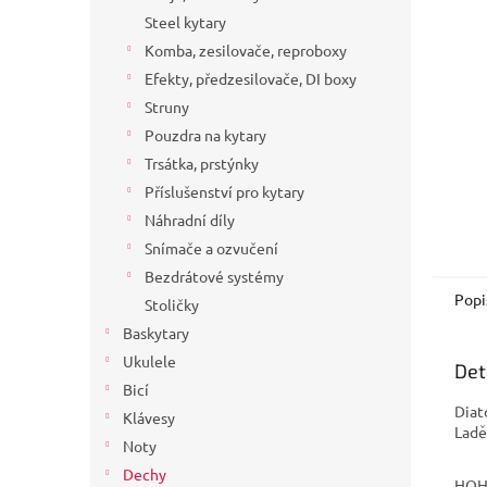
a
Steel kytary
n
Komba, zesilovače, reproboxy
e
Efekty, předzesilovače, DI boxy
l
Struny
Pouzdra na kytary
Trsátka, prstýnky
Příslušenství pro kytary
Náhradní díly
Snímače a ozvučení
Bezdrátové systémy
Popi
Stoličky
Baskytary
Ukulele
Det
Bicí
Diat
Klávesy
Ladě
Noty
Dechy
HOH