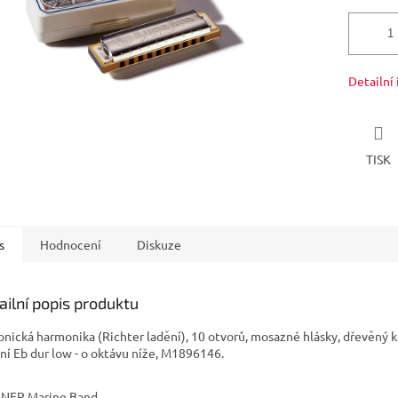
Detailní
TISK
s
Hodnocení
Diskuze
ailní popis produktu
onická harmonika (Richter ladění), 10 otvorů, mosazné hlásky, dřevěný k
ní Eb dur low - o oktávu níže, M1896146.
NER Marine Band