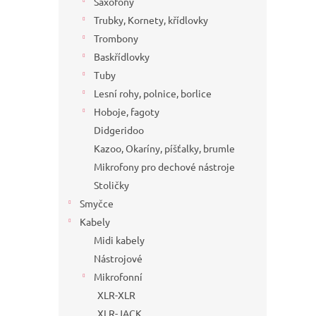
Saxofony
Trubky, Kornety, křídlovky
Trombony
Baskřídlovky
Tuby
Lesní rohy, polnice, borlice
Hoboje, fagoty
Didgeridoo
Kazoo, Okaríny, píšťalky, brumle
Mikrofony pro dechové nástroje
Stoličky
Smyčce
Kabely
Midi kabely
Nástrojové
Mikrofonní
XLR-XLR
XLR-JACK