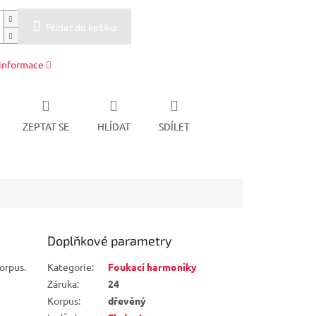
Přidat do košíku
 informace
ZEPTAT SE
HLÍDAT
SDÍLET
Doplňkové parametry
orpus.
Kategorie
:
Foukací harmoniky
Záruka
:
24
Korpus
:
dřevěný