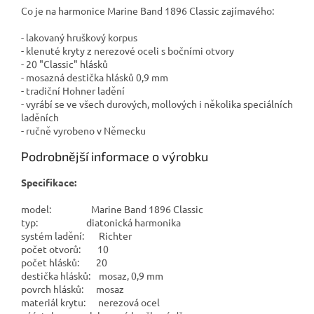
Co je na harmonice Marine Band 1896 Classic zajímavého:
- lakovaný hruškový korpus
- klenuté kryty z nerezové oceli s bočními otvory
- 20 "Classic" hlásků
- mosazná destička hlásků 0,9 mm
- tradiční Hohner ladění
- vyrábí se ve všech durových, mollových i několika speciálních
laděních
- ručně vyrobeno v Německu
Podrobnější informace o výrobku
Specifikace:
model: Marine Band 1896 Classic
typ: diatonická harmonika
systém ladění: Richter
počet otvorů: 10
počet hlásků: 20
destička hlásků: mosaz, 0,9 mm
povrch hlásků: mosaz
materiál krytu: nerezová ocel