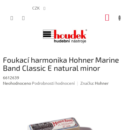
CZK
Přejít
NÁKUP
na
obsah
KOŠÍK
Foukací harmonika Hohner Marine
Band Classic E natural minor
6612639
Průměrné
Neohodnoceno
Podrobnosti hodnocení
Značka:
Hohner
hodnocení
produktu
je
0,0
z
5
hvězdiček.