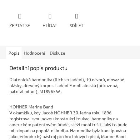
ZEPTAT SE
HLÍDAT
SDÍLET
Popis
Hodnocení
Diskuze
Detailní popis produktu
Diatonická harmonika (Richter ladění), 10 otvorů, mosazné
hlásky, dřevěný korpus. Ladění E moll aiolská (přirozená,
natural minor), M1896556.
HOHNER Marine Band
V okamžiku, kdy Jacob HOHNER 30. ledna roku 1896
registroval svou novou konstrukci foukací harmoniky na
americkém patentovém úřadě, stěží mohl tušit, jaký to bude
mít dopad na populární hudbu. Harmonika byla koncipována
jako jednoduchý nástroj pro hru lidových písní, Marine Band