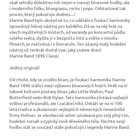
však sehrála důležitou roli nejen v rozvoji bluesové hudby, ale
i moderního folku, bluegrassu, rocku i popu. Odstartoval tak
proces, který pokračuje dodnes....!
Marine Band bylo skutečně to, co udělalo z foukací harmoniky
opravdový lidový nástroj pro každého. Dá se na něj hrát na
všech myslitelných místech, od verandy po koncertní pódia
celého světa, slyšíte ji v bezpočtu hitů a vidíte v mnoha
filmech, je zvěčněná i v literatuře. Ten úžasný malý hudební
nástroj už tenkrát dostal tvar, jaký známe dnes!
Marine Band 1896 Classic
Jediný originál!
Od chvíle, kdy se zrodilo blues, je foukací harmonika Marine
Band 1896 stálicí mezi výbavou bluesových hráčů. Hráli na ní
takové kultovní postavy blues jako Little Walter, Paul
Butterfield nebo Bob Dylan. Tato harmonika zůstává nejlepší
volbou profesionálů, ale i začátečníků. Odráží se na ní 100
letá tradice a zkušenosti nejlepších německých řemeslníků
firmy Hohner. Je všeobecně velmi uznávaná pro svůj plný tón,
hudební rozsah a typický zvuk dřevěného těla. Nechte svoji
hudbu stát se součástí stále pokračující legendy Marine Band.