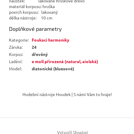
náústek: lakované hruškové dřevo
materiál korpusu: hruška
povrch korpusu: lakovaný
délka nástroje: 10 cm
Doplňkové parametry
Kategorie
:
Foukací harmoniky
Záruka
:
24
Korpus
:
dřevěný
Ladění
:
e moll přirozená (natural, aiolská)
Model
:
diatonické (bluesové)
Z
á
Hudební nástroje Houdek | S námi Vám to hraje!
p
a
t
í
Vytvořil Shoptet