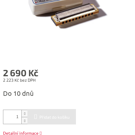
2 690 Kč
2 223 Kč bez DPH
Měrná
Do 10 dnů
cena:
Přidat do košíku
Detailní informace