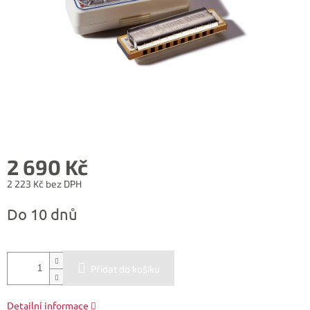
2 690 Kč
2 223 Kč bez DPH
Měrná
Do 10 dnů
cena:
Přidat do košíku
Detailní informace