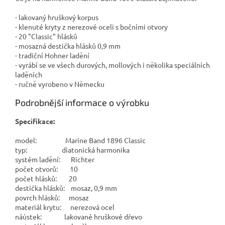
- lakovaný hruškový korpus
- klenuté kryty z nerezové oceli s bočními otvory
- 20 "Classic" hlásků
- mosazná destička hlásků 0,9 mm
- tradiční Hohner ladění
- vyrábí se ve všech durových, mollových i několika speciálních
laděních
- ručně vyrobeno v Německu
Podrobnější informace o výrobku
Specifikace:
model: Marine Band 1896 Classic
typ: diatonická harmonika
systém ladění: Richter
počet otvorů: 10
počet hlásků: 20
destička hlásků: mosaz, 0,9 mm
povrch hlásků: mosaz
materiál krytu: nerezová ocel
náústek: lakované hruškové dřevo