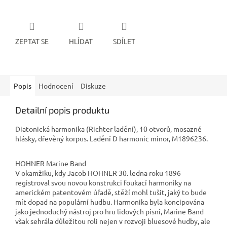
ZEPTAT SE
HLÍDAT
SDÍLET
Popis
Hodnocení
Diskuze
Detailní popis produktu
Diatonická harmonika (Richter ladění), 10 otvorů, mosazné
hlásky, dřevěný korpus. Ladění D harmonic minor, M1896236.
HOHNER Marine Band
V okamžiku, kdy Jacob HOHNER 30. ledna roku 1896
registroval svou novou konstrukci foukací harmoniky na
americkém patentovém úřadě, stěží mohl tušit, jaký to bude
mít dopad na populární hudbu. Harmonika byla koncipována
jako jednoduchý nástroj pro hru lidových písní, Marine Band
však sehrála důležitou roli nejen v rozvoji bluesové hudby, ale