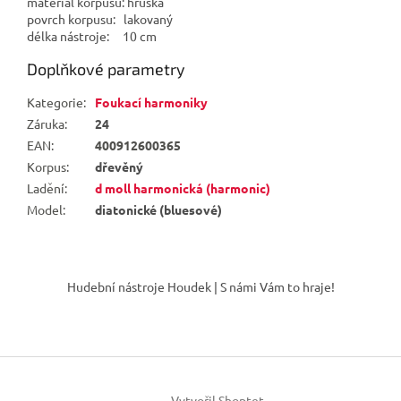
materiál korpusu: hruška
povrch korpusu: lakovaný
délka nástroje: 10 cm
Doplňkové parametry
Kategorie
:
Foukací harmoniky
Záruka
:
24
EAN
:
400912600365
Korpus
:
dřevěný
Ladění
:
d moll harmonická (harmonic)
Model
:
diatonické (bluesové)
Z
á
Hudební nástroje Houdek | S námi Vám to hraje!
p
a
t
í
Vytvořil Shoptet