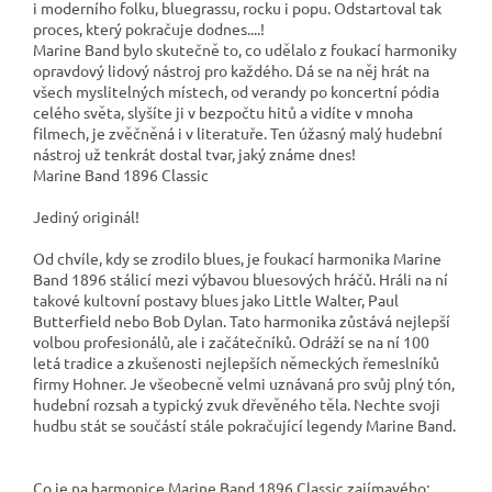
i moderního folku, bluegrassu, rocku i popu. Odstartoval tak
proces, který pokračuje dodnes....!
Marine Band bylo skutečně to, co udělalo z foukací harmoniky
opravdový lidový nástroj pro každého. Dá se na něj hrát na
všech myslitelných místech, od verandy po koncertní pódia
celého světa, slyšíte ji v bezpočtu hitů a vidíte v mnoha
filmech, je zvěčněná i v literatuře. Ten úžasný malý hudební
nástroj už tenkrát dostal tvar, jaký známe dnes!
Marine Band 1896 Classic
Jediný originál!
Od chvíle, kdy se zrodilo blues, je foukací harmonika Marine
Band 1896 stálicí mezi výbavou bluesových hráčů. Hráli na ní
takové kultovní postavy blues jako Little Walter, Paul
Butterfield nebo Bob Dylan. Tato harmonika zůstává nejlepší
volbou profesionálů, ale i začátečníků. Odráží se na ní 100
letá tradice a zkušenosti nejlepších německých řemeslníků
firmy Hohner. Je všeobecně velmi uznávaná pro svůj plný tón,
hudební rozsah a typický zvuk dřevěného těla. Nechte svoji
hudbu stát se součástí stále pokračující legendy Marine Band.
Co je na harmonice Marine Band 1896 Classic zajímavého: