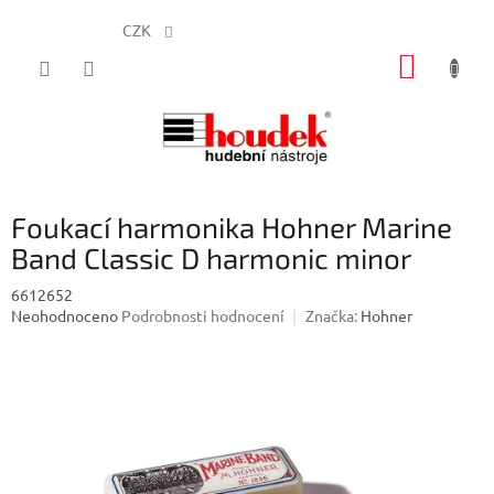
CZK
Přejít
NÁKUP
na
obsah
KOŠÍK
Foukací harmonika Hohner Marine
Band Classic D harmonic minor
6612652
Průměrné
Neohodnoceno
Podrobnosti hodnocení
Značka:
Hohner
hodnocení
produktu
je
0,0
z
5
hvězdiček.