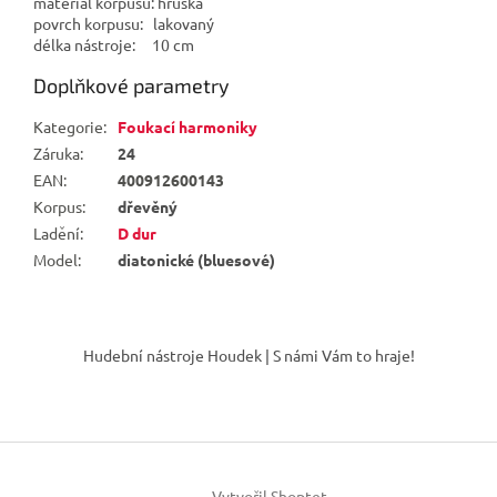
materiál korpusu: hruška
povrch korpusu: lakovaný
délka nástroje: 10 cm
Doplňkové parametry
Kategorie
:
Foukací harmoniky
Záruka
:
24
EAN
:
400912600143
Korpus
:
dřevěný
Ladění
:
D dur
Model
:
diatonické (bluesové)
Z
á
Hudební nástroje Houdek | S námi Vám to hraje!
p
a
t
í
Vytvořil Shoptet