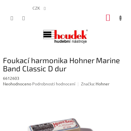
CZK
Přejít
NÁKUP
na
obsah
KOŠÍK
Foukací harmonika Hohner Marine
Band Classic D dur
6612603
Průměrné
Neohodnoceno
Podrobnosti hodnocení
Značka:
Hohner
hodnocení
produktu
je
0,0
z
5
hvězdiček.