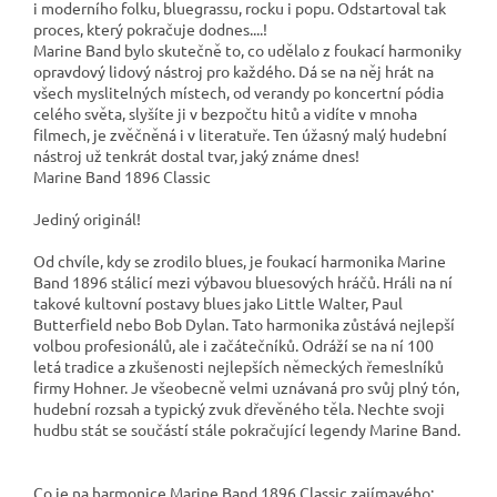
i moderního folku, bluegrassu, rocku i popu. Odstartoval tak
proces, který pokračuje dodnes....!
Marine Band bylo skutečně to, co udělalo z foukací harmoniky
opravdový lidový nástroj pro každého. Dá se na něj hrát na
všech myslitelných místech, od verandy po koncertní pódia
celého světa, slyšíte ji v bezpočtu hitů a vidíte v mnoha
filmech, je zvěčněná i v literatuře. Ten úžasný malý hudební
nástroj už tenkrát dostal tvar, jaký známe dnes!
Marine Band 1896 Classic
Jediný originál!
Od chvíle, kdy se zrodilo blues, je foukací harmonika Marine
Band 1896 stálicí mezi výbavou bluesových hráčů. Hráli na ní
takové kultovní postavy blues jako Little Walter, Paul
Butterfield nebo Bob Dylan. Tato harmonika zůstává nejlepší
volbou profesionálů, ale i začátečníků. Odráží se na ní 100
letá tradice a zkušenosti nejlepších německých řemeslníků
firmy Hohner. Je všeobecně velmi uznávaná pro svůj plný tón,
hudební rozsah a typický zvuk dřevěného těla. Nechte svoji
hudbu stát se součástí stále pokračující legendy Marine Band.
Co je na harmonice Marine Band 1896 Classic zajímavého: