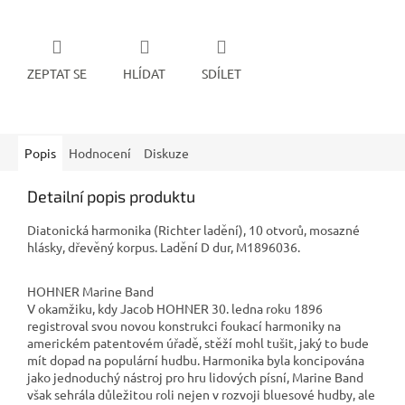
ZEPTAT SE
HLÍDAT
SDÍLET
Popis
Hodnocení
Diskuze
Detailní popis produktu
Diatonická harmonika (Richter ladění), 10 otvorů, mosazné
hlásky, dřevěný korpus. Ladění D dur, M1896036.
HOHNER Marine Band
V okamžiku, kdy Jacob HOHNER 30. ledna roku 1896
registroval svou novou konstrukci foukací harmoniky na
americkém patentovém úřadě, stěží mohl tušit, jaký to bude
mít dopad na populární hudbu. Harmonika byla koncipována
jako jednoduchý nástroj pro hru lidových písní, Marine Band
však sehrála důležitou roli nejen v rozvoji bluesové hudby, ale