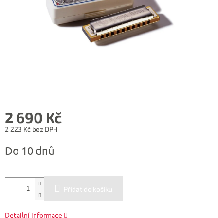
2 690 Kč
2 223 Kč bez DPH
Měrná
Do 10 dnů
cena:
Přidat do košíku
Detailní informace