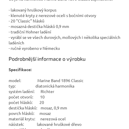
- lakovaný hruškový korpus
- klenuté kryty z nerezové oceli s bočními otvory
- 20 "Classic" hlásků
- mosazná destička hlásků 0,9 mm
- tradiční Hohner ladění
- vyrábí se ve všech durových, mollových i několika speciálních
laděních
- ručně vyrobeno v Německu
Podrobnější informace o výrobku
Specifikace:
model: Marine Band 1896 Classic
typ: diatonická harmonika
systém ladění: Richter
počet otvorů: 10
počet hlásků: 20
destička hlásků: mosaz, 0,9 mm
povrch hlásků: mosaz
materiál krytu: nerezová ocel
náústek: lakované hruškové dřevo