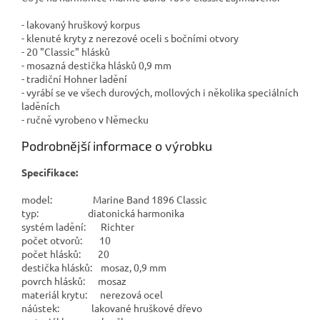
- lakovaný hruškový korpus
- klenuté kryty z nerezové oceli s bočními otvory
- 20 "Classic" hlásků
- mosazná destička hlásků 0,9 mm
- tradiční Hohner ladění
- vyrábí se ve všech durových, mollových i několika speciálních
laděních
- ručně vyrobeno v Německu
Podrobnější informace o výrobku
Specifikace:
model: Marine Band 1896 Classic
typ: diatonická harmonika
systém ladění: Richter
počet otvorů: 10
počet hlásků: 20
destička hlásků: mosaz, 0,9 mm
povrch hlásků: mosaz
materiál krytu: nerezová ocel
náústek: lakované hruškové dřevo