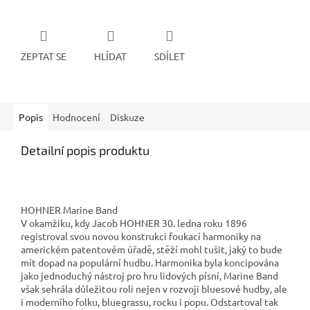
ZEPTAT SE
HLÍDAT
SDÍLET
Popis
Hodnocení
Diskuze
Detailní popis produktu
HOHNER Marine Band
V okamžiku, kdy Jacob HOHNER 30. ledna roku 1896
registroval svou novou konstrukci foukací harmoniky na
americkém patentovém úřadě, stěží mohl tušit, jaký to bude
mít dopad na populární hudbu. Harmonika byla koncipována
jako jednoduchý nástroj pro hru lidových písní, Marine Band
však sehrála důležitou roli nejen v rozvoji bluesové hudby, ale
i moderního folku, bluegrassu, rocku i popu. Odstartoval tak