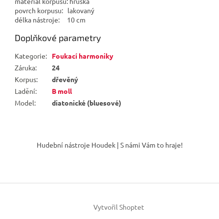
materiál korpusu: hruška
povrch korpusu: lakovaný
délka nástroje: 10 cm
Doplňkové parametry
Kategorie
:
Foukací harmoniky
Záruka
:
24
Korpus
:
dřevěný
Ladění
:
B moll
Model
:
diatonické (bluesové)
Z
á
Hudební nástroje Houdek | S námi Vám to hraje!
p
a
t
í
Vytvořil Shoptet