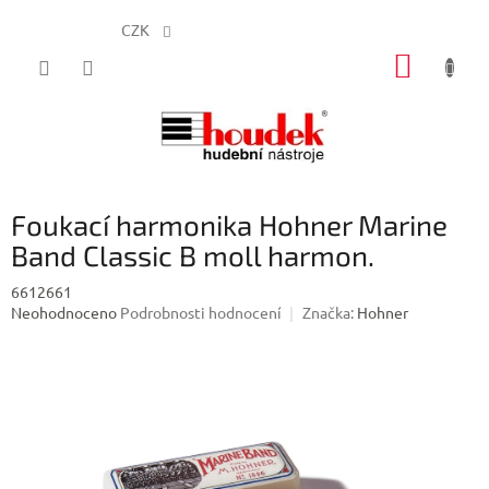
CZK
Přejít
NÁKUP
na
obsah
KOŠÍK
Foukací harmonika Hohner Marine
Band Classic B moll harmon.
6612661
Průměrné
Neohodnoceno
Podrobnosti hodnocení
Značka:
Hohner
hodnocení
produktu
je
0,0
z
5
hvězdiček.