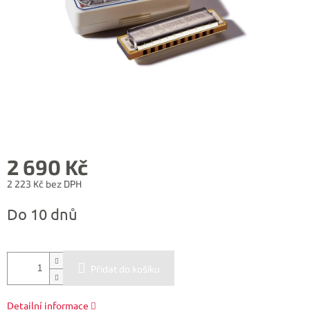
2 690 Kč
2 223 Kč bez DPH
Měrná
Do 10 dnů
cena:
Přidat do košíku
Detailní informace