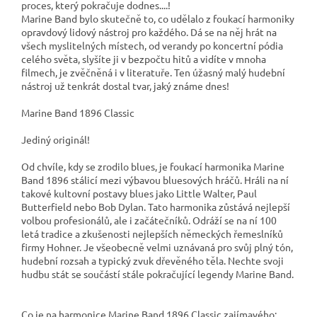
proces, který pokračuje dodnes....!
Marine Band bylo skutečně to, co udělalo z foukací harmoniky
opravdový lidový nástroj pro každého. Dá se na něj hrát na
všech myslitelných místech, od verandy po koncertní pódia
celého světa, slyšíte ji v bezpočtu hitů a vidíte v mnoha
filmech, je zvěčněná i v literatuře. Ten úžasný malý hudební
nástroj už tenkrát dostal tvar, jaký známe dnes!
Marine Band 1896 Classic
Jediný originál!
Od chvíle, kdy se zrodilo blues, je foukací harmonika Marine
Band 1896 stálicí mezi výbavou bluesových hráčů. Hráli na ní
takové kultovní postavy blues jako Little Walter, Paul
Butterfield nebo Bob Dylan. Tato harmonika zůstává nejlepší
volbou profesionálů, ale i začátečníků. Odráží se na ní 100
letá tradice a zkušenosti nejlepších německých řemeslníků
firmy Hohner. Je všeobecně velmi uznávaná pro svůj plný tón,
hudební rozsah a typický zvuk dřevěného těla. Nechte svoji
hudbu stát se součástí stále pokračující legendy Marine Band.
Co je na harmonice Marine Band 1896 Classic zajímavého: