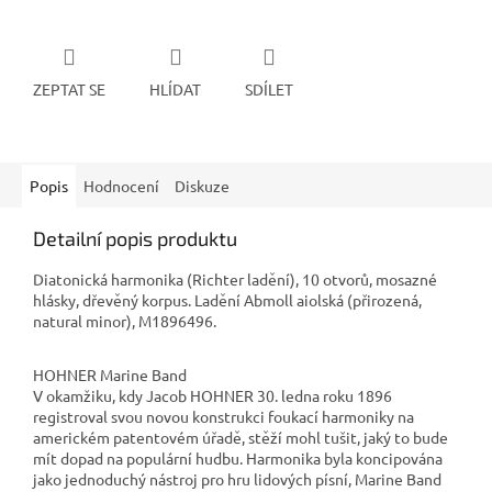
ZEPTAT SE
HLÍDAT
SDÍLET
Popis
Hodnocení
Diskuze
Detailní popis produktu
Diatonická harmonika (Richter ladění), 10 otvorů, mosazné
hlásky, dřevěný korpus. Ladění Abmoll aiolská (přirozená,
natural minor), M1896496.
HOHNER Marine Band
V okamžiku, kdy Jacob HOHNER 30. ledna roku 1896
registroval svou novou konstrukci foukací harmoniky na
americkém patentovém úřadě, stěží mohl tušit, jaký to bude
mít dopad na populární hudbu. Harmonika byla koncipována
jako jednoduchý nástroj pro hru lidových písní, Marine Band