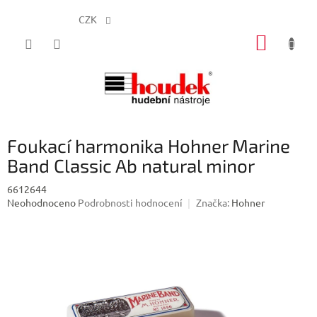
CZK
Přejít
NÁKUP
na
obsah
KOŠÍK
Foukací harmonika Hohner Marine
Band Classic Ab natural minor
6612644
Průměrné
Neohodnoceno
Podrobnosti hodnocení
Značka:
Hohner
hodnocení
produktu
je
0,0
z
5
hvězdiček.