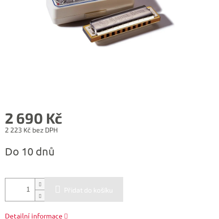
2 690 Kč
2 223 Kč bez DPH
Měrná
Do 10 dnů
cena:
Přidat do košíku
Detailní informace