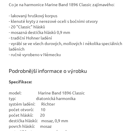
Co je na harmonice Marine Band 1896 Classic zajímavého:
- lakovaný hruškový korpus
- klenuté kryty z nerezové oceli s bočními otvory
- 20 "Classic" hlásků
- mosazná destička hlásků 0,9 mm
- tradiční Hohner ladění
- vyrábí se ve všech durových, mollových i několika speciálních
laděních
- ručně vyrobeno v Německu
Podrobnější informace o výrobku
Specifikace:
model: Marine Band 1896 Classic
typ: diatonická harmonika
systém ladění: Richter
počet otvorů: 10
počet hlásků: 20
destička hlásků: mosaz, 0,9 mm
povrch hlásků: mosaz