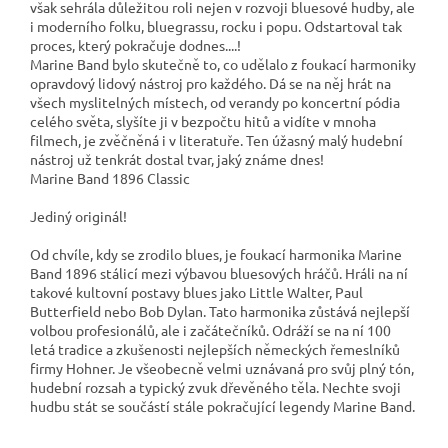
však sehrála důležitou roli nejen v rozvoji bluesové hudby, ale
i moderního folku, bluegrassu, rocku i popu. Odstartoval tak
proces, který pokračuje dodnes....!
Marine Band bylo skutečně to, co udělalo z foukací harmoniky
opravdový lidový nástroj pro každého. Dá se na něj hrát na
všech myslitelných místech, od verandy po koncertní pódia
celého světa, slyšíte ji v bezpočtu hitů a vidíte v mnoha
filmech, je zvěčněná i v literatuře. Ten úžasný malý hudební
nástroj už tenkrát dostal tvar, jaký známe dnes!
Marine Band 1896 Classic
Jediný originál!
Od chvíle, kdy se zrodilo blues, je foukací harmonika Marine
Band 1896 stálicí mezi výbavou bluesových hráčů. Hráli na ní
takové kultovní postavy blues jako Little Walter, Paul
Butterfield nebo Bob Dylan. Tato harmonika zůstává nejlepší
volbou profesionálů, ale i začátečníků. Odráží se na ní 100
letá tradice a zkušenosti nejlepších německých řemeslníků
firmy Hohner. Je všeobecně velmi uznávaná pro svůj plný tón,
hudební rozsah a typický zvuk dřevěného těla. Nechte svoji
hudbu stát se součástí stále pokračující legendy Marine Band.