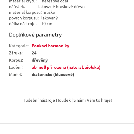
materiál krytu: nerezová ocel
náústek: lakované hruškové dřevo
materiál korpusu: hruška
povrch korpusu: lakovaný
délka nástroje: 10 cm
Doplňkové parametry
Kategorie
:
Foukací harmoniky
Záruka
:
24
Korpus
:
dřevěný
Ladění
:
ab moll přirozená (natural, aiolská)
Model
:
diatonické (bluesové)
Z
á
Hudební nástroje Houdek | S námi Vám to hraje!
p
a
t
í