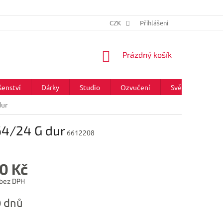
CZK
Přihlášení
NÁKUPNÍ
Prázdný košík
KOŠÍK
šenství
Dárky
Studio
Ozvučení
Světla
Zna
dur
64/24 G dur
6612208
0 Kč
 bez DPH
0 dnů