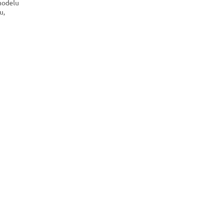
modelu
u,