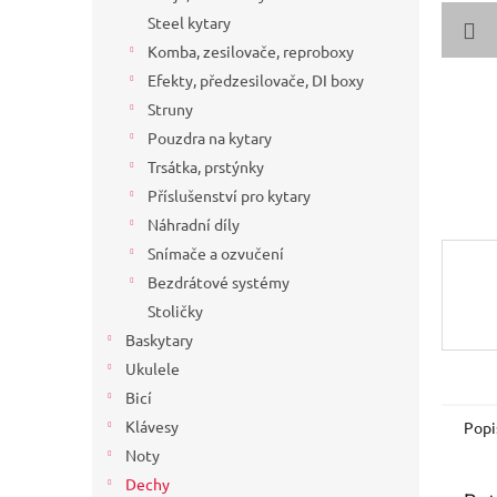
a
Steel kytary
n
Komba, zesilovače, reproboxy
e
Efekty, předzesilovače, DI boxy
l
Struny
Pouzdra na kytary
Trsátka, prstýnky
Příslušenství pro kytary
Náhradní díly
Snímače a ozvučení
Bezdrátové systémy
Stoličky
Baskytary
Ukulele
Bicí
Klávesy
Popi
Noty
Dechy