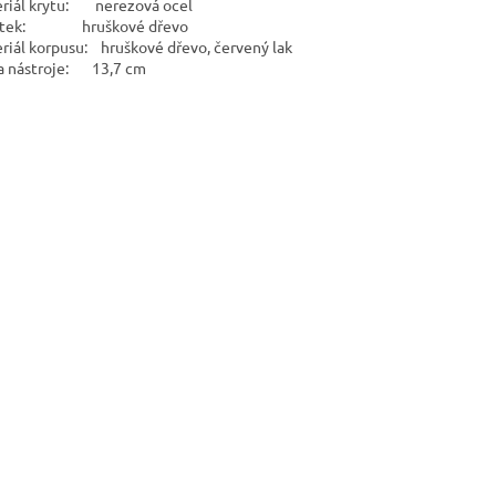
riál krytu: nerezová ocel
stek: hruškové dřevo
riál korpusu: hruškové dřevo, červený lak
a nástroje: 13,7 cm