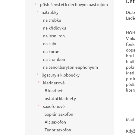
Det
příslušenství k dechovým nástrojům
Diat
nátrubky
Ladě
na trubku
na křídlovku
HOH
na lesní roh
V ok
na tubu
fouk
dopa
na kornet
hru 
na trombon
hudb
pokr
na tenor,baryton,euphonyum
Mari
ligatury a kloboučky
pro 
klarinetové
pódi
lite
B klarinet
ostatní klarinety
saxofonové
Soprán saxofon
Mari
Alt saxofon
Tenor saxofon
Když