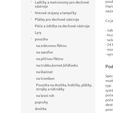
použ
Ladičky a metronomy pro dechové
Mari
nástroje
nezm
Notové stojany a lampičky
Plátky pro dechové nástroje
Co j
Péče a údržba na dechové nástroje
- na
Lyry
- hr
pouzdra
- se
- 24
na zobcovou flétnu
- mo
na saxofon
- vy
na příčnou flétnu
na trubku,kornet,křídlovku
Pod
na klarinet
Spec
na trombon
mod
Pouzdra na dusítka, hubičky, plátky,
typ
strojky a nátrubky
syst
poč
na lesní roh
poče
popruhy
dest
dusítka
povr