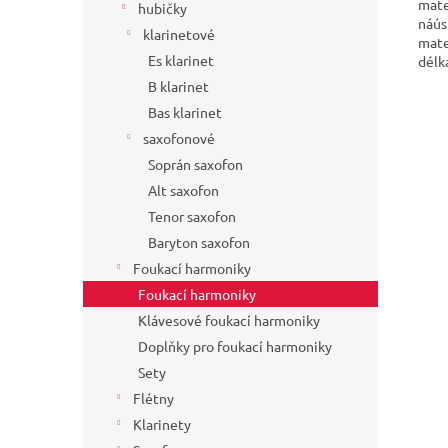
mate
hubičky
náú
klarinetové
mate
Es klarinet
délk
B klarinet
Bas klarinet
saxofonové
Soprán saxofon
Alt saxofon
Tenor saxofon
Baryton saxofon
Foukací harmoniky
Foukací harmoniky
Klávesové foukací harmoniky
Doplňky pro foukací harmoniky
Sety
Flétny
Klarinety