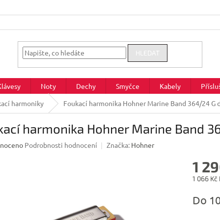
HLEDAT
Klávesy
Noty
Dechy
Smyčce
Kabely
Příslu
ací harmoniky
Foukací harmonika Hohner Marine Band 364/24 G 
kací harmonika Hohner Marine Band 3
né
noceno
Podrobnosti hodnocení
Značka:
Hohner
ení
1 29
u
1 066 Kč
Měrná
Do 1
cena:
ek.