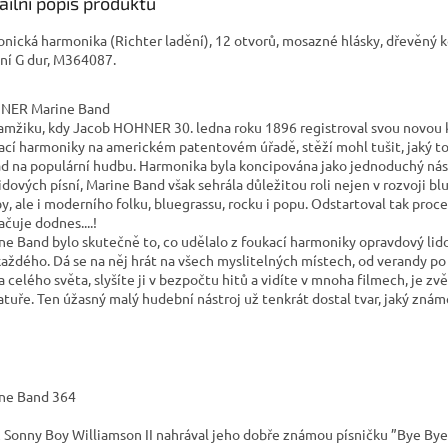
ailní popis produktu
onická harmonika (Richter ladění), 12 otvorů, mosazné hlásky, dřevěný k
ní G dur, M364087.
NER Marine Band
amžiku, kdy Jacob HOHNER 30. ledna roku 1896 registroval svou novou 
ací harmoniky na americkém patentovém úřadě, stěží mohl tušit, jaký t
d na populární hudbu. Harmonika byla koncipována jako jednoduchý nás
lidových písní, Marine Band však sehrála důležitou roli nejen v rozvoji b
y, ale i moderního folku, bluegrassu, rocku i popu. Odstartoval tak proce
ačuje dodnes....!
ne Band bylo skutečně to, co udělalo z foukací harmoniky opravdový lid
každého. Dá se na něj hrát na všech myslitelných místech, od verandy po
a celého světa, slyšíte ji v bezpočtu hitů a vidíte v mnoha filmech, je zv
ratuře. Ten úžasný malý hudební nástroj už tenkrát dostal tvar, jaký znám
ne Band 364
 Sonny Boy Williamson II nahrával jeho dobře známou písničku ”Bye Bye 