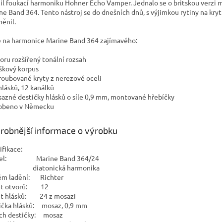
il foukací harmoniku Hohner Echo Vamper. Jednalo se o britskou verzi 
ne Band 364. Tento nástroj se do dnešních dnů, s výjimkou rytiny na kryt
ěnil.
e na harmonice Marine Band 364 zajímavého:
horu rozšířený tonální rozsah
uškový korpus
šroubované kryty z nerezové oceli
 hlásků, 12 kanálků
sazné destičky hlásků o síle 0,9 mm, montované hřebíčky
robeno v Německu
robnější informace o výrobku
ifikace:
el: Marine Band 364/24
: diatonická harmonika
ém ladění: Richter
et otvorů: 12
t hlásků: 24 z mosazi
ička hlásků: mosaz, 0,9 mm
ch destičky: mosaz