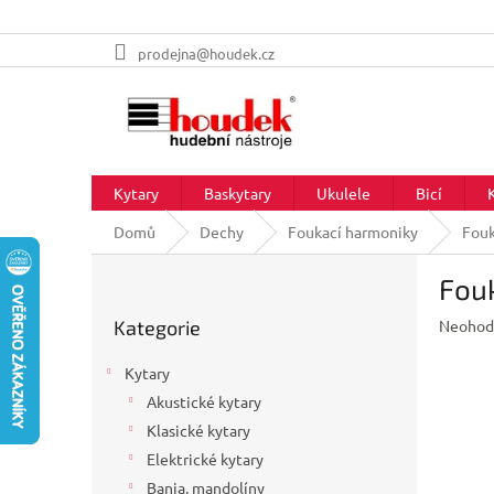
Přejít
prodejna@houdek.cz
na
obsah
Kytary
Baskytary
Ukulele
Bicí
Domů
Dechy
Foukací harmoniky
Fouk
P
Fou
o
Přeskočit
s
Průměr
Kategorie
Neohod
kategorie
t
hodnoc
r
produkt
Kytary
a
je
Akustické kytary
n
0,0
z
Klasické kytary
n
5
í
Elektrické kytary
hvězdič
p
Banja, mandolíny