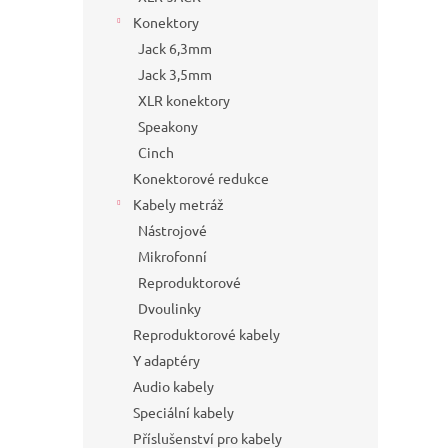
Konektory
Jack 6,3mm
Jack 3,5mm
XLR konektory
Speakony
Cinch
Konektorové redukce
Kabely metráž
Nástrojové
Mikrofonní
Reproduktorové
Dvoulinky
Reproduktorové kabely
Y adaptéry
Audio kabely
Speciální kabely
Příslušenství pro kabely