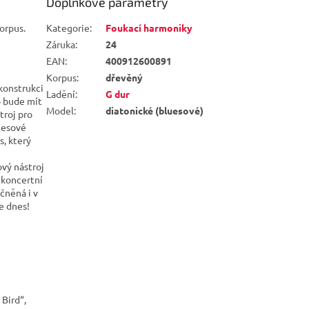
Doplňkové parametry
orpus.
Kategorie
:
Foukací harmoniky
Záruka
:
24
EAN
:
400912600891
Korpus
:
dřevěný
konstrukci
Ladění
:
G dur
o bude mít
Model
:
diatonické (bluesové)
troj pro
luesové
s, který
ový nástroj
 koncertní
ěčněná i v
e dnes!
Bird“,