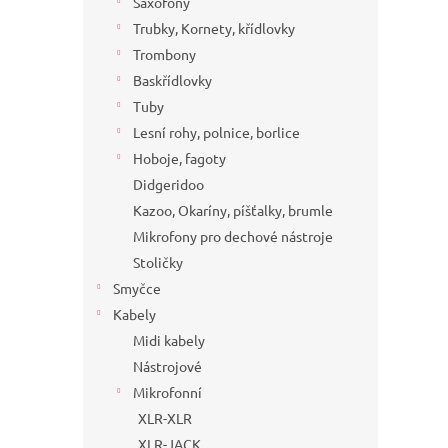
Saxofony
Trubky, Kornety, křídlovky
Trombony
Baskřídlovky
Tuby
Lesní rohy, polnice, borlice
Hoboje, fagoty
Didgeridoo
Kazoo, Okaríny, píšťalky, brumle
Mikrofony pro dechové nástroje
Stoličky
Smyčce
Kabely
Midi kabely
Nástrojové
Mikrofonní
XLR-XLR
XLR-JACK