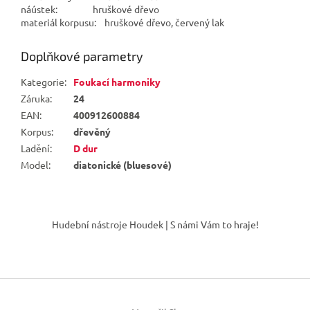
náústek: hruškové dřevo
materiál korpusu: hruškové dřevo, červený lak
Doplňkové parametry
Kategorie
:
Foukací harmoniky
Záruka
:
24
EAN
:
400912600884
Korpus
:
dřevěný
Ladění
:
D dur
Model
:
diatonické (bluesové)
Z
á
Hudební nástroje Houdek | S námi Vám to hraje!
p
a
t
í