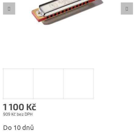
1 100 Kč
909 Kč bez DPH
Měrná
Do 10 dnů
cena: