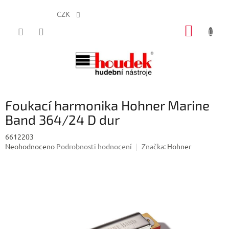
CZK
Přejít
NÁKUP
na
obsah
KOŠÍK
Foukací harmonika Hohner Marine
Band 364/24 D dur
6612203
Průměrné
Neohodnoceno
Podrobnosti hodnocení
Značka:
Hohner
hodnocení
produktu
je
0,0
z
5
hvězdiček.