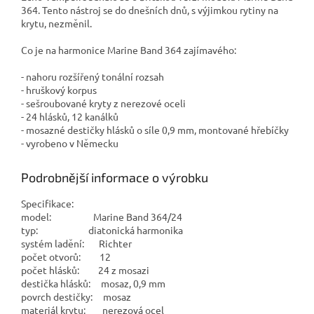
364. Tento nástroj se do dnešních dnů, s výjimkou rytiny na
krytu, nezměnil.
Co je na harmonice Marine Band 364 zajímavého:
- nahoru rozšířený tonální rozsah
- hruškový korpus
- sešroubované kryty z nerezové oceli
- 24 hlásků, 12 kanálků
- mosazné destičky hlásků o síle 0,9 mm, montované hřebíčky
- vyrobeno v Německu
Podrobnější informace o výrobku
Specifikace:
model: Marine Band 364/24
typ: diatonická harmonika
systém ladění: Richter
počet otvorů: 12
počet hlásků: 24 z mosazi
destička hlásků: mosaz, 0,9 mm
povrch destičky: mosaz
materiál krytu: nerezová ocel