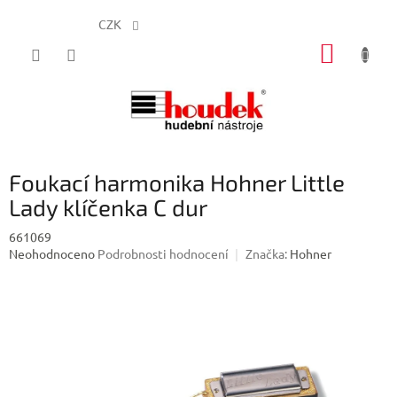
CZK
Přejít
NÁKUP
na
obsah
KOŠÍK
Foukací harmonika Hohner Little
Lady klíčenka C dur
661069
Průměrné
Neohodnoceno
Podrobnosti hodnocení
Značka:
Hohner
hodnocení
produktu
je
0,0
z
5
hvězdiček.