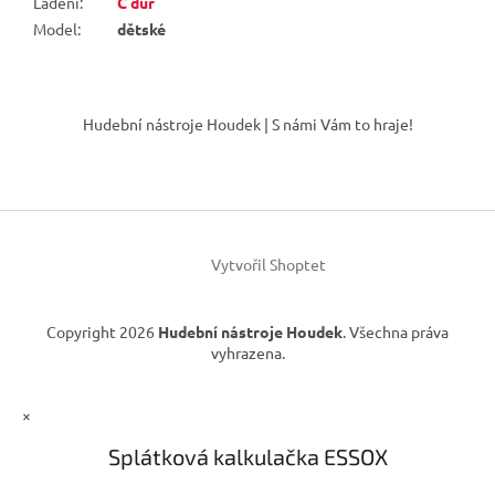
Ladění
:
C dur
Model
:
dětské
Z
á
Hudební nástroje Houdek | S námi Vám to hraje!
p
a
t
í
Vytvořil Shoptet
Copyright 2026
Hudební nástroje Houdek
. Všechna práva
vyhrazena.
×
Splátková kalkulačka ESSOX