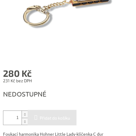
280 Kč
231 Kč bez DPH
Měrná
NEDOSTUPNÉ
cena:
Přidat do košíku
Foukací harmonika Hohner Little Lady-klíčenka C dur