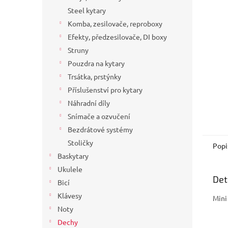
a
Steel kytary
n
Komba, zesilovače, reproboxy
e
Efekty, předzesilovače, DI boxy
l
Struny
Pouzdra na kytary
Trsátka, prstýnky
Příslušenství pro kytary
Náhradní díly
Snímače a ozvučení
Bezdrátové systémy
Stoličky
Popi
Baskytary
Ukulele
Det
Bicí
Klávesy
Mini
Noty
Dechy