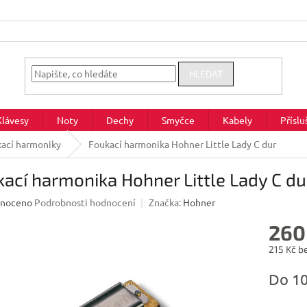
HLEDAT
Klávesy
Noty
Dechy
Smyčce
Kabely
Příslu
ací harmoniky
Foukací harmonika Hohner Little Lady C dur
ací harmonika Hohner Little Lady C du
né
noceno
Podrobnosti hodnocení
Značka:
Hohner
ení
260
u
215 Kč b
Měrná
Do 1
cena:
ek.