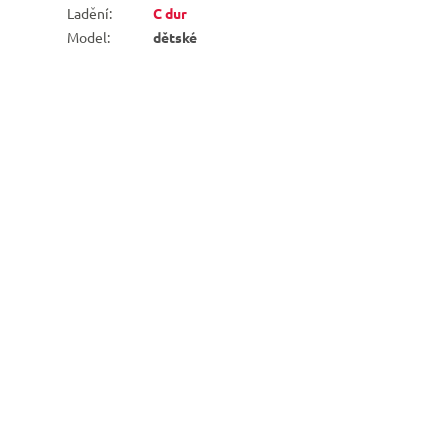
Ladění
:
C dur
Model
:
dětské