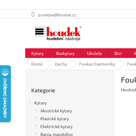
Přejít
prodejna@houdek.cz
na
obsah
Kytary
Baskytary
Ukulele
Bicí
Domů
Dechy
Foukací harmoniky
Fouk
P
Fouk
o
Přeskočit
s
Průměr
Kategorie
Neohod
kategorie
t
hodnoc
r
produkt
Kytary
a
je
Akustické kytary
n
0,0
z
Klasické kytary
n
5
í
Elektrické kytary
hvězdič
p
Banja, mandolíny