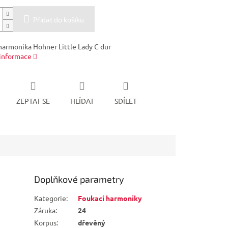
Přidat do košíku
harmonika Hohner Little Lady C dur
 informace
ZEPTAT SE
HLÍDAT
SDÍLET
Doplňkové parametry
Kategorie
:
Foukací harmoniky
Záruka
:
24
Korpus
:
dřevěný