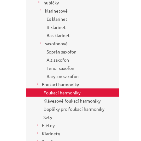
hubičky
klarinetové
Es klarinet
B klarinet
Bas klarinet
saxofonové
Soprán saxofon
Alt saxofon
Tenor saxofon
Baryton saxofon
Foukací harmoniky
Foukací harmoniky
Klávesové foukací harmoniky
Doplňky pro foukací harmoniky
Sety
Flétny
Klarinety