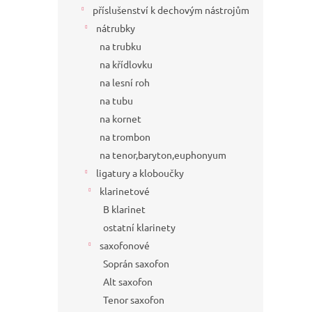
příslušenství k dechovým nástrojům
nátrubky
na trubku
na křídlovku
na lesní roh
na tubu
na kornet
na trombon
na tenor,baryton,euphonyum
ligatury a kloboučky
klarinetové
B klarinet
ostatní klarinety
saxofonové
Soprán saxofon
Alt saxofon
Tenor saxofon