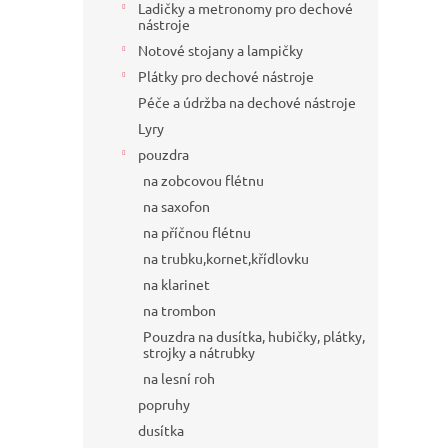
Ladičky a metronomy pro dechové
nástroje
Notové stojany a lampičky
Plátky pro dechové nástroje
Péče a údržba na dechové nástroje
Lyry
pouzdra
na zobcovou flétnu
na saxofon
na příčnou flétnu
na trubku,kornet,křídlovku
na klarinet
na trombon
Pouzdra na dusítka, hubičky, plátky,
strojky a nátrubky
na lesní roh
popruhy
dusítka