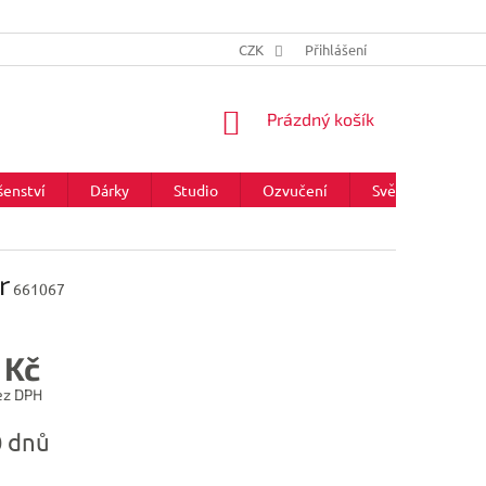
CZK
Přihlášení
NÁKUPNÍ
Prázdný košík
KOŠÍK
šenství
Dárky
Studio
Ozvučení
Světla
Zna
r
661067
 Kč
ez DPH
0 dnů