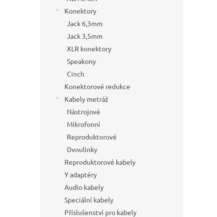
Konektory
Jack 6,3mm
Jack 3,5mm
XLR konektory
Speakony
Cinch
Konektorové redukce
Kabely metráž
Nástrojové
Mikrofonní
Reproduktorové
Dvoulinky
Reproduktorové kabely
Y adaptéry
Audio kabely
Speciální kabely
Příslušenství pro kabely