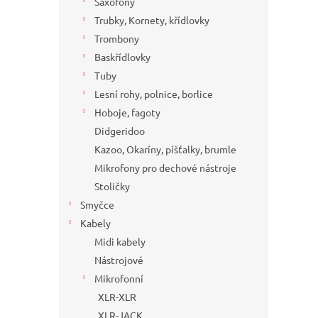
Saxofony
Trubky, Kornety, křídlovky
Trombony
Baskřídlovky
Tuby
Lesní rohy, polnice, borlice
Hoboje, fagoty
Didgeridoo
Kazoo, Okaríny, píšťalky, brumle
Mikrofony pro dechové nástroje
Stoličky
Smyčce
Kabely
Midi kabely
Nástrojové
Mikrofonní
XLR-XLR
XLR-JACK