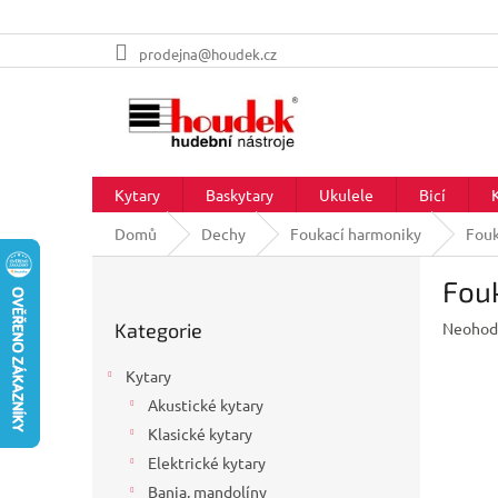
Přejít
prodejna@houdek.cz
na
obsah
Kytary
Baskytary
Ukulele
Bicí
Domů
Dechy
Foukací harmoniky
Fouk
P
Fouk
o
Přeskočit
s
Průměr
Kategorie
Neohod
kategorie
t
hodnoc
r
produkt
Kytary
a
je
Akustické kytary
n
0,0
z
Klasické kytary
n
5
í
Elektrické kytary
hvězdič
p
Banja, mandolíny