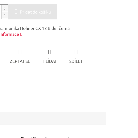
Přidat do košíku
harmonika Hohner CX 12 B dur černá
 informace
ZEPTAT SE
HLÍDAT
SDÍLET