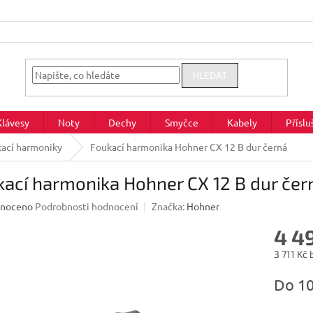
HLEDAT
Klávesy
Noty
Dechy
Smyčce
Kabely
Příslu
ací harmoniky
Foukací harmonika Hohner CX 12 B dur černá
ací harmonika Hohner CX 12 B dur čer
né
noceno
Podrobnosti hodnocení
Značka:
Hohner
ení
4 4
u
3 711 Kč
Měrná
Do 1
cena:
ek.