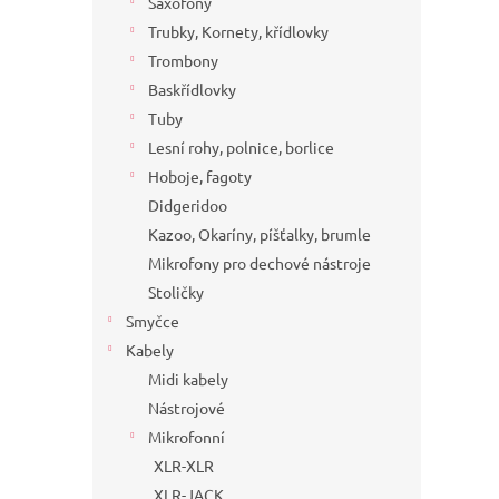
Saxofony
Trubky, Kornety, křídlovky
Trombony
Baskřídlovky
Tuby
Lesní rohy, polnice, borlice
Hoboje, fagoty
Didgeridoo
Kazoo, Okaríny, píšťalky, brumle
Mikrofony pro dechové nástroje
Stoličky
Smyčce
Kabely
Midi kabely
Nástrojové
Mikrofonní
XLR-XLR
XLR-JACK