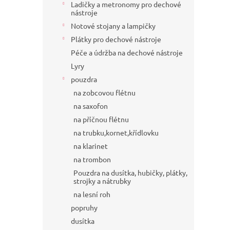
Ladičky a metronomy pro dechové
nástroje
Notové stojany a lampičky
Plátky pro dechové nástroje
Péče a údržba na dechové nástroje
Lyry
pouzdra
na zobcovou flétnu
na saxofon
na příčnou flétnu
na trubku,kornet,křídlovku
na klarinet
na trombon
Pouzdra na dusítka, hubičky, plátky,
strojky a nátrubky
na lesní roh
popruhy
dusítka