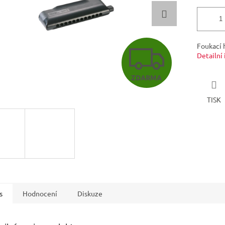
Z
Foukací 
Detailní
ZDARMA
D
TISK
A
R
M
s
Hodnocení
Diskuze