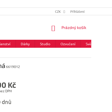
CZK
Přihlášení
NÁKUPNÍ
Prázdný košík
KOŠÍK
šenství
Dárky
Studio
Ozvučení
Světla
Zna
ná
6619012
90 Kč
 bez DPH
0 dnů