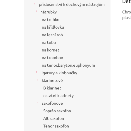
Det
příslušenství k dechovým nástrojům
Chro
nátrubky
plas
na trubku
na křídlovku
na lesní roh
na tubu
na kornet
na trombon
na tenor,baryton,euphonyum
ligatury a kloboučky
klarinetové
B klarinet
ostatní klarinety
saxofonové
Soprán saxofon
Alt saxofon
Tenor saxofon