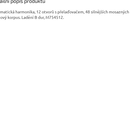
A
ailní popis produktu
matická harmonika, 12 otvorů s přelaďovačem, 48 silnějších mosazných 
tový korpus. Ladění B dur, M754512.