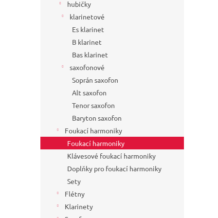
hubičky
klarinetové
Es klarinet
B klarinet
Bas klarinet
saxofonové
Soprán saxofon
Alt saxofon
Tenor saxofon
Baryton saxofon
Foukací harmoniky
Foukací harmoniky
Klávesové foukací harmoniky
Doplňky pro foukací harmoniky
Sety
Flétny
Klarinety