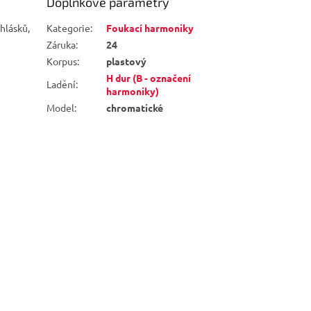
Doplňkové parametry
hlásků,
Kategorie
:
Foukací harmoniky
Záruka
:
24
Korpus
:
plastový
H dur (B - označení
Ladění
:
harmoniky)
Model
:
chromatické