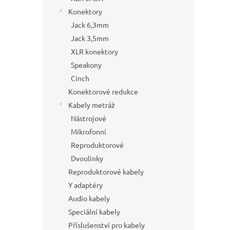
Konektory
Jack 6,3mm
Jack 3,5mm
XLR konektory
Speakony
Cinch
Konektorové redukce
Kabely metráž
Nástrojové
Mikrofonní
Reproduktorové
Dvoulinky
Reproduktorové kabely
Y adaptéry
Audio kabely
Speciální kabely
Příslušenství pro kabely