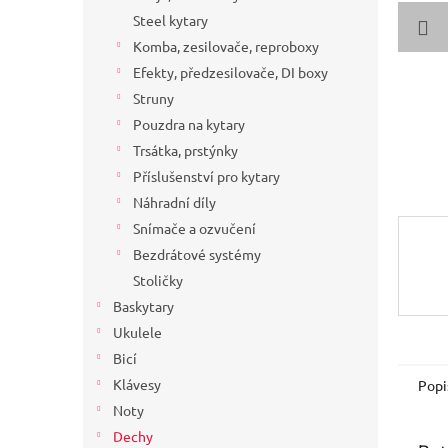
a
Steel kytary
n
Komba, zesilovače, reproboxy
e
Efekty, předzesilovače, DI boxy
l
Struny
Pouzdra na kytary
Trsátka, prstýnky
Příslušenství pro kytary
Náhradní díly
Snímače a ozvučení
Bezdrátové systémy
Stoličky
Baskytary
Ukulele
Bicí
Klávesy
Popi
Noty
Dechy