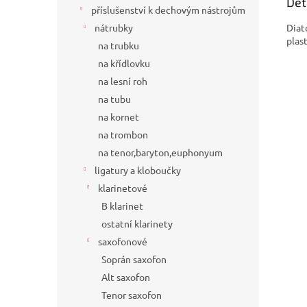
Det
příslušenství k dechovým nástrojům
Diat
nátrubky
plas
na trubku
na křídlovku
na lesní roh
na tubu
na kornet
na trombon
na tenor,baryton,euphonyum
ligatury a kloboučky
klarinetové
B klarinet
ostatní klarinety
saxofonové
Soprán saxofon
Alt saxofon
Tenor saxofon