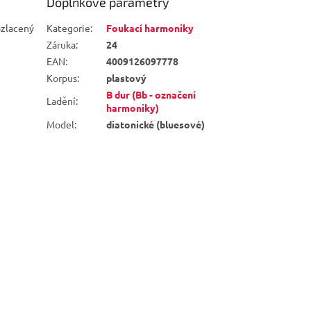
Doplňkové parametry
ozlacený
Kategorie
:
Foukací harmoniky
Záruka
:
24
EAN
:
4009126097778
Korpus
:
plastový
B dur (Bb - označení
Ladění
:
harmoniky)
Model
:
diatonické (bluesové)