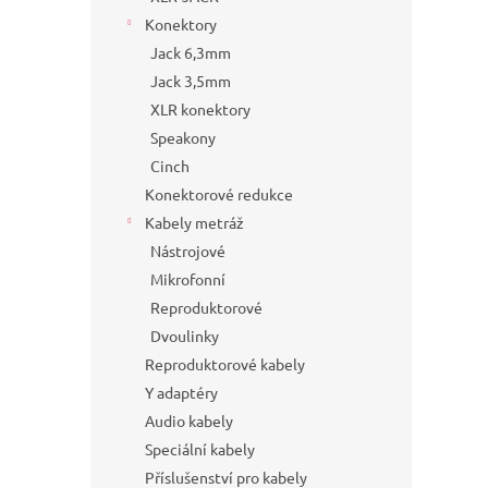
Konektory
Jack 6,3mm
Jack 3,5mm
XLR konektory
Speakony
Cinch
Konektorové redukce
Kabely metráž
Nástrojové
Mikrofonní
Reproduktorové
Dvoulinky
Reproduktorové kabely
Y adaptéry
Audio kabely
Speciální kabely
Příslušenství pro kabely