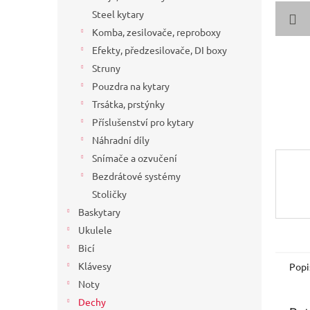
a
Steel kytary
n
Komba, zesilovače, reproboxy
e
Efekty, předzesilovače, DI boxy
l
Struny
Pouzdra na kytary
Trsátka, prstýnky
Příslušenství pro kytary
Náhradní díly
Snímače a ozvučení
Bezdrátové systémy
Stoličky
Baskytary
Ukulele
Bicí
Klávesy
Popi
Noty
Dechy