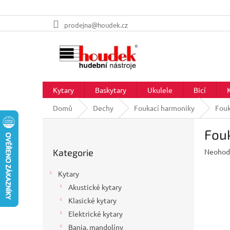
Přejít
prodejna@houdek.cz
na
obsah
Kytary
Baskytary
Ukulele
Bicí
Domů
Dechy
Foukací harmoniky
Fouk
P
Fou
o
Přeskočit
s
Průměr
Kategorie
Neohod
kategorie
t
hodnoc
r
produkt
Kytary
a
je
Akustické kytary
n
0,0
z
Klasické kytary
n
5
í
Elektrické kytary
hvězdič
p
Banja, mandolíny