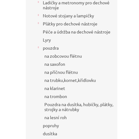
Ladičky a metronomy pro dechové
nástroje
Notové stojany a lampičky
Plátky pro dechové nástroje
Péče a údržba na dechové nástroje
Lyry
pouzdra
na zobcovou flétnu
na saxofon
na příčnou flétnu
na trubku,kornet,křídlovku
na klarinet
na trombon
Pouzdra na dusítka, hubičky, plátky,
strojky a nátrubky
na lesní roh
popruhy
dusítka