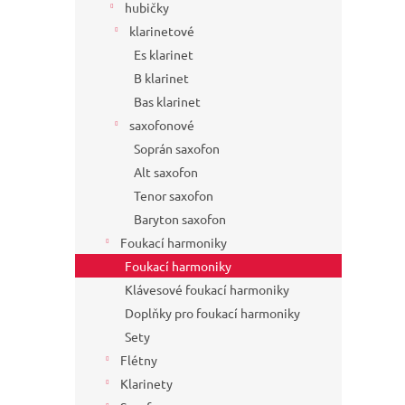
hubičky
klarinetové
Es klarinet
B klarinet
Bas klarinet
saxofonové
Soprán saxofon
Alt saxofon
Tenor saxofon
Baryton saxofon
Foukací harmoniky
Foukací harmoniky
Klávesové foukací harmoniky
Doplňky pro foukací harmoniky
Sety
Flétny
Klarinety