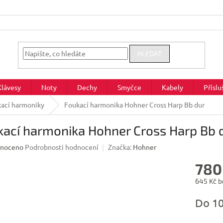
HLEDAT
Klávesy
Noty
Dechy
Smyčce
Kabely
Příslu
ací harmoniky
Foukací harmonika Hohner Cross Harp Bb dur
kací harmonika Hohner Cross Harp Bb 
né
noceno
Podrobnosti hodnocení
Značka:
Hohner
ení
780
u
645 Kč b
Měrná
Do 1
cena:
ek.