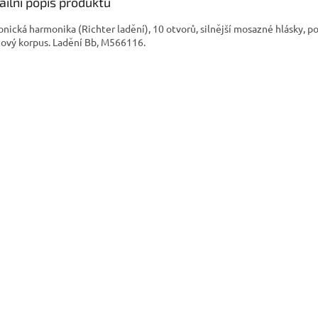
ailní popis produktu
onická harmonika (Richter ladění), 10 otvorů, silnější mosazné hlásky, p
tový korpus. Ladění Bb, M566116.