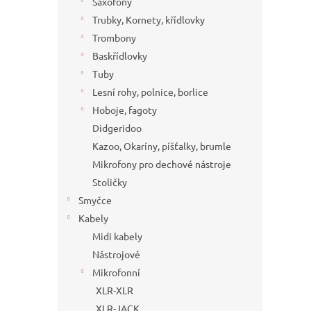
Saxofony
Trubky, Kornety, křídlovky
Trombony
Baskřídlovky
Tuby
Lesní rohy, polnice, borlice
Hoboje, fagoty
Didgeridoo
Kazoo, Okaríny, píšťalky, brumle
Mikrofony pro dechové nástroje
Stoličky
Smyčce
Kabely
Midi kabely
Nástrojové
Mikrofonní
XLR-XLR
XLR-JACK