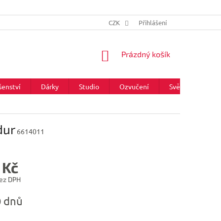
CZK
Přihlášení
NÁKUPNÍ
Prázdný košík
KOŠÍK
šenství
Dárky
Studio
Ozvučení
Světla
Zna
dur
6614011
 Kč
ez DPH
0 dnů