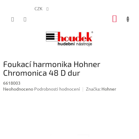
CZK
Přejít
NÁKUP
na
obsah
KOŠÍK
Foukací harmonika Hohner
Chromonica 48 D dur
6618003
Průměrné
Neohodnoceno
Podrobnosti hodnocení
Značka:
Hohner
hodnocení
produktu
je
0,0
z
5
hvězdiček.