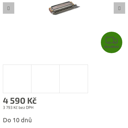
Z
ZDARMA
D
A
R
M
A
4 590 Kč
3 793 Kč bez DPH
Měrná
Do 10 dnů
cena: