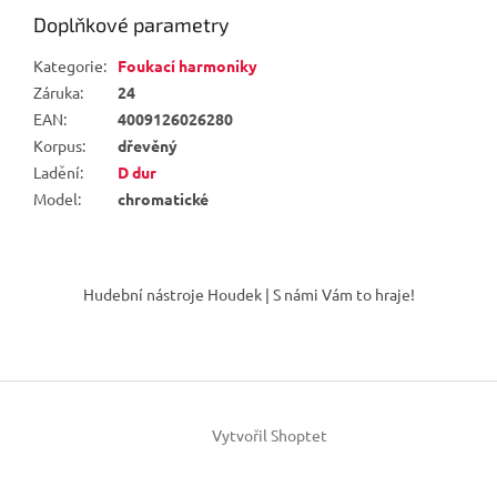
Doplňkové parametry
Kategorie
:
Foukací harmoniky
Záruka
:
24
EAN
:
4009126026280
Korpus
:
dřevěný
Ladění
:
D dur
Model
:
chromatické
Z
á
Hudební nástroje Houdek | S námi Vám to hraje!
p
a
t
í
Vytvořil Shoptet