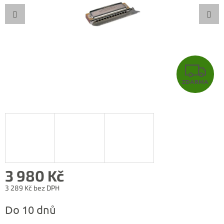
Z
ZDARMA
D
A
R
M
A
3 980 Kč
3 289 Kč bez DPH
Měrná
Do 10 dnů
cena: