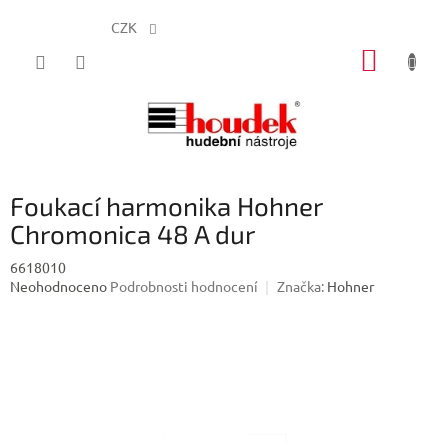
CZK
Přejít
NÁKUP
na
obsah
KOŠÍK
Foukací harmonika Hohner
Chromonica 48 A dur
6618010
Průměrné
Neohodnoceno
Podrobnosti hodnocení
Značka:
Hohner
hodnocení
produktu
je
0,0
z
5
hvězdiček.