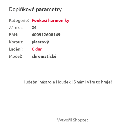
Doplňkové parametry
Kategorie
:
Foukací harmoniky
Záruka
:
24
EAN
:
400912608149
Korpus
:
plastový
Ladění
:
C dur
Model
:
chromatické
Z
á
Hudební nástroje Houdek | S námi Vám to hraje!
p
a
t
í
Vytvořil Shoptet