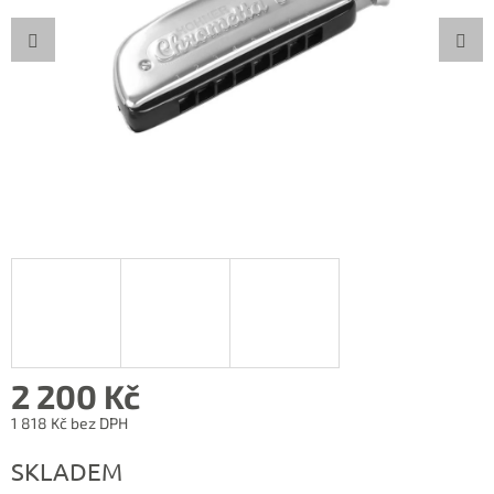
2 200 Kč
1 818 Kč bez DPH
Měrná
SKLADEM
cena: