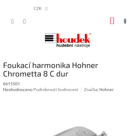
CZK
Přejít
NÁKUP
na
obsah
KOŠÍK
Foukací harmonika Hohner
Chrometta 8 C dur
6615501
Průměrné
Neohodnoceno
Podrobnosti hodnocení
Značka:
Hohner
hodnocení
produktu
je
0,0
z
5
hvězdiček.