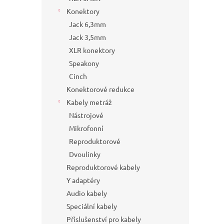
Konektory
Jack 6,3mm
Jack 3,5mm
XLR konektory
Speakony
Cinch
Konektorové redukce
Kabely metráž
Nástrojové
Mikrofonní
Reproduktorové
Dvoulinky
Reproduktorové kabely
Y adaptéry
Audio kabely
Speciální kabely
Příslušenství pro kabely