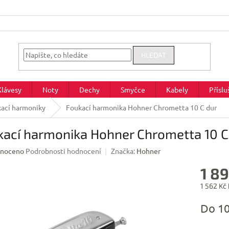
HLEDAT
Klávesy
Noty
Dechy
Smyčce
Kabely
Příslu
ací harmoniky
Foukací harmonika Hohner Chrometta 10 C dur
kací harmonika Hohner Chrometta 10 C
né
noceno
Podrobnosti hodnocení
Značka:
Hohner
ení
1 8
u
1 562 Kč
Měrná
Do 1
cena:
ek.