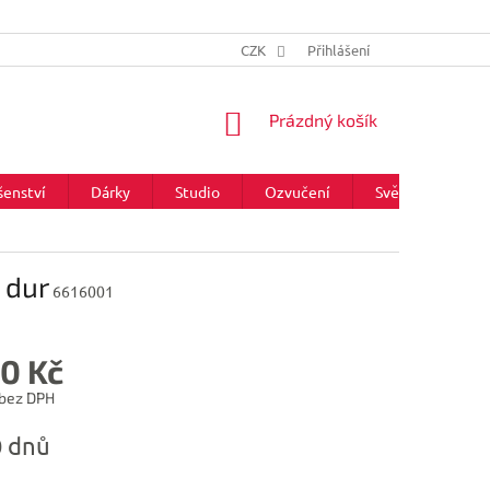
CZK
Přihlášení
NÁKUPNÍ
Prázdný košík
KOŠÍK
šenství
Dárky
Studio
Ozvučení
Světla
Zna
 dur
6616001
90 Kč
 bez DPH
0 dnů