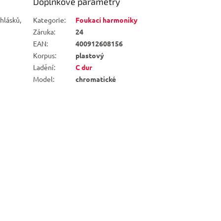
Doplňkové parametry
hlásků,
Kategorie
:
Foukací harmoniky
Záruka
:
24
EAN
:
400912608156
Korpus
:
plastový
Ladění
:
C dur
Model
:
chromatické