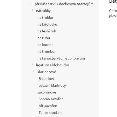
Det
příslušenství k dechovým nástrojům
Chro
nátrubky
plas
na trubku
na křídlovku
na lesní roh
na tubu
na kornet
na trombon
na tenor,baryton,euphonyum
ligatury a kloboučky
klarinetové
B klarinet
ostatní klarinety
saxofonové
Soprán saxofon
Alt saxofon
Tenor saxofon