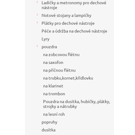
Ladičky a metronomy pro dechové
nástroje
Notové stojany a lampičky
Plátky pro dechové nástroje
Péče a údržba na dechové nástroje
Lyry
pouzdra
na zobcovou flétnu
na saxofon
na příčnou flétnu
na trubku,kornet,křídlovku
na klarinet
na trombon
Pouzdra na dusítka, hubičky, plátky,
strojky a nátrubky
na lesní roh
popruhy
dusítka