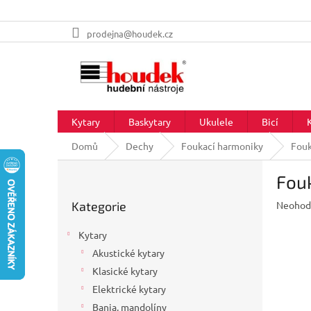
Přejít
prodejna@houdek.cz
na
obsah
Kytary
Baskytary
Ukulele
Bicí
Domů
Dechy
Foukací harmoniky
Fouk
P
Fou
o
Přeskočit
s
Průměr
Kategorie
Neohod
kategorie
t
hodnoc
r
produkt
Kytary
a
je
Akustické kytary
n
0,0
z
Klasické kytary
n
5
í
Elektrické kytary
hvězdič
p
Banja, mandolíny