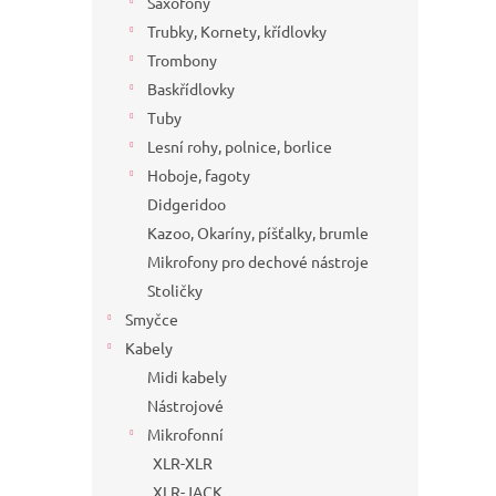
Saxofony
Trubky, Kornety, křídlovky
Trombony
Baskřídlovky
Tuby
Lesní rohy, polnice, borlice
Hoboje, fagoty
Didgeridoo
Kazoo, Okaríny, píšťalky, brumle
Mikrofony pro dechové nástroje
Stoličky
Smyčce
Kabely
Midi kabely
Nástrojové
Mikrofonní
XLR-XLR
XLR-JACK