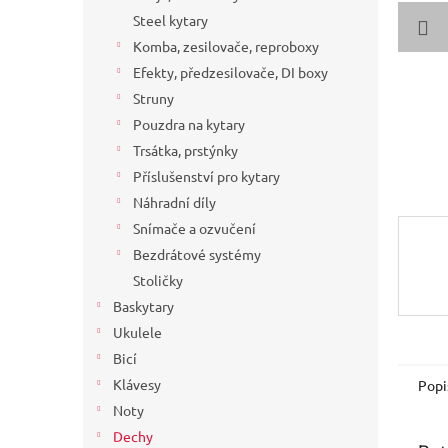
a
Steel kytary
n
Komba, zesilovače, reproboxy
e
Efekty, předzesilovače, DI boxy
l
Struny
Pouzdra na kytary
Trsátka, prstýnky
Příslušenství pro kytary
Náhradní díly
Snímače a ozvučení
Bezdrátové systémy
Stoličky
Baskytary
Ukulele
Bicí
Klávesy
Popi
Noty
Dechy