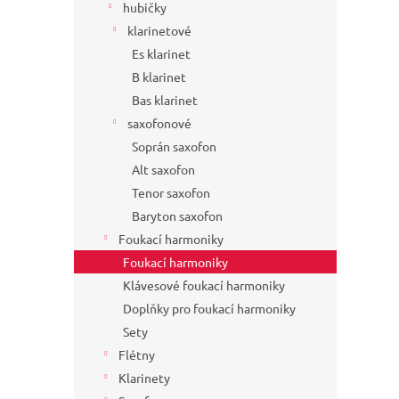
hubičky
klarinetové
Es klarinet
B klarinet
Bas klarinet
saxofonové
Soprán saxofon
Alt saxofon
Tenor saxofon
Baryton saxofon
Foukací harmoniky
Foukací harmoniky
Klávesové foukací harmoniky
Doplňky pro foukací harmoniky
Sety
Flétny
Klarinety