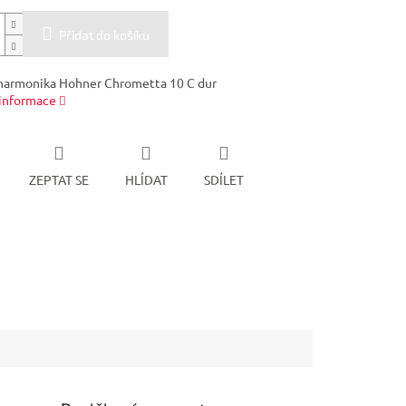
Přidat do košíku
harmonika Hohner Chrometta 10 C dur
 informace
ZEPTAT SE
HLÍDAT
SDÍLET