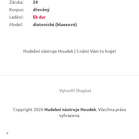
Záruka
:
24
Korpus
:
dřevěný
Ladění
:
Eb dur
Model
:
diatonické (bluesové)
Z
á
Hudební nástroje Houdek | S námi Vám to hraje!
p
a
t
í
Vytvořil Shoptet
Copyright 2026
Hudební nástroje Houdek
. Všechna práva
vyhrazena.
×