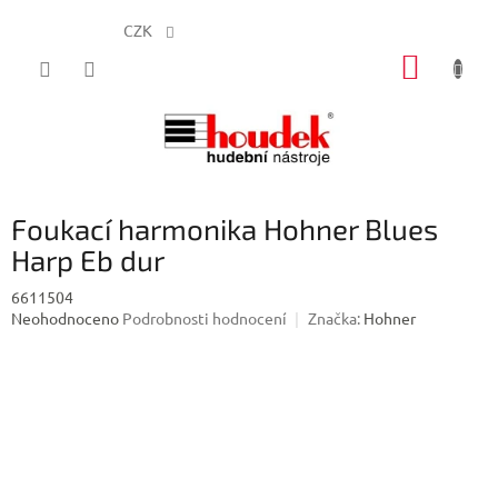
CZK
Přejít
NÁKUP
na
obsah
KOŠÍK
Foukací harmonika Hohner Blues
Harp Eb dur
6611504
Průměrné
Neohodnoceno
Podrobnosti hodnocení
Značka:
Hohner
hodnocení
produktu
je
0,0
z
5
hvězdiček.