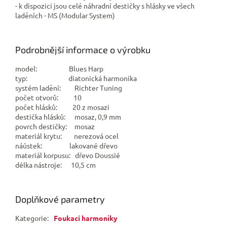
- k dispozici jsou celé náhradní destičky s hlásky ve všech
laděních - MS (Modular System)
Podrobnější informace o výrobku
model: Blues Harp
typ: diatonická harmonika
systém ladění: Richter Tuning
počet otvorů: 10
počet hlásků: 20 z mosazi
destička hlásků: mosaz, 0,9 mm
povrch destičky: mosaz
materiál krytu: nerezová ocel
náústek: lakované dřevo
materiál korpusu: dřevo
Doussié
délka nástroje: 10,5 cm
Doplňkové parametry
Kategorie
:
Foukací harmoniky