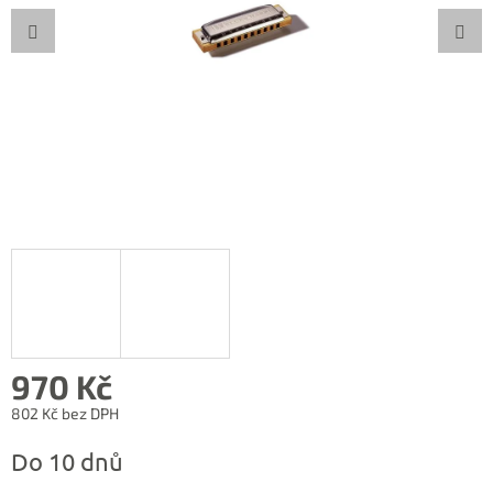
970 Kč
802 Kč bez DPH
Měrná
Do 10 dnů
cena: