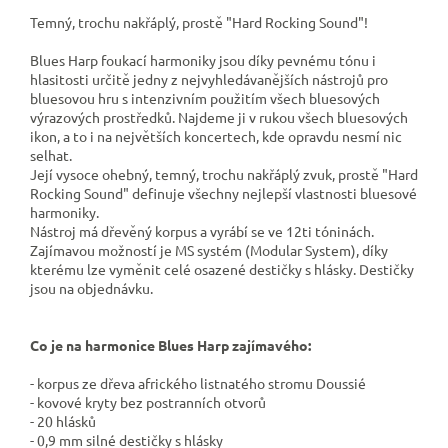
Temný, trochu nakřáplý, prostě "Hard Rocking Sound"!
Blues Harp foukací harmoniky jsou díky pevnému tónu i
hlasitosti určitě jedny z nejvyhledávanějších nástrojů pro
bluesovou hru s intenzivním použitím všech bluesových
výrazových prostředků. Najdeme ji v rukou všech bluesových
ikon, a to i na největších koncertech, kde opravdu nesmí nic
selhat.
Její vysoce ohebný, t
emný, trochu nakřáplý zvuk, prostě "Hard
Rocking Sound" definuje všechny nejlepší vlastnosti bluesové
harmoniky.
Nástroj má dřevěný korpus a vyrábí se ve 12ti tóninách.
Zajímavou možností je MS systém (Modular System), díky
kterému lze vyměnit celé osazené destičky s hlásky. Destičky
jsou na objednávku.
Co je na harmonice Blues Harp zajímavého:
- korpus ze dřeva afrického listnatého stromu Doussié
- kovové kryty bez postranních otvorů
- 20 hlásků
- 0,9 mm silné destičky s hlásky